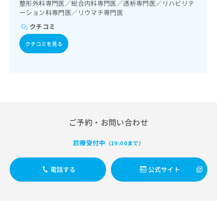
出
整形外科専門医／総合内科専門医／透析専門医／リハビリテ
稿
クリ
資
稿
ニッ
ーション科専門医／リウマチ専門医
の
料
クナ
の
お
の
クチコミ
ビサ
お
問
ご
イト
問
い
クチコミを見る
請
への
い
合
お問
求
合
合せ
わ
は
フォ
わ
せ
こ
ーム
せ
は
ち
とな
は
こ
ら
りま
こ
ち
す。
ち
ら
クリ
無
ら
ニッ
ご予約・お問い合わせ
料
クの
資
情
予
料
診療受付中
（19:00まで）
報
約・
の
症状
拡
のご
ご
充
相談
電話する
公式サイト
請
の
など
求
お
はで
は
申
きま
こ
せん
し
ので
ち
込