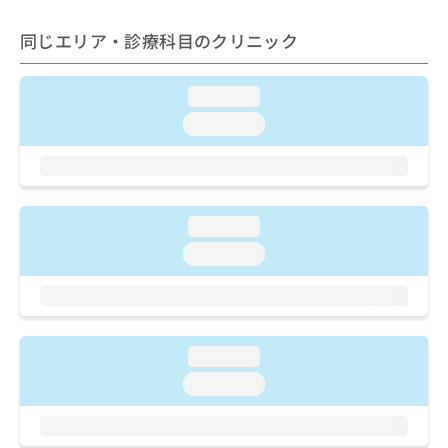
ご了
ら
み
承く
は
ださ
同じエリア・診療科目のクリニック
こ
無
い。
ち
料
ら
情
loading...
報
loading...
拡
掲
充
載
の
情
お
報
申
の
loading...
し
修
込
loading...
正
み
は
は
こ
こ
ち
ち
ら
ら
loading...
そ
loading...
の
他
の