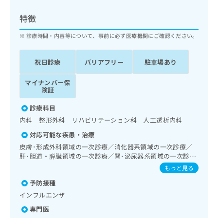
ッ
は
ク
こ
特徴
ナ
ち
ビ
診療時間・内容等について、事前に必ず医療機関にご確認ください。
ら
に
関
広
祝日診療
バリアフリー
駐車場あり
す
広
告
る
告
代
マイナンバー保
お
出
険証
理
問
稿
店
い
の
診療科目
合
の
お
内科 整形外科 リハビリテーション科 人工透析内科
わ
方
問
せ
い
は
対応可能な疾患・治療
は
合
こ
皮膚･形成外科領域の一次診療／消化器系領域の一次診療／
こ
わ
ち
肝･胆道・膵臓領域の一次診療／腎･泌尿器系領域の一次診療
ち
せ
／血液透析／夜間透析／腹膜透析（CAPD）／血液・免疫系
ら
もっと見る
ら
は
領域の一次診療／筋・骨格系及び外傷領域の一次診療／脳血
こ
予防接種
管疾患等リハビリテーション／運動器リハビリテーション
こち
ち
広
インフルエンザ
らは
広
ら
告
マイ
専門医
告
出
ナビ