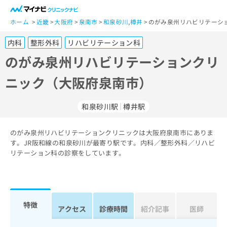
一
般
ホーム
近畿
大阪府
泉南市
和泉砂川
,
樽井
のがみ泉州リハビリテーシ
ユ
内科
整形外科
リハビリテーション科
ー
ザ
のがみ泉州リハビリテーションクリ
ー
ニック（大阪府泉南市）
の
方
は
和泉砂川駅
樽井駅
こ
ち
のがみ泉州リハビリテーションクリニックは大阪府泉南市にありま
ら
す。JR阪和線の和泉砂川が最寄り駅です。内科／整形外科／リハビ
リテーション科の診察をしています。
医
マ
療
イ
関
ナ
係
ビ
者
ク
特徴
アクセス
診療時間
紹介記事
医師
の
リ
方
ニ