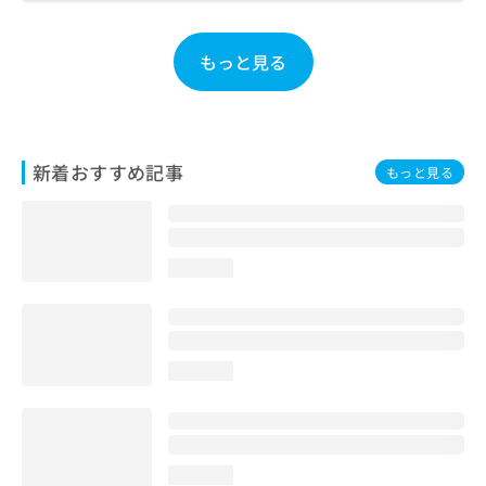
お
問
い
もっと見る
合
わ
せ
は
こ
新着おすすめ記事
もっと見る
ち
ら
loading...
loading...
loading...