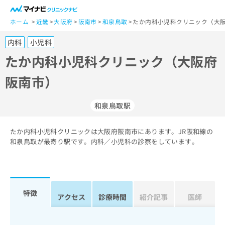
一
般
ホーム
近畿
大阪府
阪南市
和泉鳥取
たか内科小児科クリニック（大阪
ユ
内科
小児科
ー
ザ
たか内科小児科クリニック（大阪府
ー
阪南市）
の
方
は
和泉鳥取駅
こ
ち
たか内科小児科クリニックは大阪府阪南市にあります。JR阪和線の
ら
和泉鳥取が最寄り駅です。内科／小児科の診察をしています。
医
マ
療
イ
関
ナ
係
ビ
特徴
アクセス
診療時間
紹介記事
医師
者
ク
の
リ
方
ニ