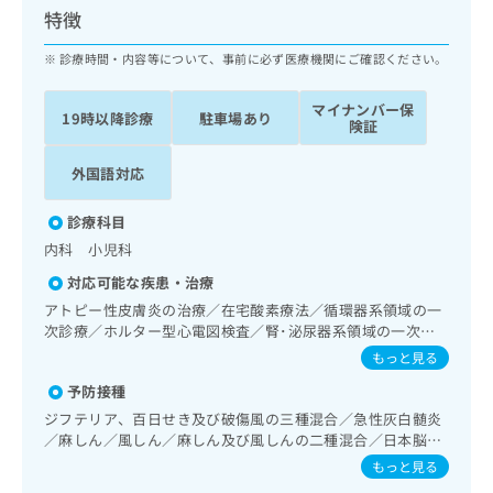
ッ
は
特徴
ク
こ
ナ
診療時間・内容等について、事前に必ず医療機関にご確認ください。
ち
ビ
ら
に
マイナンバー保
19時以降診療
駐車場あり
関
険証
広
す
広
告
る
告
外国語対応
代
お
出
理
問
稿
診療科目
店
い
の
内科 小児科
合
の
お
わ
方
問
対応可能な疾患・治療
せ
い
は
アトピー性皮膚炎の治療／在宅酸素療法／循環器系領域の一
は
合
こ
次診療／ホルター型心電図検査／腎･泌尿器系領域の一次診
こ
わ
ち
療／内分泌･代謝･栄養領域の一次診療／内分泌機能検査／イ
もっと見る
ち
せ
ンスリン療法／糖尿病患者教育（食事療法、運動療法、自己
ら
ら
は
予防接種
血糖測定）／糖尿病による合併症に対する継続的な管理及び
こ
指導／小児領域の一次診療／漢方薬の処方
ジフテリア、百日せき及び破傷風の三種混合／急性灰白髄炎
こち
ち
広
／麻しん／風しん／麻しん及び風しんの二種混合／日本脳炎
らは
広
ら
告
／破傷風／Hib感染症／小児の肺炎球菌感染症／ヒトパピロ
マイ
もっと見る
告
出
ーマウイルス感染症／水痘／インフルエンザ／成人の肺炎球
ナビ