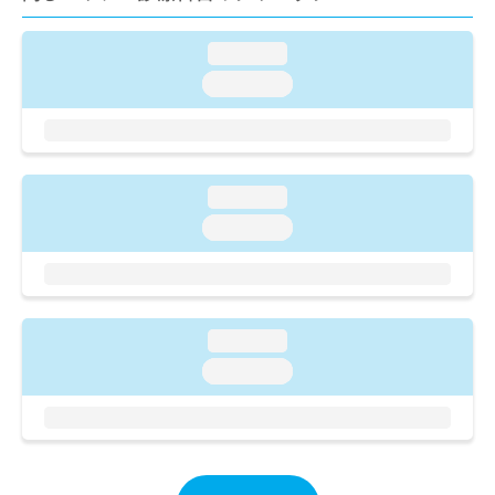
ご了
ら
み
承く
は
ださ
loading...
こ
無
い。
ち
料
loading...
ら
情
報
拡
掲
充
載
の
情
loading...
お
報
loading...
申
の
し
修
込
正
み
は
は
こ
loading...
こ
ち
ち
ら
loading...
ら
そ
の
他
の