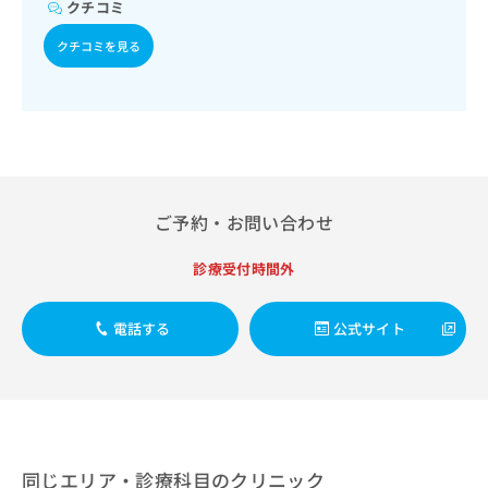
出
クチコミ
稿
クリ
菌感染症／おたふくかぜ／A型肝炎／B型肝炎／ロタウイルス
資
稿
ニッ
感染症／髄膜炎菌感染症
の
料
クナ
クチコミを見る
の
お
の
ビサ
お
問
ご
イト
問
い
請
への
い
合
お問
求
合
合せ
わ
は
フォ
わ
せ
こ
ーム
せ
は
ち
とな
は
こ
ら
りま
ご予約・お問い合わせ
こ
ち
す。
ち
ら
クリ
無
ら
ニッ
診療受付時間外
料
クの
資
情
予
料
報
約・
電話する
公式サイト
の
症状
拡
のご
ご
充
相談
請
の
など
求
お
はで
は
申
きま
こ
せん
し
ので
ち
同じエリア・診療科目のクリニック
込