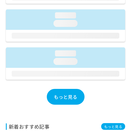
ご了
ら
み
承く
は
ださ
こ
loading...
無
い。
ち
料
loading...
ら
情
報
拡
掲
充
載
の
情
loading...
お
報
loading...
申
の
し
修
込
正
み
は
は
こ
こ
ち
もっと見る
ち
ら
ら
そ
の
他
新着おすすめ記事
もっと見る
の