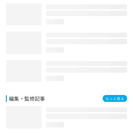
お
問
い
合
loading...
わ
せ
は
こ
loading...
ち
ら
loading...
編集・監修記事
もっと見る
loading...