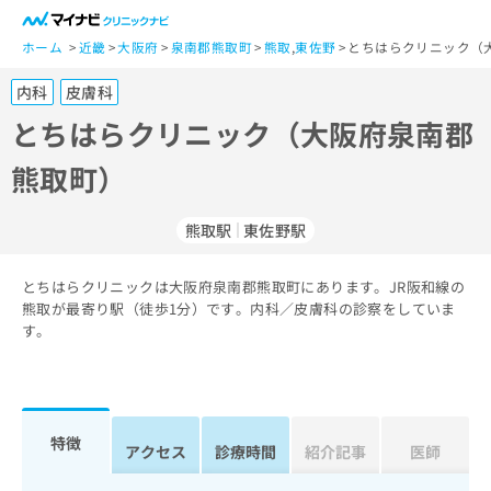
一
般
ホーム
近畿
大阪府
泉南郡熊取町
熊取
,
東佐野
とちはらクリニック（
ユ
内科
皮膚科
ー
ザ
とちはらクリニック（大阪府泉南郡
ー
熊取町）
の
方
は
熊取駅
東佐野駅
こ
ち
とちはらクリニックは大阪府泉南郡熊取町にあります。JR阪和線の
ら
熊取が最寄り駅（徒歩1分）です。内科／皮膚科の診察をしていま
す。
医
マ
療
イ
関
ナ
係
ビ
者
ク
特徴
アクセス
診療時間
紹介記事
医師
の
リ
方
ニ