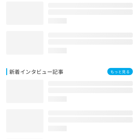
loading...
loading...
新着インタビュー記事
もっと見る
loading...
loading...