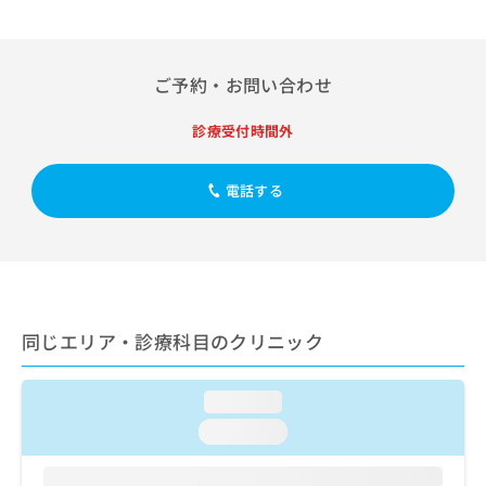
出
稿
クリ
資
稿
ニッ
の
料
クナ
の
お
の
ビサ
お
問
ご
ご予約・お問い合わせ
イト
問
い
請
への
い
合
お問
求
診療受付時間外
合
合せ
わ
は
フォ
わ
せ
こ
ーム
せ
は
ち
電話する
とな
は
こ
ら
りま
こ
ち
す。
ち
ら
クリ
無
ら
ニッ
料
クの
資
情
予
料
報
約・
同じエリア・診療科目のクリニック
の
症状
拡
のご
ご
充
相談
請
の
など
loading...
求
お
はで
は
申
loading...
きま
こ
せん
し
ので
ち
込