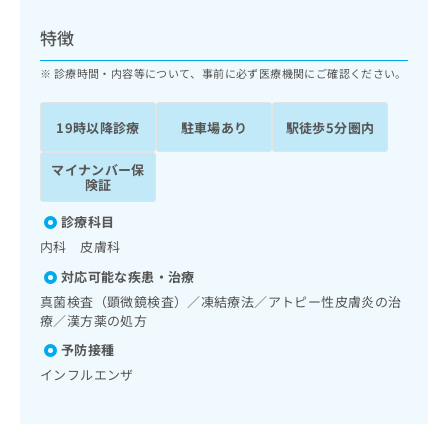
ッ
は
ク
こ
特徴
ナ
ち
ビ
診療時間・内容等について、事前に必ず医療機関にご確認ください。
ら
に
関
広
19時以降診療
駐車場あり
駅徒歩5分圏内
す
広
告
る
告
代
マイナンバー保
お
出
険証
理
問
稿
店
い
の
診療科目
合
の
お
内科 皮膚科
わ
方
問
せ
い
は
対応可能な疾患・治療
は
合
こ
真菌検査（顕微鏡検査）／凍結療法／アトピー性皮膚炎の治
こ
わ
ち
療／漢方薬の処方
ち
せ
ら
予防接種
ら
は
こ
インフルエンザ
こち
ち
広
らは
広
ら
告
マイ
告
出
ナビ