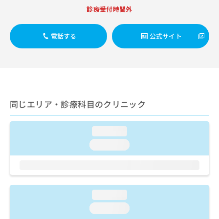
出
稿
クリ
資
診療受付時間外
稿
ニッ
の
料
クナ
の
お
の
ビサ
お
問
ご
電話する
公式サイト
イト
問
い
請
への
い
合
お問
求
合
合せ
わ
は
フォ
わ
せ
こ
ーム
せ
は
ち
とな
は
こ
ら
りま
こ
ち
同じエリア・診療科目のクリニック
す。
ち
ら
クリ
無
ら
ニッ
料
クの
loading...
資
情
予
料
loading...
報
約・
の
症状
拡
のご
ご
充
相談
請
の
など
求
お
はで
は
申
loading...
きま
こ
せん
し
loading...
ので
ち
込