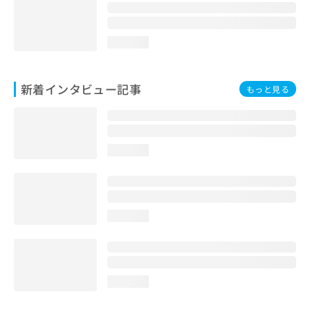
loading...
新着インタビュー記事
もっと見る
loading...
loading...
loading...