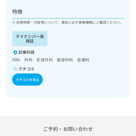
ッ
は
ク
こ
特徴
ナ
ち
ビ
診療時間・内容等について、事前に必ず医療機関にご確認ください。
ら
に
関
マイナンバー保
広
す
広
険証
告
る
告
代
お
診療科目
出
理
問
稿
内科 外科 形成外科 美容外科 皮膚科
店
い
の
クチコミ
合
の
お
わ
方
問
クチコミを見る
せ
い
は
は
合
こ
こ
わ
ち
ち
せ
ら
ら
は
こ
こち
ち
広
らは
広
ら
告
ご予約・お問い合わせ
マイ
告
出
ナビ