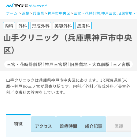
一
般
ホーム
近畿
兵庫県
神戸市中央区
三宮・花時計前
,
神戸三宮
,
旧居留地・
ユ
内科
外科
形成外科
美容外科
皮膚科
ー
ザ
山手クリニック（兵庫県神戸市中央
ー
区）
の
方
は
三宮・花時計前駅
神戸三宮駅
旧居留地・大丸前駅
三ノ宮駅
こ
ち
山手クリニックは兵庫県神戸市中央区にあります。JR東海道線(米
ら
原～神戸)の三ノ宮が最寄り駅です。内科／外科／形成外科／美容外
科／皮膚科の診察をしています。
医
マ
療
イ
関
ナ
係
ビ
者
ク
特徴
アクセス
診療時間
紹介記事
医師
の
リ
方
ニ