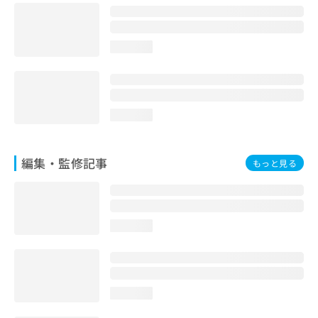
お
問
い
loading...
合
わ
せ
は
こ
loading...
ち
ら
編集・監修記事
もっと見る
loading...
loading...