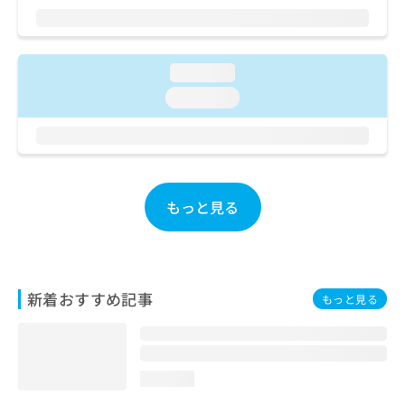
ご了
ら
み
承く
は
ださ
こ
無
い。
ち
料
loading...
ら
情
loading...
報
拡
掲
充
載
の
情
お
報
申
の
もっと見る
し
修
込
正
み
は
は
こ
こ
ち
新着おすすめ記事
もっと見る
ち
ら
ら
そ
の
loading...
他
の