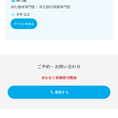
専門医
出
稿
クリ
資
稿
ニッ
消化器病専門医／消化器内視鏡専門医
の
料
クナ
の
お
の
クチコミ
ビサ
お
問
ご
イト
問
い
クチコミを見る
請
への
い
合
お問
求
合
合せ
わ
は
フォ
わ
せ
こ
ーム
せ
は
ち
とな
は
こ
ら
りま
こ
ち
す。
ち
ら
クリ
無
ら
ニッ
ご予約・お問い合わせ
料
クの
資
情
予
料
まもなく診療受付開始
報
約・
の
症状
拡
のご
ご
充
相談
電話する
請
の
など
求
お
はで
は
申
きま
こ
せん
し
ので
ち
込