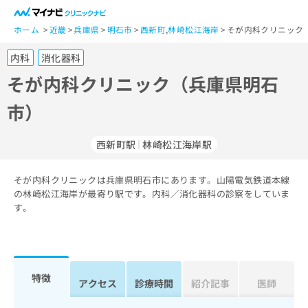
一
般
ホーム
近畿
兵庫県
明石市
西新町
,
林崎松江海岸
そが内科クリニック
ユ
内科
消化器科
ー
ザ
そが内科クリニック（兵庫県明石
ー
市）
の
方
は
西新町駅
林崎松江海岸駅
こ
ち
そが内科クリニックは兵庫県明石市にあります。山陽電気鉄道本線
ら
の林崎松江海岸が最寄り駅です。内科／消化器科の診察をしていま
す。
医
マ
療
イ
関
ナ
係
ビ
者
ク
特徴
アクセス
診療時間
紹介記事
医師
の
リ
方
ニ