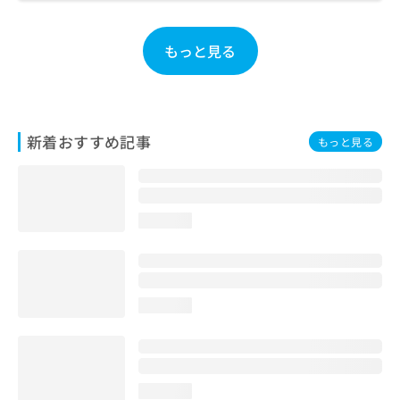
お
問
い
もっと見る
合
わ
せ
は
こ
新着おすすめ記事
もっと見る
ち
ら
loading...
loading...
loading...