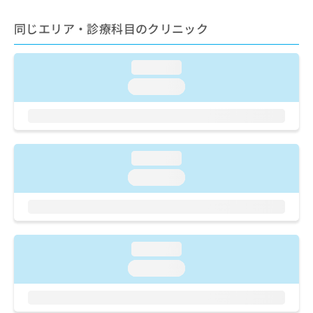
ご了
ら
み
承く
は
ださ
同じエリア・診療科目のクリニック
こ
無
い。
ち
料
ら
情
loading...
報
loading...
拡
掲
充
載
の
情
お
報
申
の
loading...
し
修
込
loading...
正
み
は
は
こ
こ
ち
ち
ら
ら
loading...
そ
loading...
の
他
の