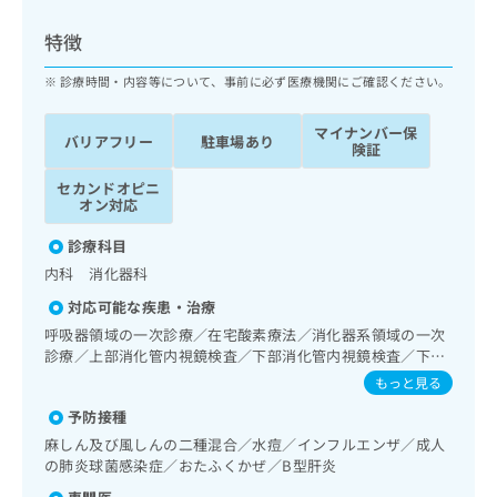
ッ
は
ク
こ
特徴
ナ
ち
ビ
診療時間・内容等について、事前に必ず医療機関にご確認ください。
ら
に
関
マイナンバー保
広
バリアフリー
駐車場あり
す
広
険証
告
る
告
代
セカンドオピニ
お
出
オン対応
理
問
稿
店
い
の
診療科目
合
の
お
内科 消化器科
わ
方
問
せ
い
は
対応可能な疾患・治療
は
合
こ
呼吸器領域の一次診療／在宅酸素療法／消化器系領域の一次
こ
わ
ち
診療／上部消化管内視鏡検査／下部消化管内視鏡検査／下部
ち
せ
消化管内視鏡的切除術／肝･胆道・膵臓領域の一次診療／循
ら
もっと見る
ら
は
環器系領域の一次診療／ホルター型心電図検査／内分泌･代
こ
予防接種
謝･栄養領域の一次診療／インスリン療法／糖尿病患者教育
こち
ち
広
（食事療法、運動療法、自己血糖測定）／医療用麻薬による
麻しん及び風しんの二種混合／水痘／インフルエンザ／成人
らは
広
ら
がん疼痛治療／漢方薬の処方
告
の肺炎球菌感染症／おたふくかぜ／B型肝炎
マイ
告
出
ナビ