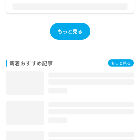
お
問
い
合
わ
もっと見る
せ
は
こ
ち
ら
新着おすすめ記事
もっと見る
loading...
loading...