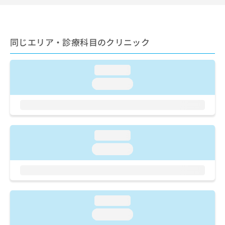
ご了
ら
み
承く
は
ださ
こ
無
い。
ち
料
同じエリア・診療科目のクリニック
ら
情
報
拡
掲
loading...
充
載
loading...
の
情
お
報
申
の
し
修
込
正
loading...
み
は
は
こ
loading...
こ
ち
ち
ら
ら
そ
loading...
の
他
loading...
の