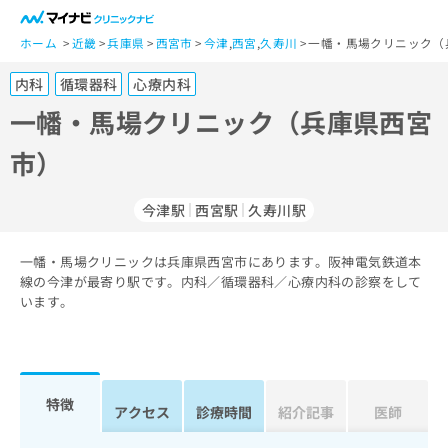
一
般
ホーム
近畿
兵庫県
西宮市
今津
,
西宮
,
久寿川
一幡・馬場クリニック（
ユ
内科
循環器科
心療内科
ー
ザ
一幡・馬場クリニック（兵庫県西宮
ー
市）
の
方
は
今津駅
西宮駅
久寿川駅
こ
ち
一幡・馬場クリニックは兵庫県西宮市にあります。阪神電気鉄道本
ら
線の今津が最寄り駅です。内科／循環器科／心療内科の診察をして
います。
医
マ
療
イ
関
ナ
係
ビ
者
ク
特徴
アクセス
診療時間
紹介記事
医師
の
リ
方
ニ