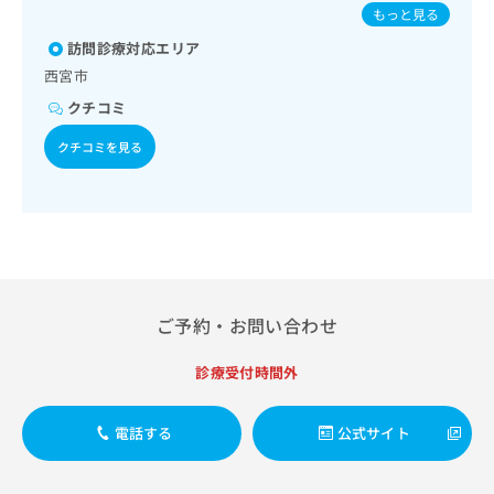
び外傷領域の一次診療／小児領域の一次診療／小児循環器疾
出
炎／麻しん／風しん／麻しん及び風しんの二種混合／日本脳
稿
クリ
資
もっと見る
患／小児呼吸器疾患／小児アレルギー疾患／画像診断管理
稿
ニッ
炎／破傷風／結核／Hib感染症／小児の肺炎球菌感染症／ヒ
の
料
（専ら画像診断を担当する医師による読影）／漢方薬の処方
クナ
訪問診療対応エリア
の
トパピローマウイルス感染症／水痘／インフルエンザ／成人
お
の
ビサ
／鍼灸治療
の肺炎球菌感染症／おたふくかぜ／A型肝炎／B型肝炎／狂犬
お
問
西宮市
ご
イト
病／黄熱病／ロタウイルス感染症／髄膜炎菌感染症
問
い
請
への
クチコミ
い
合
お問
求
合
合せ
わ
は
クチコミを見る
フォ
わ
せ
こ
ーム
せ
は
ち
とな
は
こ
ら
りま
こ
ち
す。
ち
ら
クリ
無
ら
ニッ
料
クの
資
情
予
ご予約・お問い合わせ
料
報
約・
の
症状
拡
のご
ご
充
診療受付時間外
相談
請
の
など
求
お
はで
電話する
公式サイト
は
申
きま
こ
せん
し
ので
ち
込