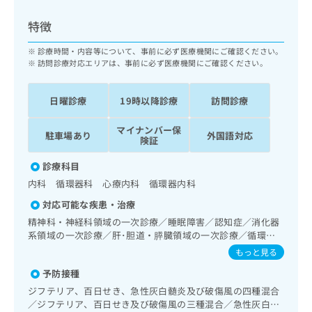
ッ
は
ク
こ
特徴
ナ
ち
ビ
診療時間・内容等について、事前に必ず医療機関にご確認ください。
ら
に
訪問診療対応エリアは、事前に必ず医療機関にご確認ください。
関
広
す
広
告
日曜診療
19時以降診療
訪問診療
る
告
代
お
出
マイナンバー保
理
問
稿
駐車場あり
外国語対応
険証
店
い
の
合
の
お
診療科目
わ
方
問
内科 循環器科 心療内科 循環器内科
せ
い
は
は
合
対応可能な疾患・治療
こ
こ
わ
精神科・神経科領域の一次診療／睡眠障害／認知症／消化器
ち
ち
せ
系領域の一次診療／肝･胆道・膵臓領域の一次診療／循環器
ら
ら
は
系領域の一次診療／ホルター型心電図検査／腎･泌尿器系領
もっと見る
こ
域の一次診療／尿失禁の治療／内分泌･代謝･栄養領域の一次
こち
予防接種
ち
診療／内分泌機能検査／糖尿病患者教育（食事療法、運動療
広
らは
広
ら
法、自己血糖測定）／糖尿病による合併症に対する継続的な
告
ジフテリア、百日せき、急性灰白髄炎及び破傷風の四種混合
マイ
管理及び指導／血液・免疫系領域の一次診療／筋・骨格系及
告
出
／ジフテリア、百日せき及び破傷風の三種混合／急性灰白髄
ナビ