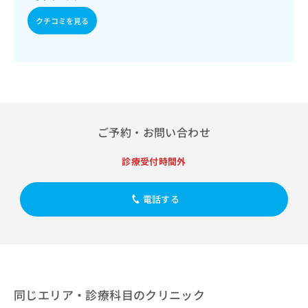
出
稿
クリ
資
稿
ニッ
の
クチコミを見る
料
クナ
の
お
の
ビサ
お
問
ご
イト
問
い
請
への
い
合
お問
求
合
合せ
わ
は
フォ
わ
せ
こ
ーム
せ
は
ち
とな
は
こ
ご予約・お問い合わせ
ら
りま
こ
ち
す。
ち
ら
クリ
診療受付時間外
無
ら
ニッ
料
クの
資
情
予
電話する
料
報
約・
の
症状
拡
のご
ご
充
相談
請
の
など
求
お
はで
は
申
きま
こ
せん
し
同じエリア・診療科目のクリニック
ので
ち
込