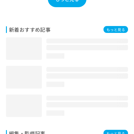
お
問
い
合
わ
新着おすすめ記事
もっと見る
せ
は
こ
ち
loading...
ら
loading...
loading...
編集・監修記事
もっと見る