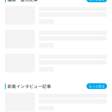
loading...
loading...
loading...
新着インタビュー記事
もっと見る
loading...