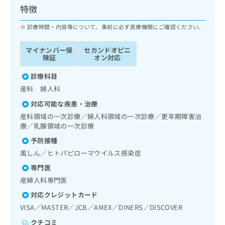
ッ
は
特徴
ク
こ
ナ
診療時間・内容等について、事前に必ず医療機関にご確認ください。
ち
ビ
ら
に
マイナンバー保
セカンドオピニ
関
険証
オン対応
広
す
広
告
る
診療科目
告
代
お
出
産科 婦人科
理
問
稿
対応可能な疾患・治療
店
い
の
合
の
産科領域の一次診療／婦人科領域の一次診療／更年期障害治
お
わ
療／乳腺領域の一次診療
方
問
せ
い
は
予防接種
は
合
こ
風しん／ヒトパピローマウイルス感染症
こ
わ
ち
ち
せ
専門医
ら
ら
は
産婦人科専門医
こ
対応クレジットカード
こち
ち
広
らは
VISA／MASTER／JCB／AMEX／DINERS／DISCOVER
広
ら
告
マイ
告
出
ナビ
クチコミ