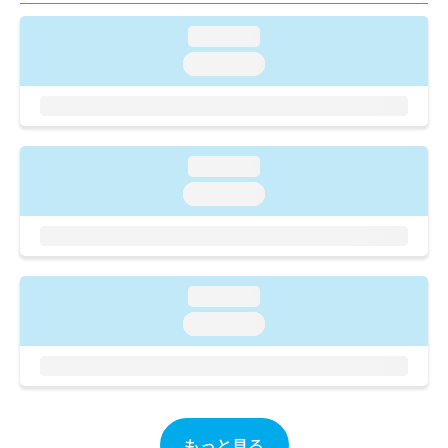
ご了
ら
み
承く
は
loading...
ださ
こ
無
い。
loading...
ち
料
ら
情
報
拡
掲
充
載
loading...
の
情
お
loading...
報
申
の
し
修
込
正
み
は
は
こ
loading...
こ
ち
loading...
ち
ら
ら
そ
の
他
の
もっと見る