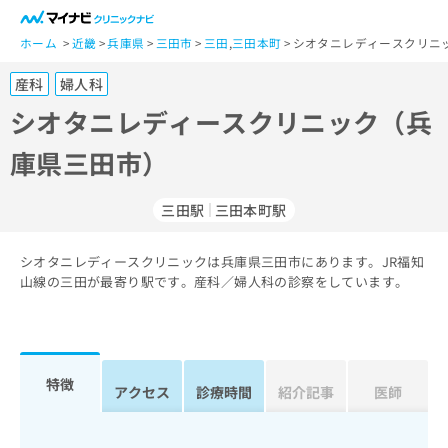
一
般
ホーム
近畿
兵庫県
三田市
三田
,
三田本町
シオタニレディースクリニ
ユ
産科
婦人科
ー
ザ
シオタニレディースクリニック（兵
ー
庫県三田市）
の
方
は
三田駅
三田本町駅
こ
ち
シオタニレディースクリニックは兵庫県三田市にあります。JR福知
ら
山線の三田が最寄り駅です。産科／婦人科の診察をしています。
医
マ
療
イ
関
ナ
係
ビ
特徴
アクセス
診療時間
紹介記事
医師
者
ク
の
リ
方
ニ