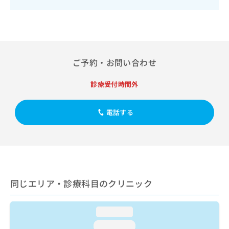
出
稿
クリ
資
稿
ニッ
の
料
クナ
の
お
の
ビサ
お
問
ご
イト
問
い
請
への
い
合
お問
求
ご予約・お問い合わせ
合
合せ
わ
は
フォ
わ
せ
こ
ーム
診療受付時間外
せ
は
ち
とな
は
こ
ら
りま
こ
ち
す。
電話する
ち
ら
クリ
無
ら
ニッ
料
クの
資
情
予
料
報
約・
の
症状
拡
のご
ご
充
相談
請
同じエリア・診療科目のクリニック
の
など
求
お
はで
は
申
きま
loading...
こ
せん
し
ので
ち
込
loading...