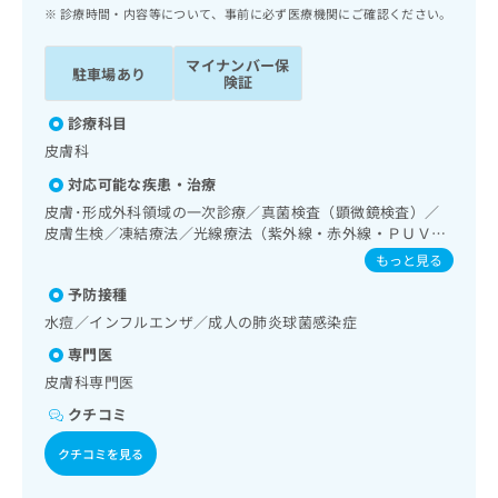
ッ
は
診療時間・内容等について、事前に必ず医療機関にご確認ください。
ク
こ
ナ
ち
マイナンバー保
駐車場あり
ビ
険証
ら
に
関
診療科目
広
す
広
皮膚科
告
る
告
代
対応可能な疾患・治療
お
出
理
問
皮膚･形成外科領域の一次診療／真菌検査（顕微鏡検査）／
稿
店
皮膚生検／凍結療法／光線療法（紫外線・赤外線・ＰＵＶ
い
の
Ａ）／良性腫瘍又は母斑その他の切除・縫合手術／アトピー
合
の
お
もっと見る
性皮膚炎の治療／小児アレルギー疾患／漢方薬の処方
わ
方
問
予防接種
せ
い
は
水痘／インフルエンザ／成人の肺炎球菌感染症
は
合
こ
こ
わ
専門医
ち
ち
せ
ら
皮膚科専門医
ら
は
クチコミ
こ
こち
ち
広
らは
クチコミを見る
広
ら
告
マイ
告
出
ナビ