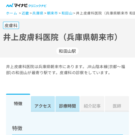
一
般
ホーム
近畿
兵庫県
朝来市
和田山
井上皮膚科医院（兵庫県朝来市 和
ユ
皮膚科
ー
ザ
井上皮膚科医院（兵庫県朝来市）
ー
の
和田山駅
方
は
こ
井上皮膚科医院は兵庫県朝来市にあります。JR山陰本線(京都～福
部)の和田山が最寄り駅です。皮膚科の診察をしています。
ち
ら
医
マ
療
イ
特徴
アクセス
診療時間
紹介記事
医師
関
ナ
係
ビ
者
ク
の
リ
特徴
方
ニ