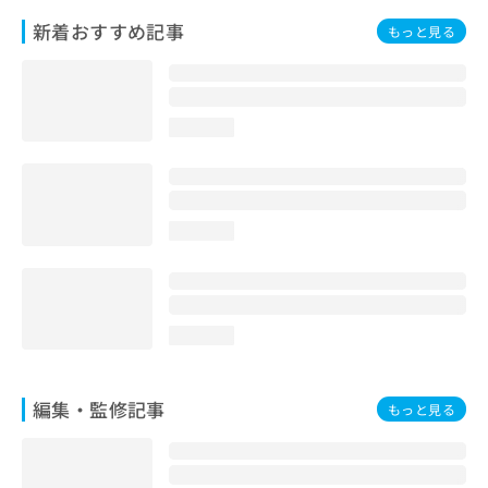
お
新着おすすめ記事
もっと見る
問
い
合
わ
せ
loading...
は
こ
ち
ら
loading...
loading...
編集・監修記事
もっと見る