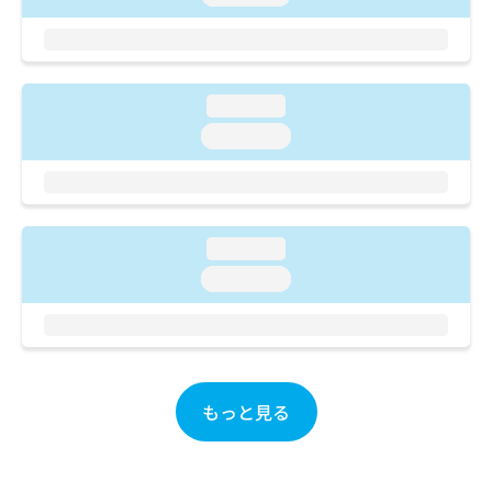
ご了
ら
み
承く
は
ださ
こ
無
い。
ち
料
ら
情
loading...
報
loading...
拡
掲
充
載
の
情
お
報
申
の
loading...
し
修
込
loading...
正
み
は
は
こ
こ
ち
ち
ら
ら
もっと見る
そ
の
他
の