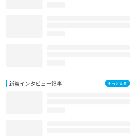
loading...
loading...
loading...
新着インタビュー記事
もっと見る
loading...