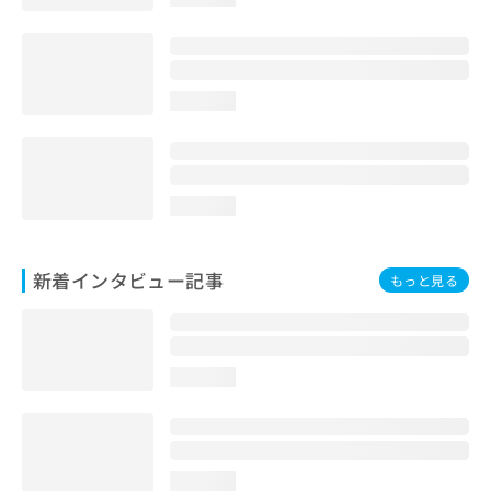
loading...
loading...
新着インタビュー記事
もっと見る
loading...
loading...