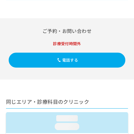
出
稿
クリ
資
稿
ニッ
の
料
クナ
の
お
の
ビサ
お
問
ご
イト
問
い
請
への
ご予約・お問い合わせ
い
合
お問
求
合
合せ
わ
は
フォ
わ
診療受付時間外
せ
こ
ーム
せ
は
ち
とな
は
こ
ら
りま
電話する
こ
ち
す。
ち
ら
クリ
無
ら
ニッ
料
クの
資
情
予
料
報
約・
の
症状
拡
のご
ご
同じエリア・診療科目のクリニック
充
相談
請
の
など
求
お
はで
は
loading...
申
きま
こ
せん
し
loading...
ので
ち
込