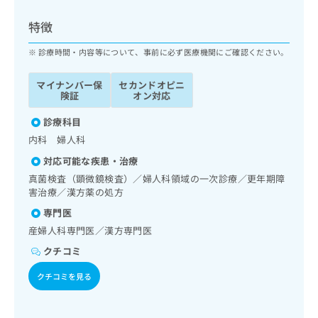
ッ
は
ク
こ
特徴
ナ
ち
ビ
診療時間・内容等について、事前に必ず医療機関にご確認ください。
ら
に
関
マイナンバー保
セカンドオピニ
広
す
広
険証
オン対応
告
る
告
代
お
診療科目
出
理
問
稿
内科 婦人科
店
い
の
対応可能な疾患・治療
合
の
お
わ
真菌検査（顕微鏡検査）／婦人科領域の一次診療／更年期障
方
問
せ
害治療／漢方薬の処方
い
は
は
合
こ
専門医
こ
わ
ち
産婦人科専門医／漢方専門医
ち
せ
ら
ら
は
クチコミ
こ
こち
クチコミを見る
ち
広
らは
広
ら
告
マイ
告
出
ナビ