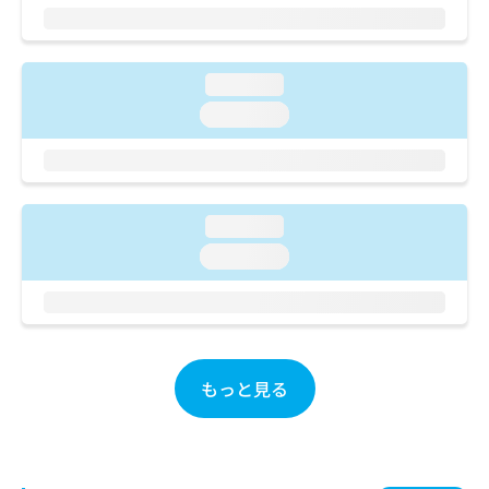
ご了
ら
み
承く
は
ださ
こ
無
い。
ち
料
loading...
ら
情
loading...
報
拡
掲
充
載
の
情
お
報
loading...
申
の
し
loading...
修
込
正
み
は
は
こ
こ
ち
ち
ら
ら
もっと見る
そ
の
他
の