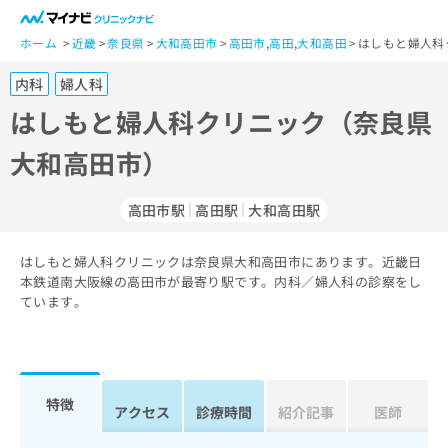
一
般
ホーム
近畿
奈良県
大和高田市
高田市
,
高田
,
大和高田
はしもと婦人科
ユ
内科
婦人科
ー
ザ
はしもと婦人科クリニック（奈良県
ー
大和高田市）
の
方
は
高田市駅
高田駅
大和高田駅
こ
ち
はしもと婦人科クリニックは奈良県大和高田市にあります。近畿日
ら
本鉄道南大阪線の高田市が最寄り駅です。内科／婦人科の診察をし
ています。
医
マ
療
イ
関
ナ
係
ビ
者
ク
特徴
アクセス
診療時間
紹介記事
医師
の
リ
方
ニ