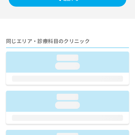
ご了
ら
み
承く
は
ださ
こ
無
い。
ち
料
ら
情
報
同じエリア・診療科目のクリニック
拡
掲
充
載
の
情
loading...
お
報
申
の
loading...
し
修
込
正
み
は
は
こ
こ
ち
loading...
ち
ら
loading...
ら
そ
の
他
の