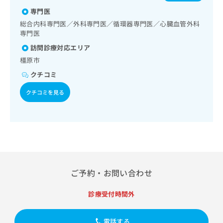
（食事療法、運動療法、自己血糖測定）／糖尿病による合併
出
稿
クリ
資
症に対する継続的な管理及び指導／血液・免疫系領域の一次
専門医
稿
ニッ
の
料
診療／筋・骨格系及び外傷領域の一次診療／神経ブロック／
クナ
の
総合内科専門医／外科専門医／循環器専門医／心臓血管外科
お
の
医療用麻薬によるがん疼痛治療／漢方薬の処方／在宅におけ
ビサ
お
専門医
問
ご
イト
る看取り
問
い
請
への
訪問診療対応エリア
い
合
お問
求
橿原市
合
合せ
わ
は
フォ
わ
せ
クチコミ
こ
ーム
せ
は
ち
とな
は
クチコミを見る
こ
ら
りま
こ
ち
す。
ち
ら
クリ
無
ら
ニッ
料
クの
資
情
予
料
報
約・
の
症状
拡
のご
ご
充
ご予約・お問い合わせ
相談
請
の
など
求
お
はで
診療受付時間外
は
申
きま
こ
せん
し
ので
ち
込
電話する