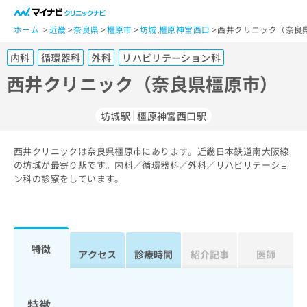
一
般
ホーム
近畿
奈良県
橿原市
坊城
,
橿原神宮西口
西井クリニック（奈良
ユ
内科
循環器科
外科
リハビリテーション科
ー
ザ
西井クリニック（奈良県橿原市）
ー
の
坊城駅
橿原神宮西口駅
方
は
こ
西井クリニックは奈良県橿原市にあります。近畿日本鉄道南大阪線
の坊城が最寄り駅です。内科／循環器科／外科／リハビリテーショ
ち
ン科の診察をしています。
ら
医
マ
療
イ
関
ナ
特徴
アクセス
診療時間
紹介記事
医師
係
ビ
者
ク
の
リ
方
ニ
特徴