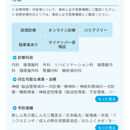
ッ
は
ク
診療時間・内容等について、事前に必ず医療機関にご確認ください。
こ
ナ
訪問診療対応エリアは、事前に必ず医療機関にご確認ください。
ち
ビ
ら
に
訪問診療
オンライン診療
バリアフリー
関
広
す
広
告
マイナンバー保
る
駐車場あり
告
険証
代
お
出
理
問
稿
診療科目
店
い
の
内科 循環器科 外科 リハビリテーション科 循環器内
合
の
お
科 循環器外科 腎臓内科 糖尿病内科
わ
方
問
せ
対応可能な疾患・治療
い
は
は
合
こ
神経･脳血管領域の一次診療／精神科・神経科領域の一次診
こ
わ
療／睡眠障害／神経症性障害（強迫性障害、不安障害、パニ
ち
ち
せ
ック障害等）／認知症／耳鼻咽喉領域の一次診療／呼吸器領
ら
もっと見る
ら
は
域の一次診療／在宅持続陽圧呼吸療法（睡眠時無呼吸症候群
予防接種
こ
治療）／在宅酸素療法／消化器系領域の一次診療／肝･胆
こち
道・膵臓領域の一次診療／循環器系領域の一次診療／ホルタ
ち
広
麻しん及び風しんの二種混合／日本脳炎／破傷風／水痘／イ
らは
ー型心電図検査／腎･泌尿器系領域の一次診療／内分泌･代
広
ら
ンフルエンザ／成人の肺炎球菌感染症／おたふくかぜ／B型
告
マイ
謝･栄養領域の一次診療／インスリン療法／糖尿病患者教育
告
肝炎
出
ナビ
もっと見る