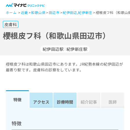
一
般
ホーム
近畿
和歌山県
田辺市
紀伊田辺
,
紀伊新庄
櫻根皮フ科（和歌山
ユ
皮膚科
ー
ザ
櫻根皮フ科（和歌山県田辺市）
ー
の
紀伊田辺駅
紀伊新庄駅
方
は
こ
櫻根皮フ科は和歌山県田辺市にあります。JR紀勢本線の紀伊田辺が
最寄り駅です。皮膚科の診察をしています。
ち
ら
医
マ
療
イ
特徴
アクセス
診療時間
紹介記事
医師
関
ナ
係
ビ
者
ク
の
リ
特徴
方
ニ