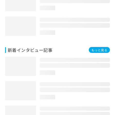
loading...
loading...
新着インタビュー記事
もっと見る
loading...
loading...