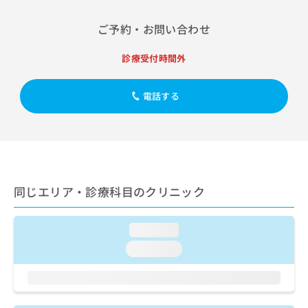
出
稿
クリ
資
稿
ニッ
の
料
ご予約・お問い合わせ
クナ
の
お
の
ビサ
お
問
ご
イト
診療受付時間外
問
い
請
への
い
合
お問
求
合
合せ
わ
は
電話する
フォ
わ
せ
こ
ーム
せ
は
ち
とな
は
こ
ら
りま
こ
ち
す。
ち
ら
クリ
無
ら
ニッ
料
クの
資
同じエリア・診療科目のクリニック
情
予
料
報
約・
の
症状
拡
のご
loading...
ご
充
相談
請
の
loading...
など
求
お
はで
は
申
きま
こ
せん
し
ので
ち
込