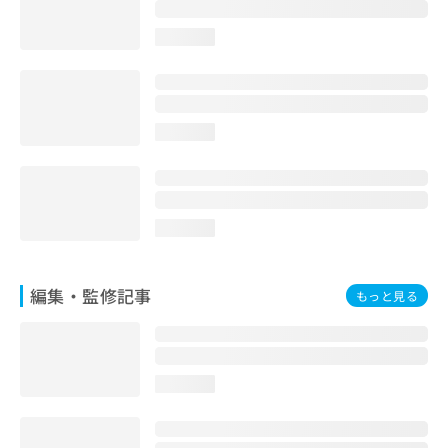
お
問
loading...
い
合
わ
せ
は
loading...
こ
ち
ら
loading...
編集・監修記事
もっと見る
loading...