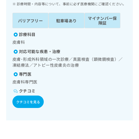
ッ
は
診療時間・内容等について、事前に必ず医療機関にご確認ください。
ク
こ
ナ
ち
マイナンバー保
バリアフリー
駐車場あり
ビ
険証
ら
に
関
診療科目
広
す
広
皮膚科
告
る
告
代
対応可能な疾患・治療
お
出
理
問
皮膚･形成外科領域の一次診療／真菌検査（顕微鏡検査）／
稿
店
凍結療法／アトピー性皮膚炎の治療
い
の
合
の
お
専門医
わ
方
問
皮膚科専門医
せ
い
は
は
クチコミ
合
こ
こ
わ
ち
クチコミを見る
ち
せ
ら
ら
は
こ
こち
ち
広
らは
広
ら
告
マイ
告
出
ナビ