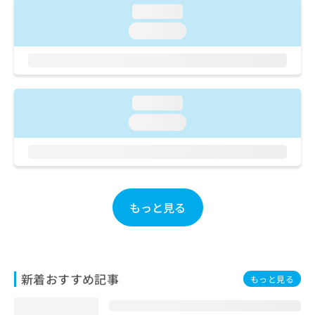
ご了
ら
み
loading...
承く
は
ださ
loading...
こ
無
い。
ち
料
ら
情
報
拡
掲
loading...
充
載
の
loading...
情
お
報
申
の
し
修
込
正
み
は
もっと見る
は
こ
こ
ち
ち
ら
ら
そ
新着おすすめ記事
もっと見る
の
他
の