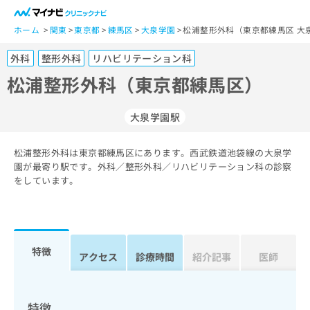
一
般
ホーム
関東
東京都
練馬区
大泉学園
松浦整形外科（東京都練馬区 大
ユ
外科
整形外科
リハビリテーション科
ー
ザ
松浦整形外科（東京都練馬区）
ー
の
大泉学園駅
方
は
こ
松浦整形外科は東京都練馬区にあります。西武鉄道池袋線の大泉学
園が最寄り駅です。外科／整形外科／リハビリテーション科の診察
ち
をしています。
ら
医
マ
療
イ
関
ナ
特徴
アクセス
診療時間
紹介記事
医師
係
ビ
者
ク
の
リ
方
ニ
特徴