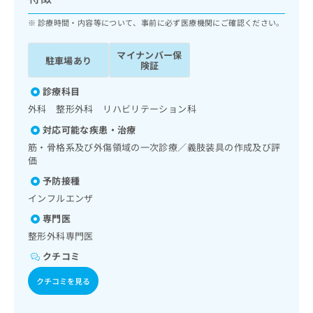
ッ
は
ク
診療時間・内容等について、事前に必ず医療機関にご確認ください。
こ
ナ
ち
ビ
ら
マイナンバー保
駐車場あり
に
険証
関
広
す
診療科目
広
告
る
告
外科 整形外科 リハビリテーション科
代
お
出
対応可能な疾患・治療
理
問
稿
店
い
筋・骨格系及び外傷領域の一次診療／義肢装具の作成及び評
の
価
合
の
お
わ
方
問
予防接種
せ
い
は
インフルエンザ
は
合
こ
こ
専門医
わ
ち
ち
せ
整形外科専門医
ら
ら
は
クチコミ
こ
こち
ち
広
クチコミを見る
らは
広
ら
告
マイ
告
出
ナビ