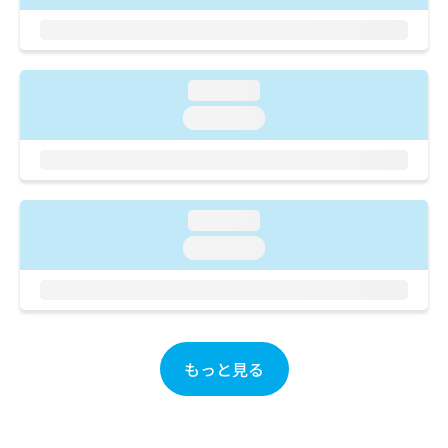
ご了
ら
み
承く
は
ださ
こ
無
い。
ち
料
ら
loading...
情
報
loading...
拡
掲
充
載
の
情
お
報
申
の
loading...
し
修
loading...
込
正
み
は
は
こ
こ
ち
ち
ら
ら
もっと見る
そ
の
他
の