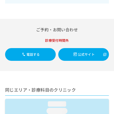
出
稿
クリ
資
稿
ニッ
の
料
クナ
の
お
の
ビサ
お
問
ご
イト
問
い
請
への
い
合
お問
求
ご予約・お問い合わせ
合
合せ
わ
は
フォ
わ
せ
こ
診療受付時間外
ーム
せ
は
ち
とな
は
こ
ら
りま
こ
ち
す。
電話する
公式サイト
ち
ら
クリ
無
ら
ニッ
料
クの
資
情
予
料
報
約・
の
症状
拡
のご
ご
充
相談
同じエリア・診療科目のクリニック
請
の
など
求
お
はで
は
申
きま
loading...
こ
せん
し
ので
ち
loading...
込