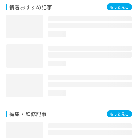
お
新着おすすめ記事
もっと見る
問
い
合
わ
loading...
せ
は
こ
ち
ら
loading...
loading...
編集・監修記事
もっと見る