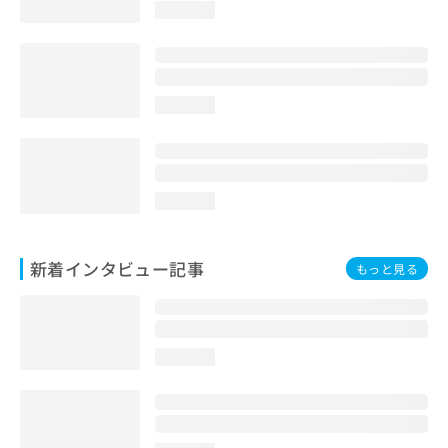
loading...
loading...
loading...
新着インタビュー記事
もっと見る
loading...