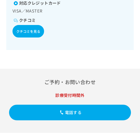
出
稿
クリ
対応クレジットカード
資
稿
ニッ
の
料
VISA／MASTER
クナ
の
お
の
ビサ
クチコミ
お
問
ご
イト
問
い
請
への
クチコミを見る
い
合
お問
求
合
合せ
わ
は
フォ
わ
せ
こ
ーム
せ
は
ち
とな
は
こ
ら
りま
こ
ち
す。
ち
ら
クリ
無
ら
ニッ
料
ご予約・お問い合わせ
クの
資
情
予
料
報
約・
診療受付時間外
の
症状
拡
のご
ご
充
相談
請
の
電話する
など
求
お
はで
は
申
きま
こ
せん
し
ので
ち
込