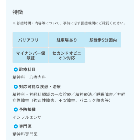
ッ
は
ク
こ
特徴
ナ
ち
ビ
診療時間・内容等について、事前に必ず医療機関にご確認ください。
ら
に
関
広
バリアフリー
駐車場あり
駅徒歩5分圏内
す
広
告
る
告
代
マイナンバー保
セカンドオピニ
お
出
険証
オン対応
理
問
稿
店
い
の
診療科目
合
の
お
精神科 心療内科
わ
方
問
せ
い
は
対応可能な疾患・治療
は
合
こ
精神科・神経科領域の一次診療／精神療法／睡眠障害／神経
こ
わ
ち
症性障害（強迫性障害、不安障害、パニック障害等）
ち
せ
ら
予防接種
ら
は
こ
インフルエンザ
こち
ち
広
専門医
らは
広
ら
告
マイ
精神科専門医
告
出
ナビ