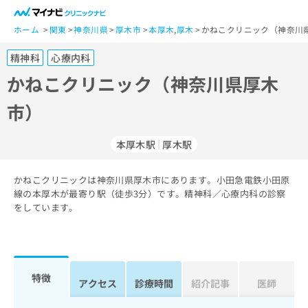
一
般
ホーム
関東
神奈川県
厚木市
本厚木
,
厚木
かねこクリニック（神奈川
ユ
精神科
心療内科
ー
ザ
かねこクリニック（神奈川県厚木
ー
市）
の
方
は
本厚木駅
厚木駅
こ
ち
かねこクリニックは神奈川県厚木市にあります。小田急電鉄小田原
ら
線の本厚木が最寄り駅（徒歩3分）です。精神科／心療内科の診察
をしています。
医
マ
療
イ
関
ナ
係
ビ
者
ク
特徴
アクセス
診療時間
紹介記事
医師
の
リ
方
ニ