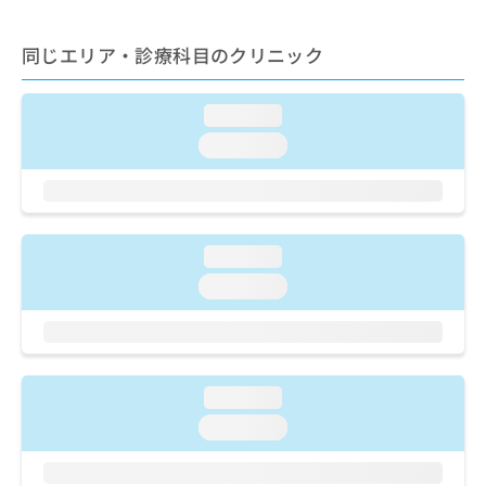
ご了
ら
み
承く
は
ださ
同じエリア・診療科目のクリニック
こ
無
い。
ち
料
ら
情
loading...
報
拡
loading...
掲
充
載
の
情
お
報
申
の
し
修
loading...
込
正
loading...
み
は
は
こ
こ
ち
ち
ら
ら
loading...
そ
loading...
の
他
の