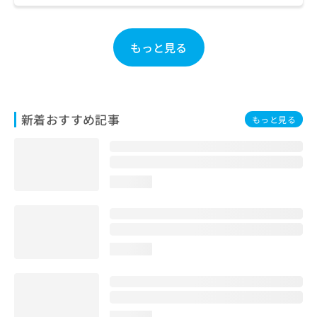
お
問
い
もっと見る
合
わ
せ
は
こ
新着おすすめ記事
もっと見る
ち
ら
loading...
loading...
loading...