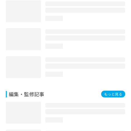
お
問
い
loading...
合
わ
せ
は
こ
loading...
ち
ら
loading...
編集・監修記事
もっと見る
loading...