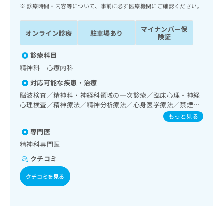
ッ
は
診療時間・内容等について、事前に必ず医療機関にご確認ください。
ク
こ
ナ
ち
マイナンバー保
オンライン診療
駐車場あり
ビ
険証
ら
に
関
診療科目
広
す
広
精神科 心療内科
告
る
告
代
対応可能な疾患・治療
お
出
理
問
脳波検査／精神科・神経科領域の一次診療／臨床心理・神経
稿
店
心理検査／精神療法／精神分析療法／心身医学療法／禁煙指
い
の
導（ニコチン依存症管理）／思春期のうつ病又は躁うつ病／
合
の
お
もっと見る
睡眠障害／摂食障害（拒食症･過食症）／アルコール依存症
わ
方
問
専門医
／薬物依存症／神経症性障害（強迫性障害、不安障害、パニ
せ
い
は
ック障害等）／認知症／心的外傷後ストレス障害（PTSD）
精神科専門医
は
合
こ
／発達障害（自閉症、学習障害等）／漢方薬の処方
こ
わ
クチコミ
ち
ち
せ
ら
ら
は
クチコミを見る
こ
こち
ち
広
らは
広
ら
告
マイ
告
出
ナビ