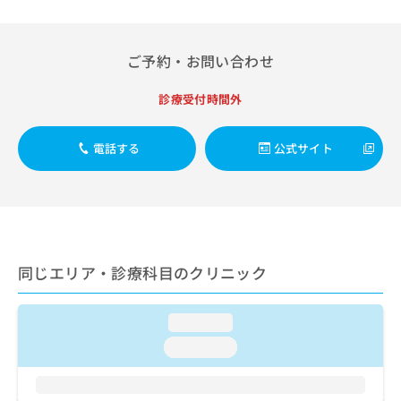
出
稿
クリ
資
稿
ニッ
の
料
クナ
の
お
の
ビサ
お
ご予約・お問い合わせ
問
ご
イト
問
い
請
への
い
合
お問
診療受付時間外
求
合
合せ
わ
は
フォ
わ
せ
こ
ーム
せ
電話する
公式サイト
は
ち
とな
は
こ
ら
りま
こ
ち
す。
ち
ら
クリ
無
ら
ニッ
料
クの
資
情
予
料
報
約・
同じエリア・診療科目のクリニック
の
症状
拡
のご
ご
充
相談
請
の
loading...
など
求
お
はで
loading...
は
申
きま
こ
せん
し
ので
ち
込