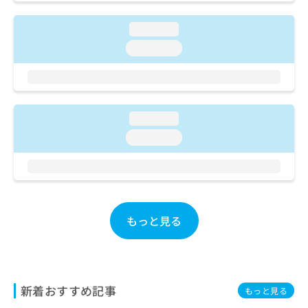
ご了
ら
み
承く
は
ださ
loading...
こ
無
い。
ち
loading...
料
ら
情
報
拡
掲
充
載
loading...
の
情
お
報
loading...
申
の
し
修
込
正
み
は
は
こ
こ
ち
もっと見る
ち
ら
ら
そ
の
新着おすすめ記事
他
もっと見る
の