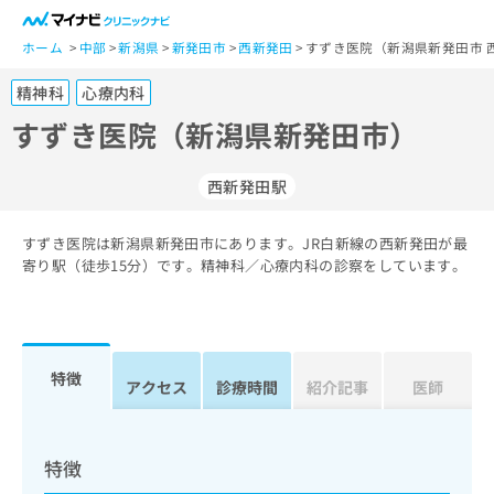
一
般
ホーム
中部
新潟県
新発田市
西新発田
すずき医院（新潟県新発田市 
ユ
精神科
心療内科
ー
ザ
すずき医院（新潟県新発田市）
ー
の
西新発田駅
方
は
こ
すずき医院は新潟県新発田市にあります。JR白新線の西新発田が最
寄り駅（徒歩15分）です。精神科／心療内科の診察をしています。
ち
ら
医
マ
療
イ
特徴
アクセス
診療時間
紹介記事
医師
関
ナ
係
ビ
者
ク
の
リ
特徴
方
ニ