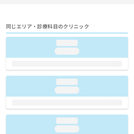
ご了
ら
み
承く
は
ださ
こ
無
い。
ち
料
同じエリア・診療科目のクリニック
ら
情
報
拡
掲
loading...
充
載
loading...
の
情
お
報
申
の
し
修
込
正
み
loading...
は
は
こ
loading...
こ
ち
ち
ら
ら
そ
の
loading...
他
loading...
の