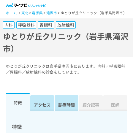
一
般
ホーム
東北
岩手県
滝沢市
ゆとりが丘クリニック（岩手県滝沢市）
ユ
内科
呼吸器科
胃腸科
放射線科
ー
ザ
ゆとりが丘クリニック（岩手県滝沢
ー
市）
の
方
は
こ
ゆとりが丘クリニックは岩手県滝沢市にあります。内科／呼吸器科
ち
／胃腸科／放射線科の診察をしています。
ら
医
マ
療
イ
特徴
関
アクセス
診療時間
紹介記事
医師
ナ
係
ビ
者
ク
の
リ
特徴
方
ニ