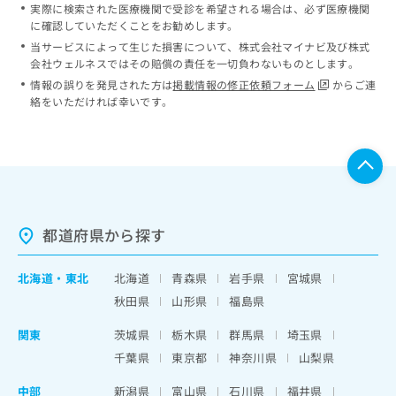
実際に検索された医療機関で受診を希望される場合は、必ず医療機関
に確認していただくことをお勧めします。
当サービスによって生じた損害について、株式会社マイナビ及び株式
会社ウェルネスではその賠償の責任を一切負わないものとします。
情報の誤りを発見された方は
掲載情報の修正依頼フォーム
からご連
絡をいただければ幸いです。
都道府県から探す
北海道
・
東北
北海道
青森県
岩手県
宮城県
秋田県
山形県
福島県
関東
茨城県
栃木県
群馬県
埼玉県
千葉県
東京都
神奈川県
山梨県
中部
新潟県
富山県
石川県
福井県