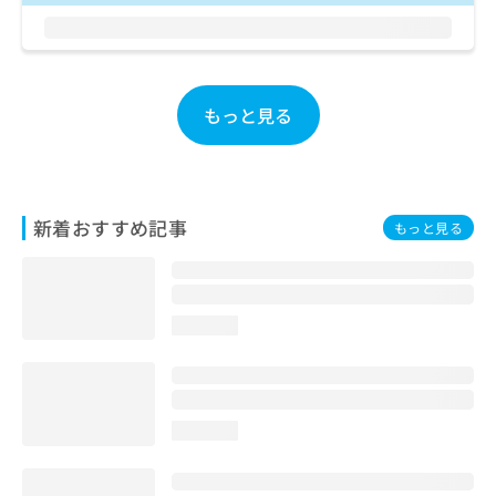
お
問
い
合
わ
もっと見る
せ
は
こ
ち
ら
新着おすすめ記事
もっと見る
loading...
loading...