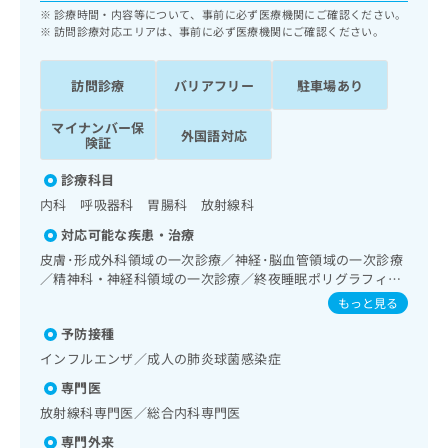
ッ
は
診療時間・内容等について、事前に必ず医療機関にご確認ください。
ク
訪問診療対応エリアは、事前に必ず医療機関にご確認ください。
こ
ナ
ち
ビ
ら
訪問診療
バリアフリー
駐車場あり
に
関
広
マイナンバー保
す
広
外国語対応
険証
告
る
告
代
お
出
診療科目
理
問
稿
内科 呼吸器科 胃腸科 放射線科
店
い
の
合
の
お
対応可能な疾患・治療
わ
方
問
皮膚･形成外科領域の一次診療／神経･脳血管領域の一次診療
せ
い
は
／精神科・神経科領域の一次診療／終夜睡眠ポリグラフィー
は
合
こ
／禁煙指導（ニコチン依存症管理）／耳鼻咽喉領域の一次診
もっと見る
こ
わ
療／呼吸器領域の一次診療／在宅酸素療法／消化器系領域の
ち
ち
せ
予防接種
一次診療／上部消化管内視鏡検査／肝･胆道・膵臓領域の一
ら
ら
は
次診療／循環器系領域の一次診療／腎･泌尿器系領域の一次
インフルエンザ／成人の肺炎球菌感染症
こ
診療／内分泌･代謝･栄養領域の一次診療／糖尿病患者教育
専門医
こち
（食事療法、運動療法、自己血糖測定）／血液・免疫系領域
ち
広
らは
の一次診療／小児領域の一次診療／医療用麻薬によるがん疼
放射線科専門医／総合内科専門医
広
ら
告
マイ
痛治療／がんに伴う精神症状のケア／画像診断管理（専ら画
告
出
ナビ
専門外来