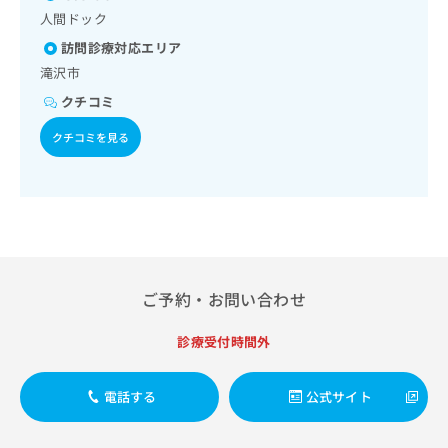
像診断を担当する医師による読影）／CT撮影／漢方薬の処方
出
稿
クリ
資
人間ドック
／在宅における看取り
稿
ニッ
の
料
クナ
の
訪問診療対応エリア
お
の
ビサ
お
問
ご
滝沢市
イト
問
い
請
への
クチコミ
い
合
お問
求
合
合せ
わ
は
クチコミを見る
フォ
わ
せ
こ
ーム
せ
は
ち
とな
は
こ
ら
りま
こ
ち
す。
ち
ら
クリ
無
ら
ニッ
料
クの
資
情
予
料
ご予約・お問い合わせ
報
約・
の
症状
拡
のご
ご
充
診療受付時間外
相談
請
の
など
求
お
はで
は
電話する
公式サイト
申
きま
こ
せん
し
ので
ち
込