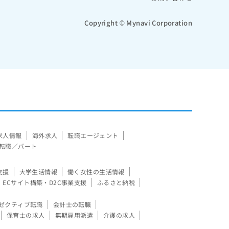
Copyright © Mynavi Corporation
求人情報
海外求人
転職エージェント
転職／パート
支援
大学生活情報
働く女性の生活情報
ECサイト構築・D2C事業支援
ふるさと納税
ゼクティブ転職
会計士の転職
保育士の求人
無期雇用派遣
介護の求人