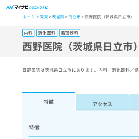
一
ホーム
関東
茨城県
日立市
西野医院（茨城県日立市）
般
ユ
内科
消化器科
循環器科
ー
ザ
西野医院（茨城県日立市
ー
の
方
西野医院は茨城県日立市にあります。内科／消化器科／循
は
こ
ち
ら
特徴
アクセス
医
マ
療
イ
特徴
ナ
関
ビ