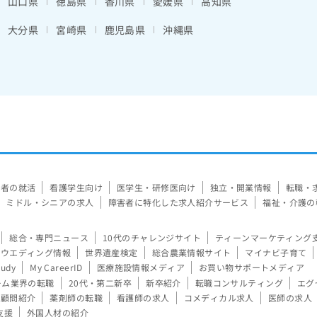
山口県
徳島県
香川県
愛媛県
高知県
大分県
宮崎県
鹿児島県
沖縄県
験者の就活
看護学生向け
医学生・研修医向け
独立・開業情報
転職・
ミドル・シニアの求人
障害者に特化した求人紹介サービス
福祉・介護の
総合・専門ニュース
10代のチャレンジサイト
ティーンマーケティング
ウエディング情報
世界遺産検定
総合農業情報サイト
マイナビ子育て
tudy
My CareerID
医療施設情報メディア
お買い物サポートメディア
ーム業界の転職
20代・第二新卒
新卒紹介
転職コンサルティング
エグ
顧問紹介
薬剤師の転職
看護師の求人
コメディカル求人
医師の求人
支援
外国人材の紹介