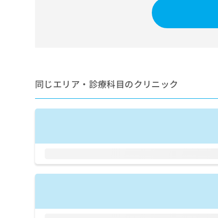
せ
こち
ち
らは
は
マイ
こ
ら
ナビ
ち
クリ
ら
ニッ
クナ
広
ビサ
広
資
イト
告
告
への
料
出
同じエリア・診療科目のクリニック
出
お問
の
稿
合せ
稿
ご
の
フォ
の
請
お
ーム
お
求
問
とな
問
りま
は
い
い
す。
こ
合
合
クリ
ち
わ
ニッ
わ
ら
せ
クの
せ
は
予
は
約・
こ
こ
無
症状
ち
ち
のご
料
ら
相談
ら
情
など
報
はで