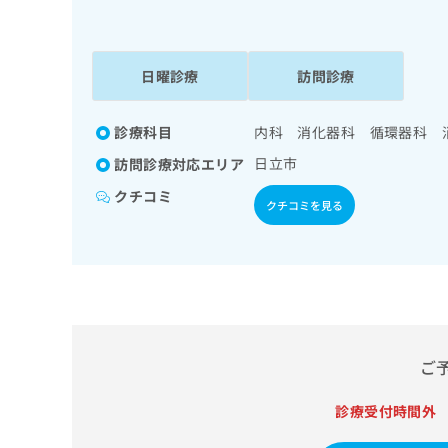
係
ク
者
リ
の
ニ
ッ
日曜診療
訪問診療
方
ク
は
ナ
こ
診療科目
内科 消化器科 循環器科 
ビ
ち
に
日立市
訪問診療対応エリア
関
ら
す
クチコミ
クチコミを見る
る
お
広
広
問
告
告
い
出
代
合
稿
わ
理
の
せ
店
お
は
ご
の
問
こ
い
方
ち
診療受付時間外
合
ら
は
わ
こ