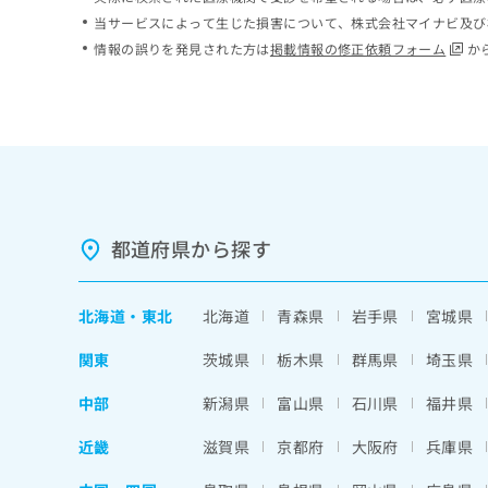
ち
み
当サービスによって生じた損害について、株式会社マイナビ及び
ら
は
情報の誤りを発見された方は
掲載情報の修正依頼フォーム
か
こ
ち
そ
ら
の
他
の
お
問
い
都道府県から探す
合
わ
せ
北海道
・
東北
北海道
青森県
岩手県
宮城県
は
こ
関東
茨城県
栃木県
群馬県
埼玉県
ち
ら
中部
新潟県
富山県
石川県
福井県
近畿
滋賀県
京都府
大阪府
兵庫県