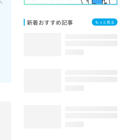
い。
新着おすすめ記事
もっと見る
loading...
loading...
loading...