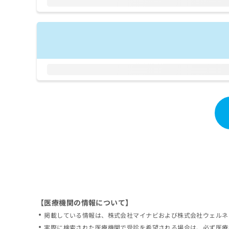
拡
資
きま
充
料
せん
の
ので
の
ご了
お
ご
承く
申
請
ださ
し
求
い。
込
は
み
こ
は
ち
こ
ら
ち
ら
無
料
掲
情
載
報
情
拡
報
充
の
の
修
お
【医療機関の情報について】
正
申
掲載している情報は、株式会社マイナビおよび株式会社ウェルネ
は
し
こ
実際に検索された医療機関で受診を希望される場合は、必ず医療
込