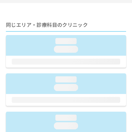
ご了
ら
み
承く
は
ださ
こ
無
い。
ち
料
同じエリア・診療科目のクリニック
ら
情
報
拡
掲
loading...
充
載
loading...
の
情
お
報
申
の
し
修
込
正
loading...
み
は
は
こ
loading...
こ
ち
ち
ら
ら
そ
loading...
の
他
loading...
の