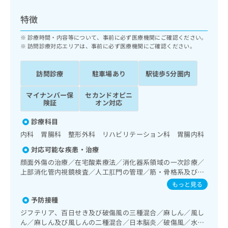
ッ
は
ク
こ
特徴
ナ
ち
ビ
診療時間・内容等について、事前に必ず医療機関にご確認ください。
ら
に
訪問診療対応エリアは、事前に必ず医療機関にご確認ください。
関
広
す
広
告
訪問診療
駐車場あり
駅徒歩5分圏内
る
告
代
お
出
マイナンバー保
セカンドオピニ
理
問
稿
険証
オン対応
店
い
の
合
の
お
診療科目
わ
方
問
内科 胃腸科 整形外科 リハビリテーション科 胃腸内科
せ
い
は
は
合
対応可能な疾患・治療
こ
こ
わ
顔面外傷の治療／在宅酸素療法／消化器系領域の一次診療／
ち
ち
せ
上部消化管内視鏡検査／人工肛門の管理／筋・骨格系及び外
ら
ら
は
傷領域の一次診療／義肢装具の作成及び評価／神経ブロック
もっと見る
こ
こち
予防接種
ち
広
らは
広
ら
告
ジフテリア、百日せき及び破傷風の三種混合／麻しん／風し
マイ
告
出
ん／麻しん及び風しんの二種混合／日本脳炎／破傷風／水痘
ナビ