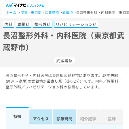
一
般
ホーム
関東
東京都
武蔵野市
武蔵境
長沼整形外科・内科医院（東京都
ユ
内科
胃腸科
整形外科
リハビリテーション科
ー
ザ
長沼整形外科・内科医院（東京都武
ー
蔵野市）
の
方
は
武蔵境駅
こ
ち
長沼整形外科・内科医院は東京都武蔵野市にあります。JR中央線
ら
(東京～高尾)の武蔵境が最寄り駅（徒歩2分）です。内科／胃腸科／
整形外科／リハビリテーション科の診察をしています。
医
マ
療
イ
関
ナ
係
ビ
者
ク
特徴
アクセス
診療時間
紹介記事
医師
の
リ
方
ニ