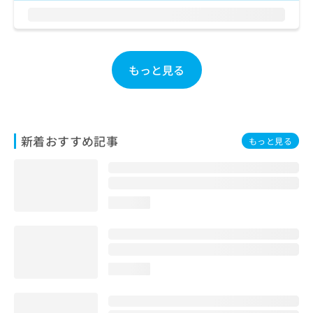
お
問
い
合
わ
もっと見る
せ
は
こ
ち
ら
新着おすすめ記事
もっと見る
loading...
loading...