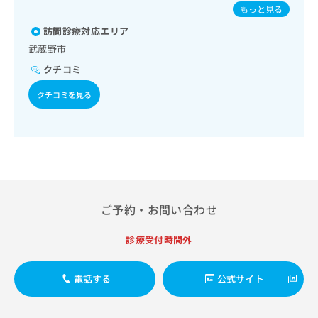
出
／インフルエンザ／おたふくかぜ／B型肝炎
稿
クリ
資
もっと見る
稿
ニッ
の
料
クナ
訪問診療対応エリア
の
お
の
ビサ
お
問
武蔵野市
ご
イト
問
い
請
への
クチコミ
い
合
お問
求
合
合せ
わ
は
クチコミを見る
フォ
わ
せ
こ
ーム
せ
は
ち
とな
は
こ
ら
りま
こ
ち
す。
ち
ら
クリ
無
ら
ニッ
料
クの
資
情
予
ご予約・お問い合わせ
料
報
約・
の
症状
拡
のご
ご
充
診療受付時間外
相談
請
の
など
求
お
はで
電話する
公式サイト
は
申
きま
こ
せん
し
ので
ち
込