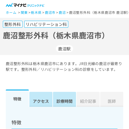
一
般
ホーム
関東
栃木県
鹿沼市
鹿沼
鹿沼整形外科（栃木県鹿沼市 鹿沼駅
ユ
整形外科
リハビリテーション科
ー
ザ
鹿沼整形外科（栃木県鹿沼市）
ー
の
鹿沼駅
方
は
こ
鹿沼整形外科は栃木県鹿沼市にあります。JR日光線の鹿沼が最寄り
駅です。整形外科／リハビリテーション科の診察をしています。
ち
ら
医
マ
療
イ
特徴
アクセス
診療時間
紹介記事
医師
関
ナ
係
ビ
者
ク
の
リ
特徴
方
ニ