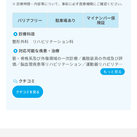
ッ
は
診療時間・内容等について、事前に必ず医療機関にご確認ください。
ク
こ
ナ
ち
マイナンバー保
バリアフリー
駐車場あり
ビ
険証
ら
に
関
診療科目
広
す
広
整形外科 リハビリテーション科
告
る
告
代
対応可能な疾患・治療
お
出
理
問
筋・骨格系及び外傷領域の一次診療／義肢装具の作成及び評
稿
店
価／脳血管疾患等リハビリテーション／運動器リハビリテー
い
の
ション／ＭＲＩ撮影
合
の
お
もっと見る
わ
方
問
クチコミ
せ
い
は
は
合
こ
クチコミを見る
こ
わ
ち
ち
せ
ら
ら
は
こ
こち
ち
広
らは
広
ら
告
マイ
告
出
ナビ