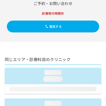
出
稿
クリ
資
ご予約・お問い合わせ
稿
ニッ
の
料
クナ
の
お
の
診療受付時間外
ビサ
お
問
ご
イト
問
い
請
への
い
合
お問
求
電話する
合
合せ
わ
は
フォ
わ
せ
こ
ーム
せ
は
ち
とな
は
こ
ら
りま
こ
ち
す。
ち
ら
クリ
無
ら
ニッ
同じエリア・診療科目のクリニック
料
クの
資
情
予
料
報
約・
loading...
の
症状
拡
のご
loading...
ご
充
相談
請
の
など
求
お
はで
は
申
きま
こ
せん
し
ので
ち
loading...
込