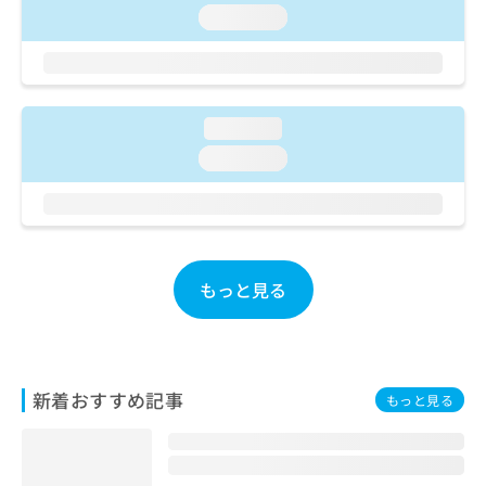
ご了
ら
み
loading...
承く
は
ださ
こ
無
い。
ち
料
ら
情
報
loading...
拡
掲
loading...
充
載
の
情
お
報
申
の
し
修
込
正
もっと見る
み
は
は
こ
こ
ち
ち
ら
ら
新着おすすめ記事
もっと見る
そ
の
他
の