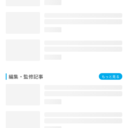
loading...
お
問
い
合
わ
loading...
せ
は
こ
ち
ら
loading...
編集・監修記事
もっと見る
loading...