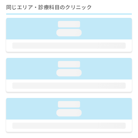
ご了
ら
み
同じエリア・診療科目のクリニック
承く
は
ださ
こ
無
い。
ち
料
loading...
ら
情
loading...
報
拡
掲
充
載
の
情
お
報
loading...
申
の
し
修
loading...
込
正
み
は
は
こ
こ
ち
ち
ら
loading...
ら
loading...
そ
の
他
の