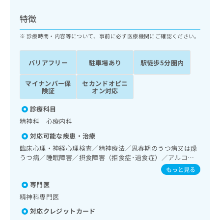
ッ
は
ク
こ
特徴
ナ
ち
ビ
診療時間・内容等について、事前に必ず医療機関にご確認ください。
ら
に
関
広
バリアフリー
駐車場あり
駅徒歩5分圏内
す
広
告
る
告
代
マイナンバー保
セカンドオピニ
お
出
険証
オン対応
理
問
稿
店
い
の
診療科目
合
の
お
精神科 心療内科
わ
方
問
せ
い
は
対応可能な疾患・治療
は
合
こ
臨床心理・神経心理検査／精神療法／思春期のうつ病又は躁
こ
わ
ち
うつ病／睡眠障害／摂食障害（拒食症･過食症）／アルコー
ち
せ
ル依存症／薬物依存症／神経症性障害（強迫性障害、不安障
ら
もっと見る
ら
は
害、パニック障害等）／認知症／心的外傷後ストレス障害
こ
専門医
（PTSD）／精神科ショート・ケア／精神科デイ・ケア／漢
こち
ち
広
方薬の処方
精神科専門医
らは
広
ら
告
マイ
対応クレジットカード
告
出
ナビ