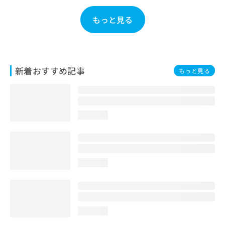
お
問
もっと見る
い
合
わ
せ
は
新着おすすめ記事
もっと見る
こ
ち
ら
loading...
loading...
loading...