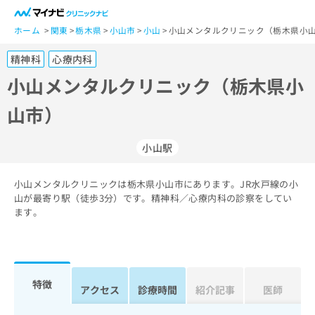
一
般
ホーム
関東
栃木県
小山市
小山
小山メンタルクリニック（栃木県小山
ユ
精神科
心療内科
ー
ザ
小山メンタルクリニック（栃木県小
ー
山市）
の
方
は
小山駅
こ
ち
小山メンタルクリニックは栃木県小山市にあります。JR水戸線の小
ら
山が最寄り駅（徒歩3分）です。精神科／心療内科の診察をしてい
ます。
医
マ
療
イ
関
ナ
係
ビ
者
ク
特徴
アクセス
診療時間
紹介記事
医師
の
リ
方
ニ