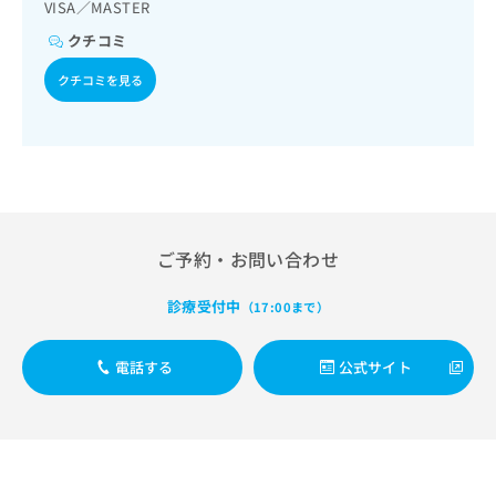
出
VISA／MASTER
稿
クリ
資
稿
ニッ
の
料
クチコミ
クナ
の
お
の
ビサ
お
問
ご
クチコミを見る
イト
問
い
請
への
い
合
お問
求
合
合せ
わ
は
フォ
わ
せ
こ
ーム
せ
は
ち
とな
は
こ
ら
りま
こ
ち
す。
ち
ら
クリ
ご予約・お問い合わせ
無
ら
ニッ
料
クの
資
診療受付中
情
（17:00まで）
予
料
報
約・
の
症状
拡
のご
電話する
公式サイト
ご
充
相談
請
の
など
求
お
はで
は
申
きま
こ
せん
し
ので
ち
込