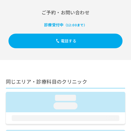
出
稿
クリ
資
稿
ニッ
の
料
ご予約・お問い合わせ
クナ
の
お
の
ビサ
お
問
ご
イト
診療受付中
問
（12:00まで）
い
請
への
い
合
お問
求
合
合せ
わ
は
電話する
フォ
わ
せ
こ
ーム
せ
は
ち
とな
は
こ
ら
りま
こ
ち
す。
ち
ら
クリ
無
ら
ニッ
料
クの
資
同じエリア・診療科目のクリニック
情
予
料
報
約・
の
症状
拡
のご
loading...
ご
充
相談
請
の
loading...
など
求
お
はで
は
申
きま
こ
せん
し
ので
ち
込