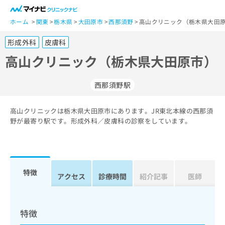
一
般
ホーム
関東
栃木県
大田原市
西那須野
高山クリニック（栃木県大田原
ユ
形成外科
皮膚科
ー
ザ
高山クリニック（栃木県大田原市）
ー
の
西那須野駅
方
は
こ
高山クリニックは栃木県大田原市にあります。JR東北本線の西那須
野が最寄り駅です。形成外科／皮膚科の診察をしています。
ち
ら
医
マ
療
イ
特徴
アクセス
診療時間
紹介記事
医師
関
ナ
係
ビ
者
ク
の
リ
特徴
方
ニ