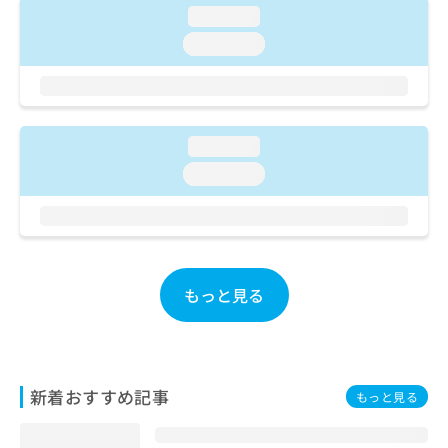
ご了
ら
み
loading...
承く
は
ださ
loading...
こ
無
い。
ち
料
ら
情
報
拡
掲
loading...
充
載
の
loading...
情
お
報
申
の
し
修
込
正
み
は
もっと見る
は
こ
こ
ち
ち
ら
ら
そ
新着おすすめ記事
もっと見る
の
他
の