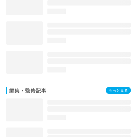
お
問
loading...
い
合
わ
せ
は
loading...
こ
ち
ら
loading...
編集・監修記事
もっと見る
loading...