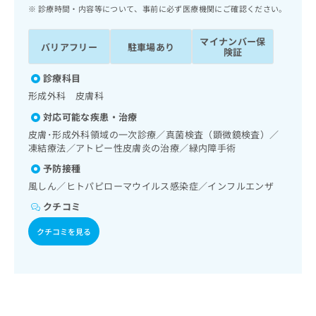
ッ
は
診療時間・内容等について、事前に必ず医療機関にご確認ください。
ク
こ
ナ
ち
マイナンバー保
バリアフリー
駐車場あり
ビ
険証
ら
に
関
診療科目
広
す
広
形成外科 皮膚科
告
る
告
代
対応可能な疾患・治療
お
出
理
問
皮膚･形成外科領域の一次診療／真菌検査（顕微鏡検査）／
稿
店
凍結療法／アトピー性皮膚炎の治療／緑内障手術
い
の
合
の
お
予防接種
わ
方
問
風しん／ヒトパピローマウイルス感染症／インフルエンザ
せ
い
は
は
クチコミ
合
こ
こ
わ
ち
クチコミを見る
ち
せ
ら
ら
は
こ
こち
ち
広
らは
広
ら
告
マイ
告
出
ナビ