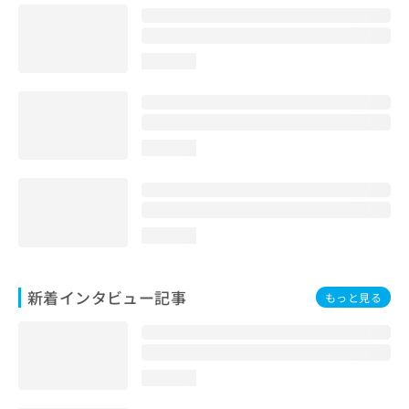
loading...
loading...
loading...
新着インタビュー記事
もっと見る
loading...