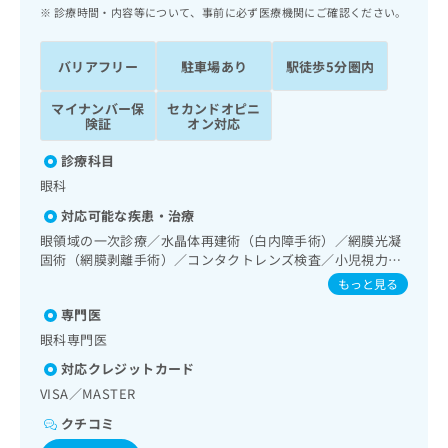
ッ
は
診療時間・内容等について、事前に必ず医療機関にご確認ください。
ク
こ
ナ
ち
バリアフリー
駐車場あり
駅徒歩5分圏内
ビ
ら
に
マイナンバー保
セカンドオピニ
関
広
険証
オン対応
す
広
告
る
告
診療科目
代
お
出
眼科
理
問
稿
店
い
の
対応可能な疾患・治療
合
の
お
眼領域の一次診療／水晶体再建術（白内障手術）／網膜光凝
わ
方
問
固術（網膜剥離手術）／コンタクトレンズ検査／小児視力障
せ
い
は
害診療／視能訓練
もっと見る
は
合
こ
こ
わ
専門医
ち
ち
せ
眼科専門医
ら
ら
は
対応クレジットカード
こ
こち
ち
VISA／MASTER
広
らは
広
ら
告
マイ
クチコミ
告
出
ナビ