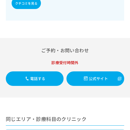
出
稿
クリ
資
クチコミを見る
稿
ニッ
の
料
クナ
の
お
の
ビサ
お
問
ご
イト
問
い
請
への
い
合
お問
求
合
合せ
わ
は
フォ
わ
せ
こ
ーム
せ
は
ご予約・お問い合わせ
ち
とな
は
こ
ら
りま
こ
ち
す。
診療受付時間外
ち
ら
クリ
無
ら
ニッ
料
クの
電話する
公式サイト
資
情
予
料
報
約・
の
症状
拡
のご
ご
充
相談
請
の
など
求
お
はで
は
申
きま
同じエリア・診療科目のクリニック
こ
せん
し
ので
ち
込