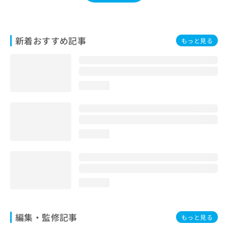
お
問
い
合
新着おすすめ記事
もっと見る
わ
せ
は
こ
loading...
ち
ら
loading...
loading...
編集・監修記事
もっと見る