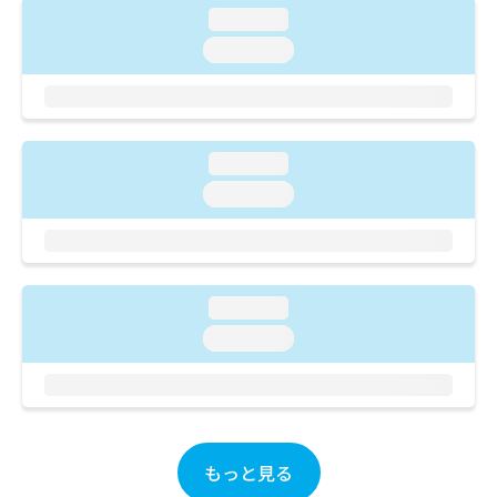
ご了
ら
み
loading...
承く
は
ださ
loading...
こ
無
い。
ち
料
ら
情
報
拡
掲
loading...
充
載
の
loading...
情
お
報
申
の
し
修
込
正
み
は
loading...
は
こ
loading...
こ
ち
ち
ら
ら
そ
の
他
もっと見る
の