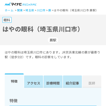
一
般
ホーム
関東
埼玉県
川口市
蕨
はやの眼科（埼玉県川口市 蕨駅）
ユ
眼科
ー
ザ
はやの眼科（埼玉県川口市）
ー
の
蕨駅
方
は
こ
はやの眼科は埼玉県川口市にあります。JR京浜東北線の蕨が最寄り
駅（徒歩5分）です。眼科の診察をしています。
ち
ら
医
マ
療
イ
特徴
アクセス
診療時間
紹介記事
医師
関
ナ
係
ビ
者
ク
の
リ
特徴
方
ニ