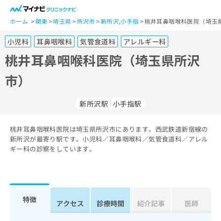
一
般
ホーム
関東
埼玉県
所沢市
新所沢
,
小手指
桃井耳鼻咽喉科医院（埼玉
ユ
小児科
耳鼻咽喉科
気管食道科
アレルギー科
ー
ザ
桃井耳鼻咽喉科医院（埼玉県所沢
ー
市）
の
方
は
新所沢駅
小手指駅
こ
ち
桃井耳鼻咽喉科医院は埼玉県所沢市にあります。西武鉄道新宿線の
ら
新所沢が最寄り駅です。小児科／耳鼻咽喉科／気管食道科／アレル
ギー科の診察をしています。
医
マ
療
イ
関
ナ
係
ビ
者
ク
特徴
アクセス
診療時間
紹介記事
医師
の
リ
方
ニ