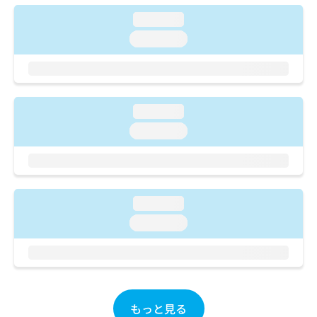
ご了
ら
み
承く
loading...
は
ださ
こ
無
い。
loading...
ち
料
ら
情
報
拡
掲
充
載
loading...
の
情
loading...
お
報
申
の
し
修
込
正
み
は
loading...
は
こ
こ
loading...
ち
ち
ら
ら
そ
の
他
もっと見る
の