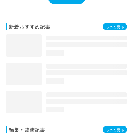
お
問
い
合
新着おすすめ記事
もっと見る
わ
せ
は
こ
ち
loading...
ら
loading...
loading...
編集・監修記事
もっと見る