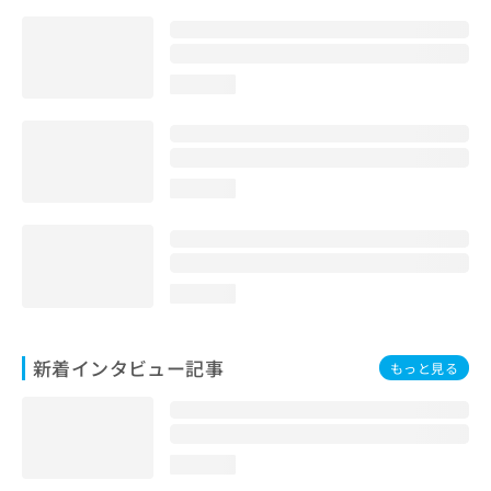
loading...
loading...
loading...
新着インタビュー記事
もっと見る
loading...