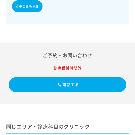
出
稿
クリ
資
クチコミを見る
稿
ニッ
の
料
クナ
の
お
の
ビサ
お
問
ご
イト
問
い
請
への
い
合
お問
求
合
合せ
わ
は
フォ
わ
せ
こ
ーム
せ
は
ち
とな
ご予約・お問い合わせ
は
こ
ら
りま
こ
ち
す。
ち
診療受付時間外
ら
クリ
無
ら
ニッ
料
クの
資
情
予
電話する
料
報
約・
の
症状
拡
のご
ご
充
相談
請
の
など
求
お
はで
は
申
きま
こ
同じエリア・診療科目のクリニック
せん
し
ので
ち
込