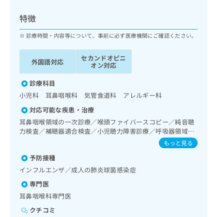
ッ
は
ク
こ
特徴
ナ
ち
ビ
診療時間・内容等について、事前に必ず医療機関にご確認ください。
ら
に
関
セカンドオピニ
広
外国語対応
す
広
オン対応
告
る
告
代
お
診療科目
出
理
問
稿
小児科 耳鼻咽喉科 気管食道科 アレルギー科
店
い
の
対応可能な疾患・治療
合
の
お
わ
耳鼻咽喉領域の一次診療／喉頭ファイバースコピー／純音聴
方
問
せ
力検査／補聴器適合検査／小児聴力障害診療／呼吸器領域の
い
は
一次診療／小児領域の一次診療／漢方薬の処方
は
合
もっと見る
こ
こ
わ
ち
予防接種
ち
せ
ら
ら
インフルエンザ／成人の肺炎球菌感染症
は
こ
専門医
こち
ち
広
耳鼻咽喉科専門医
らは
広
ら
告
マイ
告
クチコミ
出
ナビ