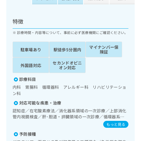
ッ
は
ク
こ
ナ
ち
特徴
ビ
ら
に
診療時間・内容等について、事前に必ず医療機関にご確認ください。
関
広
す
広
告
マイナンバー保
る
告
駐車場あり
駅徒歩5分圏内
険証
代
お
出
理
問
稿
セカンドオピニ
外国語対応
店
い
の
オン対応
合
の
お
わ
診療科目
方
問
せ
い
は
内科 胃腸科 循環器科 アレルギー科 リハビリテーショ
は
合
ン科
こ
こ
わ
ち
対応可能な疾患・治療
ち
せ
ら
ら
認知症／在宅酸素療法／消化器系領域の一次診療／上部消化
は
管内視鏡検査／肝･胆道・膵臓領域の一次診療／循環器系領
こ
こち
域の一次診療／ホルター型心電図検査／腎･泌尿器系領域の
ち
もっと見る
広
らは
一次診療／尿失禁の治療／内分泌･代謝･栄養領域の一次診療
広
ら
告
マイ
予防接種
／内分泌機能検査／インスリン療法／糖尿病患者教育（食事
告
出
ナビ
療法、運動療法、自己血糖測定）／糖尿病による合併症に対