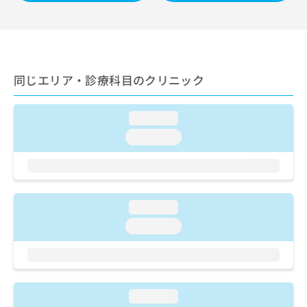
ご了
ら
み
承く
は
ださ
こ
無
い。
ち
料
ら
情
報
同じエリア・診療科目のクリニック
拡
掲
充
載
loading...
の
情
お
報
loading...
申
の
し
修
込
正
み
は
は
こ
loading...
こ
ち
loading...
ち
ら
ら
そ
の
他
loading...
の