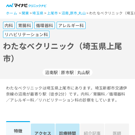
一
般
ホーム
関東
埼玉県
上尾市
沼南
,
原市
,
丸山
わたなべクリニック（埼玉
ユ
内科
胃腸科
循環器科
アレルギー科
ー
ザ
リハビリテーション科
ー
わたなべクリニック（埼玉県上尾
の
方
市）
は
こ
沼南駅
原市駅
丸山駅
ち
ら
わたなべクリニックは埼玉県上尾市にあります。埼玉新都市交通伊
医
奈線の沼南が最寄り駅（徒歩2分）です。内科／胃腸科／循環器科
マ
療
／アレルギー科／リハビリテーション科の診察をしています。
イ
関
ナ
係
ビ
者
ク
の
リ
特徴
方
ニ
アクセス
診療時間
紹介記事
医師