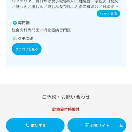
ジフテリア、百日せき及び破傷風の三種混合／急性灰白髄炎
出
稿
クリ
資
する継続的な管理及び指導／血液・免疫系領域の一次診療／
／麻しん／風しん／麻しん及び風しんの二種混合／日本脳炎
稿
ニッ
の
料
筋・骨格系及び外傷領域の一次診療／小児領域の一次診療／
／結核／Hib感染症／小児の肺炎球菌感染症／ヒトパピロー
クナ
の
もっと見る
お
の
小児アレルギー疾患
ビサ
マウイルス感染症／水痘／インフルエンザ／成人の肺炎球菌
お
問
ご
イト
専門医
感染症／おたふくかぜ／B型肝炎／ロタウイルス感染症
問
い
請
への
総合内科専門医／消化器病専門医
い
合
お問
求
合
合せ
わ
クチコミ
は
フォ
わ
せ
こ
ーム
せ
クチコミを見る
は
ち
とな
は
こ
ら
りま
こ
ち
す。
ち
ら
クリ
無
ら
ニッ
料
クの
資
情
予
料
報
約・
の
症状
拡
ご予約・お問い合わせ
のご
ご
充
相談
請
の
など
診療受付時間外
求
お
はで
は
申
きま
こ
せん
し
電話する
公式サイト
ので
ち
込