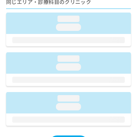
同じエリア・診療科目のクリニック
ご了
ら
み
承く
は
ださ
こ
無
い。
loading...
ち
料
loading...
ら
情
報
拡
掲
充
載
の
情
loading...
お
報
申
の
loading...
し
修
込
正
み
は
は
こ
こ
ち
loading...
ち
ら
loading...
ら
そ
の
他
の