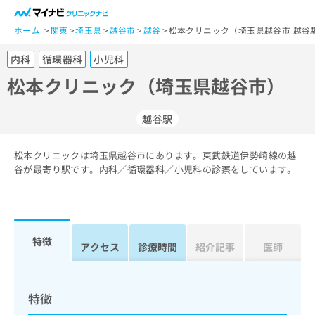
一
般
ホーム
関東
埼玉県
越谷市
越谷
松本クリニック（埼玉県越谷市 越谷
ユ
内科
循環器科
小児科
ー
ザ
松本クリニック（埼玉県越谷市）
ー
の
越谷駅
方
は
こ
松本クリニックは埼玉県越谷市にあります。東武鉄道伊勢崎線の越
谷が最寄り駅です。内科／循環器科／小児科の診察をしています。
ち
ら
医
マ
療
イ
特徴
アクセス
診療時間
紹介記事
医師
関
ナ
係
ビ
者
ク
の
リ
特徴
方
ニ