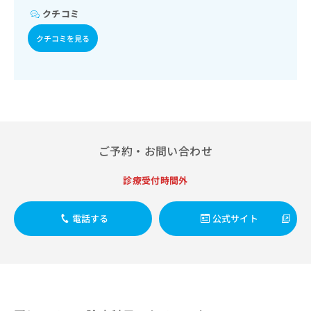
出
稿
クリ
資
クチコミ
稿
ニッ
の
料
クナ
の
お
の
クチコミを見る
ビサ
お
問
ご
イト
問
い
請
への
い
合
お問
求
合
合せ
わ
は
フォ
わ
せ
こ
ーム
せ
は
ち
とな
は
こ
ら
りま
こ
ち
す。
ご予約・お問い合わせ
ち
ら
クリ
無
ら
ニッ
料
診療受付時間外
クの
資
情
予
料
報
約・
の
症状
電話する
公式サイト
拡
のご
ご
充
相談
請
の
など
求
お
はで
は
申
きま
こ
せん
し
ので
ち
込