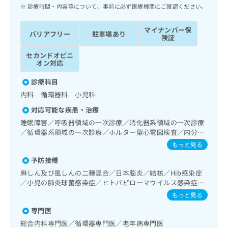
ッ
は
診療時間・内容等について、事前に必ず医療機関にご確認ください。
ク
こ
ナ
ち
マイナンバー保
バリアフリー
駐車場あり
ビ
険証
ら
に
セカンドオピニ
関
広
オン対応
す
広
告
る
告
診療科目
代
お
出
内科 循環器科 小児科
理
問
稿
店
い
の
対応可能な疾患・治療
合
の
お
睡眠障害／呼吸器領域の一次診療／消化器系領域の一次診療
わ
方
問
／循環器系領域の一次診療／ホルター型心電図検査／内分
せ
い
は
泌･代謝･栄養領域の一次診療／インスリン療法／糖尿病によ
もっと見る
は
合
こ
る合併症に対する継続的な管理及び指導／血液凝固異常の診
こ
わ
予防接種
断及び治療／小児領域の一次診療／小児循環器疾患／小児呼
ち
ち
せ
吸器疾患／小児アレルギー疾患／画像診断管理（専ら画像診
麻しん及び風しんの二種混合／日本脳炎／結核／Hib感染症
ら
ら
は
断を担当する医師による読影）／漢方薬の処方
／小児の肺炎球菌感染症／ヒトパピローマウイルス感染症／
こ
水痘／インフルエンザ／成人の肺炎球菌感染症／おたふくか
もっと見る
こち
ち
広
ぜ／B型肝炎／ロタウイルス感染症／髄膜炎菌感染症
らは
広
ら
専門医
告
マイ
告
出
総合内科専門医／循環器専門医／老年病専門医
ナビ