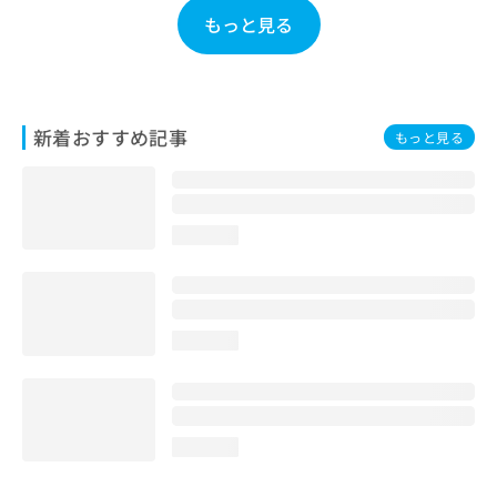
お
もっと見る
問
い
合
わ
せ
新着おすすめ記事
もっと見る
は
こ
ち
ら
loading...
loading...
loading...