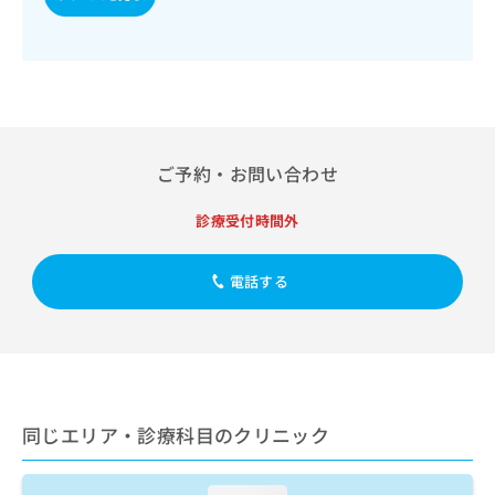
出
稿
クリ
資
稿
ニッ
の
料
クナ
の
お
の
ビサ
お
問
ご
イト
問
い
請
への
い
合
お問
求
合
合せ
わ
は
フォ
わ
せ
こ
ご予約・お問い合わせ
ーム
せ
は
ち
とな
は
こ
ら
りま
診療受付時間外
こ
ち
す。
ち
ら
クリ
無
ら
ニッ
電話する
料
クの
資
情
予
料
報
約・
の
症状
拡
のご
ご
充
相談
請
の
など
求
お
はで
同じエリア・診療科目のクリニック
は
申
きま
こ
せん
し
ので
ち
込