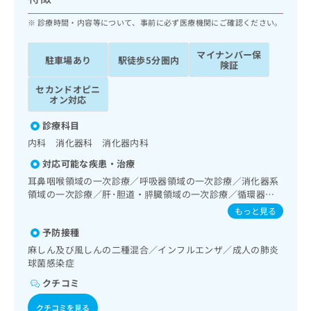
ッ
は
ク
診療時間・内容等について、事前に必ず医療機関にご確認ください。
こ
ナ
ち
ビ
ら
マイナンバー保
駐車場あり
駅徒歩5分圏内
に
険証
関
広
セカンドオピニ
す
広
告
オン対応
る
告
代
お
出
診療科目
理
問
稿
内科 消化器科 消化器内科
店
い
の
合
の
お
対応可能な疾患・治療
わ
方
問
耳鼻咽喉領域の一次診療／呼吸器領域の一次診療／消化器系
せ
い
は
領域の一次診療／肝･胆道・膵臓領域の一次診療／循環器系
は
合
こ
領域の一次診療／腎･泌尿器系領域の一次診療／更年期障害
もっと見る
こ
わ
治療／内分泌･代謝･栄養領域の一次診療／筋・骨格系及び外
ち
ち
せ
予防接種
傷領域の一次診療／口唇、舌若しくは口腔粘膜の炎症、外傷
ら
ら
は
又は腫瘍の治療／漢方薬の処方
麻しん及び風しんの二種混合／インフルエンザ／成人の肺炎
こ
球菌感染症
こち
ち
広
らは
クチコミ
広
ら
告
マイ
告
出
ナビ
クチコミを見る