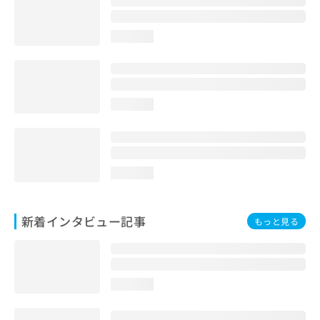
loading...
loading...
loading...
新着インタビュー記事
もっと見る
loading...