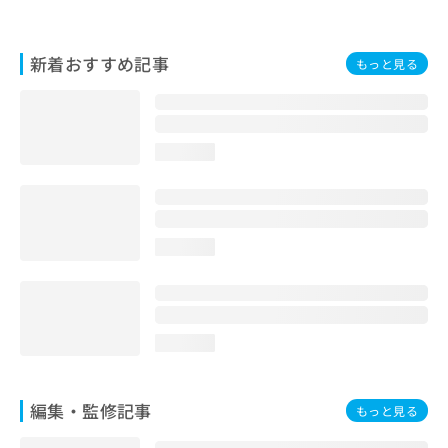
お
問
い
新着おすすめ記事
もっと見る
合
わ
せ
は
こ
loading...
ち
ら
loading...
loading...
編集・監修記事
もっと見る