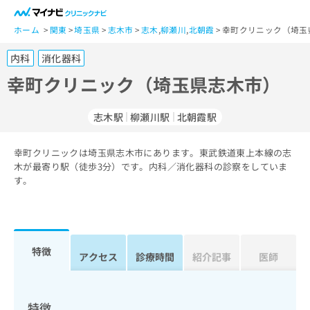
一
般
ホーム
関東
埼玉県
志木市
志木
,
柳瀬川
,
北朝霞
幸町クリニック（埼玉
ユ
内科
消化器科
ー
ザ
幸町クリニック（埼玉県志木市）
ー
の
志木駅
柳瀬川駅
北朝霞駅
方
は
こ
幸町クリニックは埼玉県志木市にあります。東武鉄道東上本線の志
木が最寄り駅（徒歩3分）です。内科／消化器科の診察をしていま
ち
す。
ら
医
マ
療
イ
関
ナ
特徴
アクセス
診療時間
紹介記事
医師
係
ビ
者
ク
の
リ
方
ニ
特徴