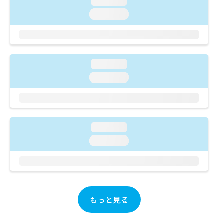
loading...
ご了
ら
み
承く
loading...
は
ださ
こ
無
い。
ち
料
ら
情
報
loading...
拡
掲
充
載
loading...
の
情
お
報
申
の
し
修
込
正
loading...
み
は
loading...
は
こ
こ
ち
ち
ら
ら
そ
の
もっと見る
他
の