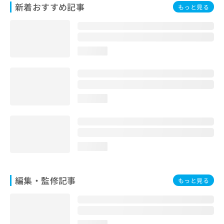
新着おすすめ記事
お
もっと見る
問
い
合
わ
loading...
せ
は
こ
ち
ら
loading...
loading...
編集・監修記事
もっと見る