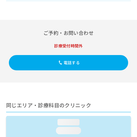
出
稿
クリ
資
稿
ニッ
の
料
クナ
の
お
の
ビサ
お
問
ご
イト
問
い
請
への
ご予約・お問い合わせ
い
合
お問
求
合
合せ
わ
は
フォ
わ
せ
診療受付時間外
こ
ーム
せ
は
ち
とな
は
こ
ら
りま
電話する
こ
ち
す。
ち
ら
クリ
無
ら
ニッ
料
クの
資
情
予
料
報
約・
の
症状
拡
のご
ご
充
同じエリア・診療科目のクリニック
相談
請
の
など
求
お
はで
は
申
loading...
きま
こ
せん
し
loading...
ので
ち
込