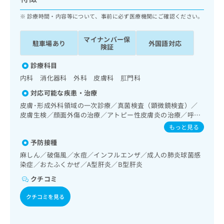
ッ
は
ク
診療時間・内容等について、事前に必ず医療機関にご確認ください。
こ
ナ
ち
ビ
ら
マイナンバー保
駐車場あり
外国語対応
に
険証
関
広
す
診療科目
広
告
る
告
内科 消化器科 外科 皮膚科 肛門科
代
お
出
対応可能な疾患・治療
理
問
稿
店
い
皮膚･形成外科領域の一次診療／真菌検査（顕微鏡検査）／
の
皮膚生検／顔面外傷の治療／アトピー性皮膚炎の治療／呼吸
合
の
お
器領域の一次診療／消化器系領域の一次診療／上部消化管内
わ
方
問
もっと見る
視鏡検査／上部消化管内視鏡的切除術／循環器系領域の一次
せ
い
は
予防接種
診療／内分泌･代謝･栄養領域の一次診療／画像診断管理（専
は
合
こ
ら画像診断を担当する医師による読影）／病理診断（専ら病
麻しん／破傷風／水痘／インフルエンザ／成人の肺炎球菌感
こ
わ
ち
理診断を担当する医師による診断）／漢方薬の処方
染症／おたふくかぜ／A型肝炎／B型肝炎
ち
せ
ら
ら
は
クチコミ
こ
こち
ち
クチコミを見る
広
らは
広
ら
告
マイ
告
出
ナビ