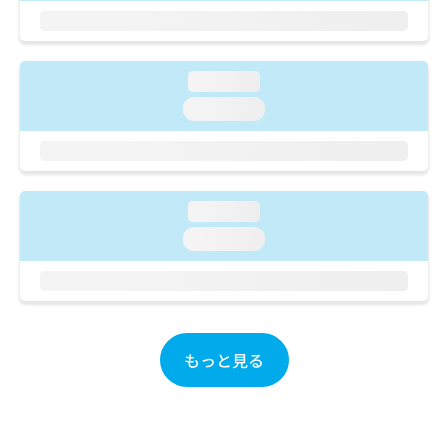
ご了
ら
み
承く
は
ださ
こ
無
い。
ち
料
loading...
ら
情
loading...
報
拡
掲
充
載
の
情
お
報
loading...
申
の
し
修
loading...
込
正
み
は
は
こ
こ
ち
ち
ら
ら
もっと見る
そ
の
他
の