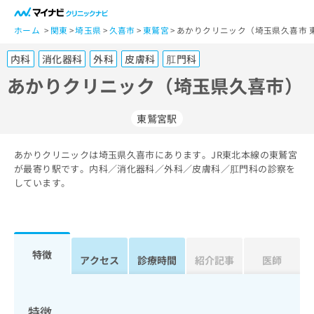
一
般
ホーム
関東
埼玉県
久喜市
東鷲宮
あかりクリニック（埼玉県久喜市 
ユ
内科
消化器科
外科
皮膚科
肛門科
ー
ザ
あかりクリニック（埼玉県久喜市）
ー
の
東鷲宮駅
方
は
こ
あかりクリニックは埼玉県久喜市にあります。JR東北本線の東鷲宮
が最寄り駅です。内科／消化器科／外科／皮膚科／肛門科の診察を
ち
しています。
ら
医
マ
療
イ
関
ナ
特徴
アクセス
診療時間
紹介記事
医師
係
ビ
者
ク
の
リ
方
ニ
特徴