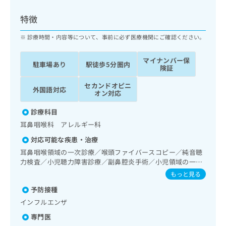
ッ
は
ク
こ
特徴
ナ
ち
ビ
診療時間・内容等について、事前に必ず医療機関にご確認ください。
ら
に
関
マイナンバー保
広
駐車場あり
駅徒歩5分圏内
す
広
険証
告
る
告
代
セカンドオピニ
お
出
外国語対応
オン対応
理
問
稿
店
い
の
診療科目
合
の
お
耳鼻咽喉科 アレルギー科
わ
方
問
せ
い
は
対応可能な疾患・治療
は
合
こ
耳鼻咽喉領域の一次診療／喉頭ファイバースコピー／純音聴
こ
わ
ち
力検査／小児聴力障害診療／副鼻腔炎手術／小児領域の一次
ち
せ
診療／小児アレルギー疾患
ら
もっと見る
ら
は
こ
予防接種
こち
ち
広
インフルエンザ
らは
広
ら
告
マイ
専門医
告
出
ナビ