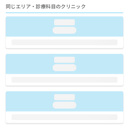
ご了
ら
み
同じエリア・診療科目のクリニック
承く
は
ださ
こ
無
い。
ち
料
loading...
ら
情
loading...
報
拡
掲
充
載
の
情
お
報
loading...
申
の
し
loading...
修
込
正
み
は
は
こ
こ
ち
ち
ら
loading...
ら
loading...
そ
の
他
の