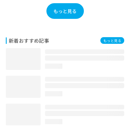
お
問
もっと見る
い
合
わ
せ
は
新着おすすめ記事
もっと見る
こ
ち
ら
loading...
loading...
loading...