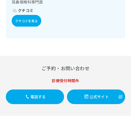
出
耳鼻咽喉科専門医
稿
クリ
資
稿
ニッ
の
料
クチコミ
クナ
の
お
の
ビサ
お
問
ご
クチコミを見る
イト
問
い
請
への
い
合
お問
求
合
合せ
わ
は
フォ
わ
せ
こ
ーム
せ
は
ち
とな
は
こ
ら
りま
こ
ち
す。
ち
ら
クリ
ご予約・お問い合わせ
無
ら
ニッ
料
クの
資
診療受付時間外
情
予
料
報
約・
の
症状
拡
電話する
公式サイト
のご
ご
充
相談
請
の
など
求
お
はで
は
申
きま
こ
せん
し
ので
ち
込