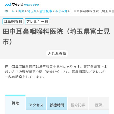
一
般
ホーム
関東
埼玉県
富士見市
ふじみ野
田中耳鼻咽喉科医院（埼玉県富
ユ
耳鼻咽喉科
アレルギー科
ー
ザ
田中耳鼻咽喉科医院（埼玉県富士見
ー
市）
の
方
は
ふじみ野駅
こ
ち
田中耳鼻咽喉科医院は埼玉県富士見市にあります。東武鉄道東上本
ら
線のふじみ野が最寄り駅（徒歩1分）です。耳鼻咽喉科／アレルギ
ー科の診察をしています。
医
マ
療
イ
関
ナ
係
ビ
者
ク
特徴
アクセス
診療時間
紹介記事
医師
の
リ
方
ニ