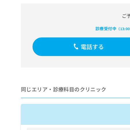
せ
こち
ち
らは
は
マイ
こ
ら
ご
ナビ
ち
クリ
ら
ニッ
診療受付中
（13:0
クナ
広
ビサ
広
資
イト
告
告
電話する
への
料
出
出
お問
の
稿
合せ
稿
ご
の
フォ
の
請
お
ーム
お
求
問
とな
問
りま
は
い
い
す。
こ
合
合
クリ
ち
わ
同じエリア・診療科目のクリニック
ニッ
わ
ら
せ
クの
せ
は
予
は
約・
こ
こ
無
症状
ち
ち
のご
料
ら
相談
ら
情
など
報
はで