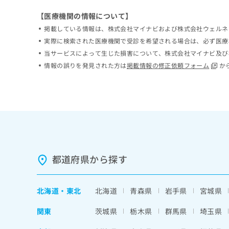
ち
み
【医療機関の情報について】
ら
は
掲載している情報は、株式会社マイナビおよび株式会社ウェルネ
こ
ち
実際に検索された医療機関で受診を希望される場合は、必ず医療
そ
ら
当サービスによって生じた損害について、株式会社マイナビ及び
の
情報の誤りを発見された方は
掲載情報の修正依頼フォーム
か
他
の
お
問
い
合
わ
せ
は
都道府県から探す
こ
ち
ら
北海道
・
東北
北海道
青森県
岩手県
宮城県
関東
茨城県
栃木県
群馬県
埼玉県