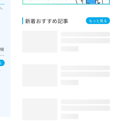
い。
新着おすすめ記事
もっと見る
症候
loading...
域の
分
る
糖
／
loading...
loading...