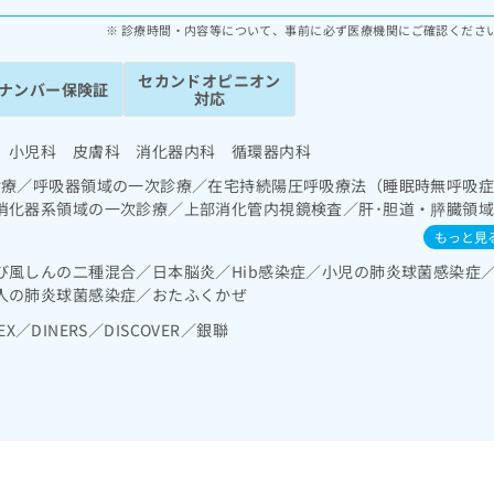
診療時間・内容等について、事前に必ず医療機関にご確認くださ
セカンドオピニオン
ナンバー保険証
対応
 小児科 皮膚科 消化器内科 循環器内科
診療／呼吸器領域の一次診療／在宅持続陽圧呼吸療法（睡眠時無呼吸
消化器系領域の一次診療／上部消化管内視鏡検査／肝･胆道・膵臓領
一次診療／ホルター型心電図検査／腎･泌尿器系領域の一次診療／内
もっと見
診療／インスリン療法／糖尿病患者教育（食事療法、運動療法、自己血
び風しんの二種混合／日本脳炎／Hib感染症／小児の肺炎球菌感染症
症に対する継続的な管理及び指導／血液・免疫系領域の一次診療
人の肺炎球菌感染症／おたふくかぜ
EX／DINERS／DISCOVER／銀聯