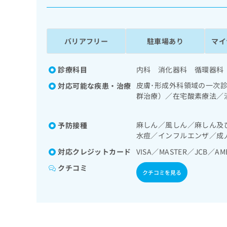
係
ク
者
リ
の
ニ
ッ
方
バリアフリー
駐車場あり
マイ
ク
は
ナ
こ
ビ
診療科目
内科 消化器科 循環器科
ち
に
皮膚･形成外科領域の一次
対応可能な疾患・治療
関
ら
群治療）／在宅酸素療法／
す
一次診療／循環器系領域の
る
泌･代謝･栄養領域の一次
お
広
麻しん／風しん／麻しん及
予防接種
測定）／糖尿病による合併
広
問
水痘／インフルエンザ／成
告
告
い
出
代
合
対応クレジットカード
VISA／MASTER／JCB／AM
稿
わ
理
クチコミ
の
せ
クチコミを見る
店
お
は
の
問
こ
い
方
ち
合
ら
は
わ
こ