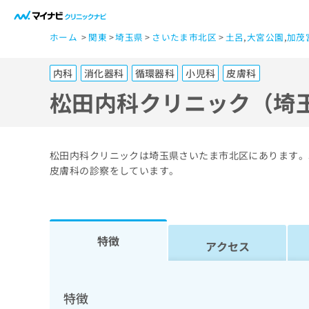
一
ホーム
関東
埼玉県
さいたま市北区
土呂
,
大宮公園
,
加茂
般
ユ
内科
消化器科
循環器科
小児科
皮膚科
ー
ザ
松田内科クリニック（埼
ー
の
方
松田内科クリニックは埼玉県さいたま市北区にあります。
は
皮膚科の診察をしています。
こ
ち
ら
特徴
アクセス
医
マ
療
イ
ナ
関
特徴
ビ