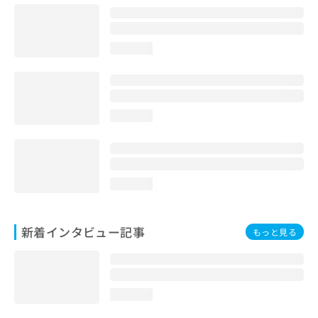
loading...
loading...
loading...
新着インタビュー記事
もっと見る
loading...