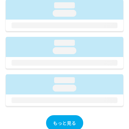
ご了
ら
み
loading...
承く
は
ださ
loading...
こ
無
い。
ち
料
ら
情
報
拡
掲
loading...
充
載
の
情
loading...
お
報
申
の
し
修
込
正
み
は
loading...
は
こ
loading...
こ
ち
ち
ら
ら
そ
の
他
もっと見る
の