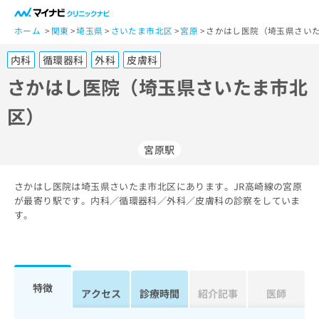
一
般
ホーム
関東
埼玉県
さいたま市北区
宮原
さかはし医院（埼玉県さいた
ユ
内科
循環器科
外科
皮膚科
ー
ザ
さかはし医院（埼玉県さいたま市北
ー
区）
の
方
は
宮原駅
こ
ち
さかはし医院は埼玉県さいたま市北区にあります。JR高崎線の宮原
ら
が最寄り駅です。内科／循環器科／外科／皮膚科の診察をしていま
す。
医
マ
療
イ
関
ナ
係
ビ
者
ク
特徴
アクセス
診療時間
紹介記事
医師
の
リ
方
ニ