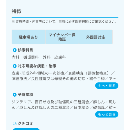
ッ
は
ク
こ
特徴
ナ
ち
ビ
診療時間・内容等について、事前に必ず医療機関にご確認ください。
ら
に
関
マイナンバー保
広
駐車場あり
外国語対応
す
広
険証
告
る
告
代
お
診療科目
出
理
問
稿
内科 循環器科 外科 皮膚科
店
い
の
対応可能な疾患・治療
合
の
お
わ
皮膚･形成外科領域の一次診療／真菌検査（顕微鏡検査）／
方
問
せ
凍結療法／良性腫瘍又は母斑その他の切除・縫合手術／アト
い
は
ピー性皮膚炎の治療／禁煙指導（ニコチン依存症管理）／呼
は
合
もっと見る
こ
吸器領域の一次診療／在宅持続陽圧呼吸療法（睡眠時無呼吸
こ
わ
ち
予防接種
症候群治療）／在宅酸素療法／消化器系領域の一次診療／循
ち
せ
ら
環器系領域の一次診療／ホルター型心電図検査／ペースメー
ら
ジフテリア、百日せき及び破傷風の三種混合／麻しん／風し
は
カー管理／腎･泌尿器系領域の一次診療／内分泌･代謝･栄養
ん／麻しん及び風しんの二種混合／日本脳炎／破傷風／結核
こ
領域の一次診療／内分泌機能検査／インスリン療法／糖尿病
こち
／Hib感染症／小児の肺炎球菌感染症／ヒトパピローマウイ
ち
もっと見る
広
患者教育（食事療法、運動療法、自己血糖測定）／糖尿病に
らは
ルス感染症／水痘／インフルエンザ／成人の肺炎球菌感染症
広
ら
告
マイ
よる合併症に対する継続的な管理及び指導／小児領域の一次
クチコミ
／おたふくかぜ／A型肝炎／B型肝炎／ロタウイルス感染症
告
出
ナビ
診療／小児循環器疾患／漢方薬の処方