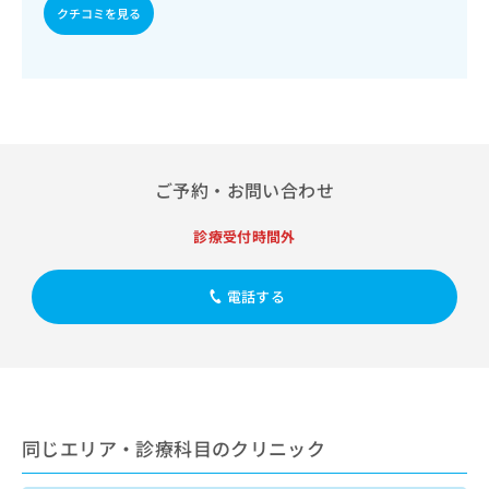
出
稿
クリ
資
クチコミを見る
稿
ニッ
の
料
クナ
の
お
の
ビサ
お
問
ご
イト
問
い
請
への
い
合
お問
求
合
合せ
わ
は
フォ
わ
せ
こ
ーム
せ
は
ち
ご予約・お問い合わせ
とな
は
こ
ら
りま
こ
ち
す。
診療受付時間外
ち
ら
クリ
無
ら
ニッ
料
クの
電話する
資
情
予
料
報
約・
の
症状
拡
のご
ご
充
相談
請
の
など
求
お
はで
は
申
きま
同じエリア・診療科目のクリニック
こ
せん
し
ので
ち
込