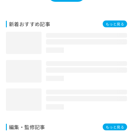
お
問
い
合
新着おすすめ記事
もっと見る
わ
せ
は
こ
loading...
ち
ら
loading...
loading...
編集・監修記事
もっと見る