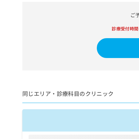
せ
こち
ち
らは
は
マイ
こ
ご
ら
ナビ
ち
クリ
ら
ニッ
診療受付時間
クナ
広
ビサ
広
資
イト
告
告
への
料
出
出
お問
の
稿
合せ
稿
ご
の
フォ
の
請
お
ーム
お
求
問
とな
問
りま
は
い
い
す。
こ
合
合
クリ
同じエリア・診療科目のクリニック
ち
わ
ニッ
わ
ら
せ
クの
せ
は
予
は
約・
こ
こ
無
症状
ち
ち
のご
料
ら
相談
ら
情
など
報
はで