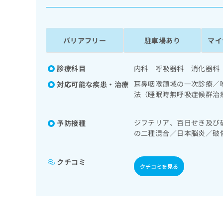
係
ク
者
リ
の
ニ
ッ
方
バリアフリー
駐車場あり
マイ
ク
は
ナ
こ
ビ
診療科目
内科 呼吸器科 消化器科
ち
に
耳鼻咽喉領域の一次診療／
対応可能な疾患・治療
関
ら
法（睡眠時無呼吸症候群治
す
次診療／循環器系領域の一
る
代謝･栄養領域の一次診療
お
広
ジフテリア、百日せき及び
予防接種
定）／小児領域の一次診療
広
問
の二種混合／日本脳炎／破
告
告
い
ルス感染症／水痘／インフ
出
代
合
ルス感染症
稿
わ
理
クチコミ
の
せ
クチコミを見る
店
お
は
の
問
こ
い
方
ち
合
ら
は
わ
こ