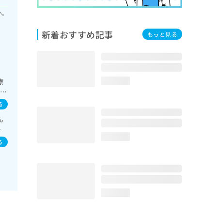
い。
新着おすすめ記事
もっと見る
療
loading...
の一
･
る
測
ん
イ
loading...
イ
る
loading...