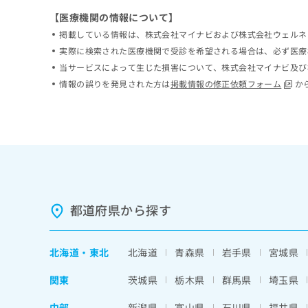
ち
み
【医療機関の情報について】
ら
は
掲載している情報は、株式会社マイナビおよび株式会社ウェルネ
こ
実際に検索された医療機関で受診を希望される場合は、必ず医療
ち
そ
ら
当サービスによって生じた損害について、株式会社マイナビ及び
の
情報の誤りを発見された方は
掲載情報の修正依頼フォーム
か
他
の
お
問
い
合
わ
せ
は
都道府県から探す
こ
ち
ら
北海道
・
東北
北海道
青森県
岩手県
宮城県
関東
茨城県
栃木県
群馬県
埼玉県
中部
新潟県
富山県
石川県
福井県