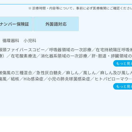
診療時間・内容等について、事前に必ず医療機関にご確認くださ
ナンバー保険証
外国語対応
 循環器科 小児科
喉頭ファイバースコピー／呼吸器領域の一次診療／在宅持続陽圧呼吸
療）／在宅酸素療法／消化器系領域の一次診療／肝･胆道・膵臓領域
次診療／ホルター型心電図検査／腎･泌尿器系領域の一次診療／内分泌
もっと見
／インスリン療法／糖尿病患者教育（食事療法、運動療法、自己血糖
破傷風の三種混合／急性灰白髄炎／麻しん／風しん／麻しん及び風し
／小児呼吸器疾患／小児アレルギー疾患／漢方薬の処方
傷風／結核／Hib感染症／小児の肺炎球菌感染症／ヒトパピローマウ
ルエンザ／成人の肺炎球菌感染症／おたふくかぜ／B型肝炎／ロタウ
もっと見