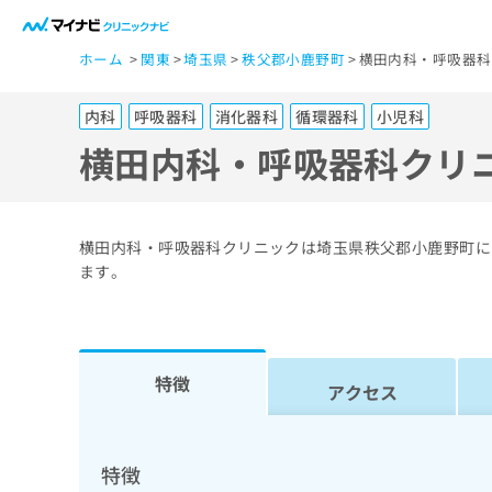
一
ホーム
関東
埼玉県
秩父郡小鹿野町
横田内科・呼吸器科
般
ユ
内科
呼吸器科
消化器科
循環器科
小児科
ー
ザ
横田内科・呼吸器科クリ
ー
の
方
横田内科・呼吸器科クリニックは埼玉県秩父郡小鹿野町に
は
ます。
こ
ち
ら
特徴
アクセス
医
マ
療
イ
ナ
関
特徴
ビ