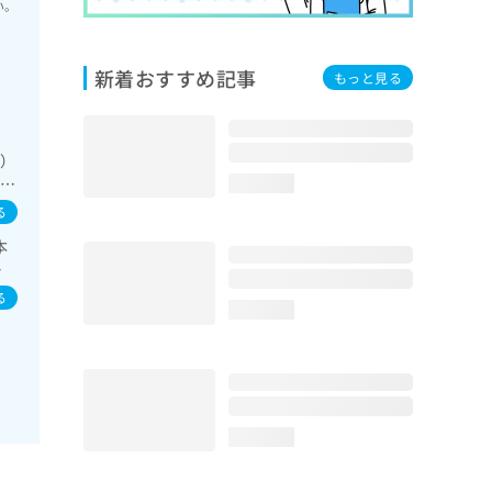
い。
新着おすすめ記事
もっと見る
Ａ）
膀胱
loading...
る
本
痘
染
る
loading...
loading...