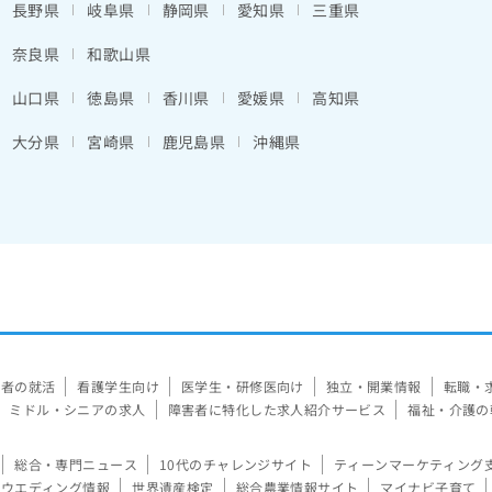
長野県
岐阜県
静岡県
愛知県
三重県
奈良県
和歌山県
山口県
徳島県
香川県
愛媛県
高知県
大分県
宮崎県
鹿児島県
沖縄県
験者の就活
看護学生向け
医学生・研修医向け
独立・開業情報
転職・
ミドル・シニアの求人
障害者に特化した求人紹介サービス
福祉・介護の
総合・専門ニュース
10代のチャレンジサイト
ティーンマーケティング
ウエディング情報
世界遺産検定
総合農業情報サイト
マイナビ子育て