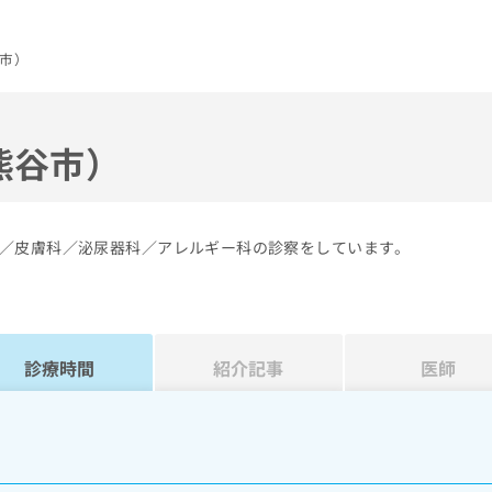
市）
熊谷市）
／皮膚科／泌尿器科／アレルギー科の診察をしています。
診療時間
紹介記事
医師