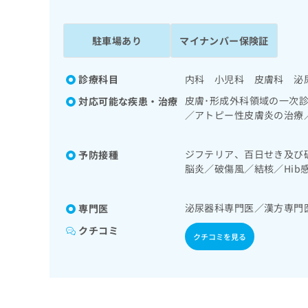
係
ク
者
リ
の
ニ
駐車場あり
マイナンバー保険証
ッ
方
ク
は
ナ
診療科目
内科 小児科 皮膚科 泌
こ
ビ
皮膚･形成外科領域の一次
対応可能な疾患・治療
ち
に
／アトピー性皮膚炎の治療
関
ら
鏡検査／尿失禁の治療／小
す
る
ジフテリア、百日せき及び
予防接種
お
広
脳炎／破傷風／結核／Hi
広
問
／インフルエンザ／成人の
告
告
い
症
出
代
合
泌尿器科専門医／漢方専門
専門医
稿
わ
理
の
せ
クチコミ
店
クチコミを見る
お
は
の
問
こ
い
方
ち
合
ら
は
わ
こ