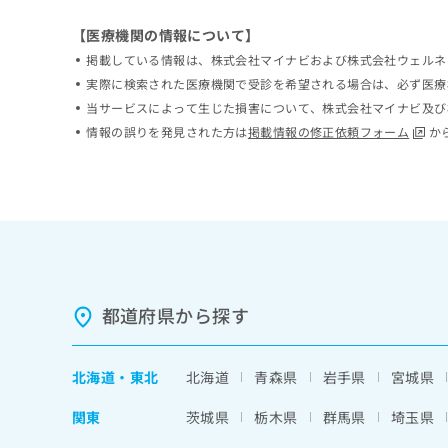
ち
み
【医療機関の情報について】
ら
は
こ
掲載している情報は、株式会社マイナビおよび株式会社ウェルネ
ち
実際に検索された医療機関で受診を希望される場合は、必ず医療
そ
ら
当サービスによって生じた損害について、株式会社マイナビ及び
の
他
情報の誤りを発見された方は
掲載情報の修正依頼フォーム
か
の
お
問
い
合
わ
せ
は
都道府県から探す
こ
ち
ら
北海道
・
東北
北海道
青森県
岩手県
宮城県
関東
茨城県
栃木県
群馬県
埼玉県