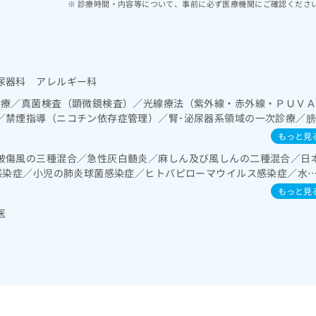
診療時間・内容等について、事前に必ず医療機関にご確認くださ
尿器科 アレルギー科
診療／真菌検査（顕微鏡検査）／光線療法（紫外線・赤外線・ＰＵＶ
／禁煙指導（ニコチン依存症管理）／腎･泌尿器系領域の一次診療／
児領域の一次診療／小児アレルギー疾患／夜尿症の治療
もっと見
破傷風の三種混合／急性灰白髄炎／麻しん及び風しんの二種混合／日
b感染症／小児の肺炎球菌感染症／ヒトパピローマウイルス感染症／水
肺炎球菌感染症／おたふくかぜ／A型肝炎／B型肝炎／ロタウイルス感
もっと見
医