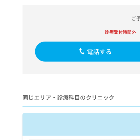
せ
こち
ち
らは
は
マイ
こ
ら
ナビ
ご
ち
クリ
ら
ニッ
診療受付時間外
クナ
広
ビサ
広
資
イト
告
告
への
電話する
料
出
出
お問
の
稿
合せ
稿
ご
の
フォ
の
請
お
ーム
お
求
問
とな
問
りま
は
い
い
す。
こ
合
合
クリ
ち
わ
同じエリア・診療科目のクリニック
ニッ
わ
ら
せ
クの
せ
は
予
は
約・
こ
こ
無
症状
ち
ち
のご
料
ら
相談
ら
情
など
報
はで