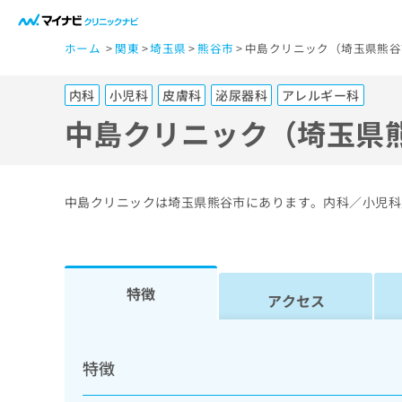
一
ホーム
関東
埼玉県
熊谷市
中島クリニック（埼玉県熊谷
般
ユ
内科
小児科
皮膚科
泌尿器科
アレルギー科
ー
ザ
中島クリニック（埼玉県
ー
の
方
中島クリニックは埼玉県熊谷市にあります。内科／小児科
は
こ
ち
ら
特徴
アクセス
医
マ
療
イ
特徴
ナ
関
ビ