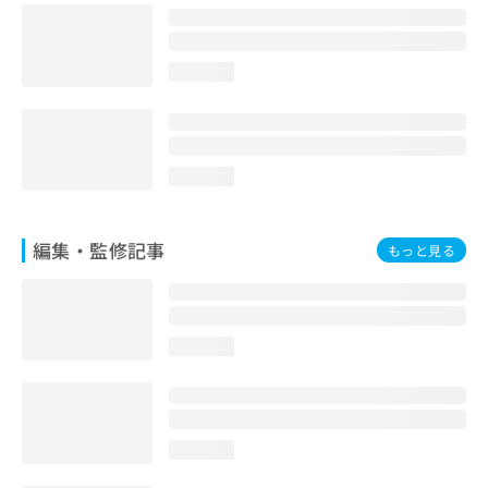
お
問
い
loading...
合
わ
せ
は
こ
loading...
ち
ら
編集・監修記事
もっと見る
loading...
loading...