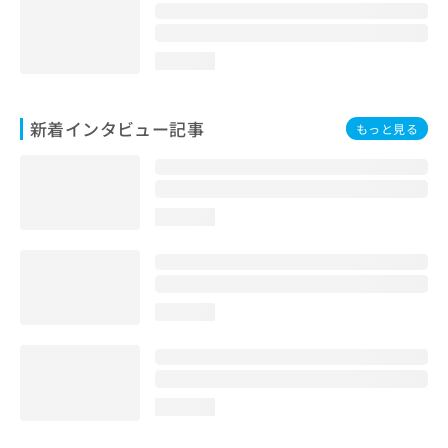
loading...
新着インタビュー記事
もっと見る
loading...
loading...
loading...