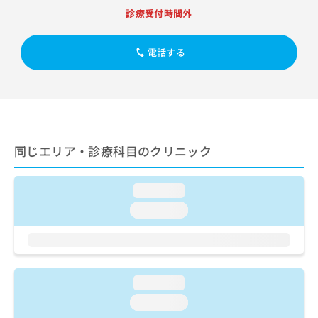
出
稿
クリ
資
診療受付時間外
稿
ニッ
の
料
クナ
の
お
の
ビサ
お
問
ご
電話する
イト
問
い
請
への
い
合
お問
求
合
合せ
わ
は
フォ
わ
せ
こ
ーム
せ
は
ち
とな
は
こ
ら
りま
こ
ち
同じエリア・診療科目のクリニック
す。
ち
ら
クリ
無
ら
ニッ
料
クの
loading...
資
情
予
料
loading...
報
約・
の
症状
拡
のご
ご
充
相談
請
の
など
求
お
はで
は
申
loading...
きま
こ
せん
し
loading...
ので
ち
込