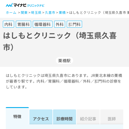
一
般
ホーム
関東
埼玉県
久喜市
栗橋
はしもとクリニック（埼玉県久喜市 
ユ
内科
胃腸科
循環器科
外科
肛門科
ー
ザ
はしもとクリニック（埼玉県久喜
ー
市）
の
方
は
栗橋駅
こ
ち
はしもとクリニックは埼玉県久喜市にあります。JR東北本線の栗橋
ら
が最寄り駅です。内科／胃腸科／循環器科／外科／肛門科の診察を
しています。
医
マ
療
イ
関
ナ
係
ビ
者
ク
特徴
アクセス
診療時間
紹介記事
医師
の
リ
方
ニ