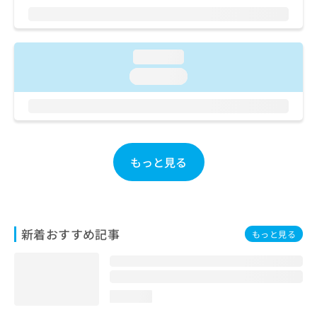
ご了
ら
み
承く
は
ださ
こ
無
い。
ち
料
loading...
ら
情
loading...
報
拡
掲
充
載
の
情
お
報
申
の
もっと見る
し
修
込
正
み
は
は
こ
こ
ち
新着おすすめ記事
もっと見る
ち
ら
ら
そ
の
loading...
他
の