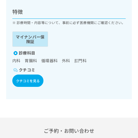
ッ
は
ク
こ
特徴
ナ
ち
ビ
診療時間・内容等について、事前に必ず医療機関にご確認ください。
ら
に
関
マイナンバー保
広
す
広
険証
告
る
告
代
お
診療科目
出
理
問
稿
内科 胃腸科 循環器科 外科 肛門科
店
い
の
クチコミ
合
の
お
わ
方
問
クチコミを見る
せ
い
は
は
合
こ
こ
わ
ち
ち
せ
ら
ら
は
こ
こち
ち
広
らは
広
ら
告
ご予約・お問い合わせ
マイ
告
出
ナビ