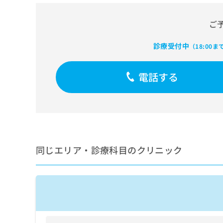
せ
こち
ち
らは
は
マイ
こ
ご
ら
ナビ
ち
クリ
ら
ニッ
診療受付中
（18:00ま
クナ
広
ビサ
広
資
イト
告
電話する
告
への
料
出
出
お問
の
稿
合せ
稿
ご
の
フォ
の
請
お
ーム
お
求
問
とな
問
りま
は
い
い
す。
こ
合
合
クリ
同じエリア・診療科目のクリニック
ち
わ
ニッ
わ
ら
せ
クの
せ
は
予
は
約・
こ
こ
無
症状
ち
ち
のご
料
ら
相談
ら
情
など
報
はで