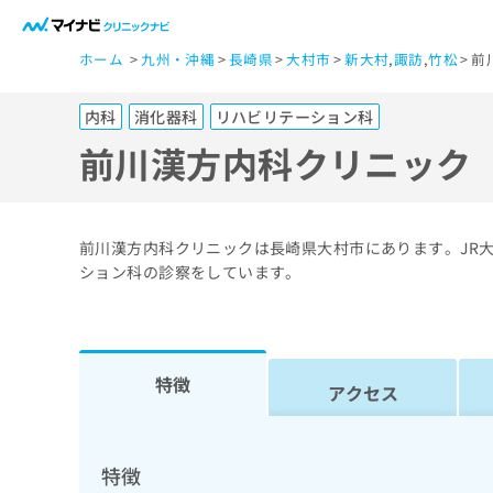
一
ホーム
九州・沖縄
長崎県
大村市
新大村
,
諏訪
,
竹松
前
般
ユ
内科
消化器科
リハビリテーション科
ー
ザ
前川漢方内科クリニック
ー
の
方
前川漢方内科クリニックは長崎県大村市にあります。JR
は
ション科の診察をしています。
こ
ち
ら
特徴
アクセス
医
マ
療
イ
ナ
関
特徴
ビ