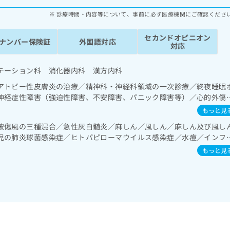
診療時間・内容等について、事前に必ず医療機関にご確認くださ
セカンドオピニオン
ナンバー保険証
外国語対応
対応
テーション科 消化器内科 漢方内科
アトピー性皮膚炎の治療／精神科・神経科領域の一次診療／終夜睡眠
神経症性障害（強迫性障害、不安障害、パニック障害等）／心的外傷
／発達障害（自閉症、学習障害等）／在宅持続陽圧呼吸療法（睡眠時無
もっと見
域の一次診療／肝･胆道・膵臓領域の一次診療／循環器系領域の一次
破傷風の三種混合／急性灰白髄炎／麻しん／風しん／麻しん及び風し
更年期障害治療／乳腺領域の一次診療／内分泌･代謝･栄養領域の一次
児の肺炎球菌感染症／ヒトパピローマウイルス感染症／水痘／インフ
次診療／筋・骨格系及び外傷領域の一次診療／小児領域の一次診療／
染症／おたふくかぜ／B型肝炎
の治療／漢方薬の処方／鍼灸治療
もっと見