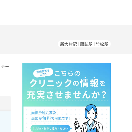
新大村駅
諏訪駅
竹松駅
リテー