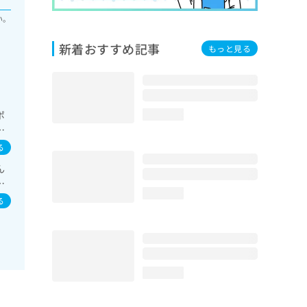
い。
新着おすすめ記事
もっと見る
ポ
loading...
後
呼吸
る
診療
ん
診
ル
小
loading...
る
loading...