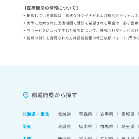
ち
み
【医療機関の情報について】
ら
は
掲載している情報は、株式会社マイナビおよび株式会社ウェルネ
こ
実際に検索された医療機関で受診を希望される場合は、必ず医療
ち
そ
ら
当サービスによって生じた損害について、株式会社マイナビ及び
の
情報の誤りを発見された方は
掲載情報の修正依頼フォーム
か
他
の
お
問
い
合
わ
せ
は
都道府県から探す
こ
ち
ら
北海道
・
東北
北海道
青森県
岩手県
宮城県
関東
茨城県
栃木県
群馬県
埼玉県
中部
新潟県
富山県
石川県
福井県