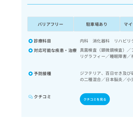
係
ク
者
リ
の
ニ
ッ
方
バリアフリー
駐車場あり
マイ
ク
は
ナ
こ
ビ
診療科目
内科 消化器科 リハビリ
ち
に
真菌検査（顕微鏡検査）／
対応可能な疾患・治療
関
ら
リグラフィー／睡眠障害／
す
ストレス障害（PTSD）
る
症候群治療）／消化器系領
お
広
ジフテリア、百日せき及び
予防接種
／ホルター型心電図検査／
広
問
の二種混合／日本脳炎／小
告
告
療／血液・免疫系領域の一
い
エンザ／成人の肺炎球菌感
出
児アレルギー疾患／夜尿症
代
合
稿
わ
理
クチコミ
の
せ
クチコミを見る
店
お
は
の
問
こ
い
方
ち
合
ら
は
わ
こ