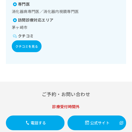
出
稿
クリ
資
専門医
稿
ニッ
の
料
消化器病専門医／消化器内視鏡専門医
クナ
の
お
の
ビサ
お
訪問診療対応エリア
問
ご
イト
問
い
請
茅ヶ崎市
への
い
合
お問
求
クチコミ
合
合せ
わ
は
フォ
わ
せ
こ
クチコミを見る
ーム
せ
は
ち
とな
は
こ
ら
りま
こ
ち
す。
ち
ら
クリ
無
ら
ニッ
料
クの
資
情
予
料
報
約・
の
症状
ご予約・お問い合わせ
拡
のご
ご
充
相談
請
の
診療受付時間外
など
求
お
はで
は
申
きま
こ
せん
電話する
公式サイト
し
ので
ち
込