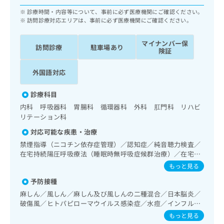
ッ
は
診療時間・内容等について、事前に必ず医療機関にご確認ください。
ク
こ
訪問診療対応エリアは、事前に必ず医療機関にご確認ください。
ナ
ち
ビ
ら
マイナンバー保
に
訪問診療
駐車場あり
険証
関
広
す
広
告
外国語対応
る
告
代
お
出
理
診療科目
問
稿
店
い
の
内科 呼吸器科 胃腸科 循環器科 外科 肛門科 リハビ
合
の
お
リテーション科
わ
方
問
対応可能な疾患・治療
せ
い
は
禁煙指導（ニコチン依存症管理）／認知症／純音聴力検査／
は
合
こ
在宅持続陽圧呼吸療法（睡眠時無呼吸症候群治療）／在宅酸
こ
わ
ち
素療法／消化器系領域の一次診療／上部消化管内視鏡検査／
ち
もっと見る
せ
ら
下部消化管内視鏡検査／人工肛門の管理／ホルター型心電図
ら
は
予防接種
検査／尿失禁の治療／インスリン療法／医療用麻薬によるが
こ
ん疼痛治療／がんに伴う精神症状のケア／漢方薬の処方／在
麻しん／風しん／麻しん及び風しんの二種混合／日本脳炎／
こち
ち
広
宅における看取り
らは
破傷風／ヒトパピローマウイルス感染症／水痘／インフルエ
広
ら
告
マイ
ンザ／成人の肺炎球菌感染症／おたふくかぜ／A型肝炎／B型
もっと見る
告
出
ナビ
肝炎／狂犬病