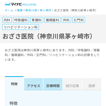
一
般
ホーム
関東
神奈川県
茅ヶ崎市
おざさ医院（神奈川県茅ヶ崎市）
ユ
内科
呼吸器科
胃腸科
循環器科
外科
肛門科
ー
ザ
リハビリテーション科
ー
おざさ医院（神奈川県茅ヶ崎市）
の
方
は
おざさ医院は神奈川県茅ヶ崎市にあります。内科／呼吸器科／胃腸
こ
科／循環器科／外科／肛門科／リハビリテーション科の診察をして
ち
います。
ら
医
マ
療
イ
関
特徴
ナ
アクセス
診療時間
紹介記事
医師
係
ビ
者
ク
の
リ
特徴
方
ニ