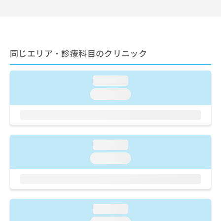
ご了
ら
み
承く
は
ださ
こ
無
い。
ち
料
ら
情
同じエリア・診療科目のクリニック
報
拡
掲
充
載
loading...
の
情
loading...
お
報
申
の
し
修
込
正
み
は
は
loading...
こ
こ
ち
loading...
ち
ら
ら
そ
の
他
loading...
の