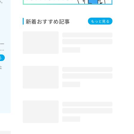
い。
新着おすすめ記事
もっと見る
の一
・膵
loading...
領域
る
に
た
loading...
loading...