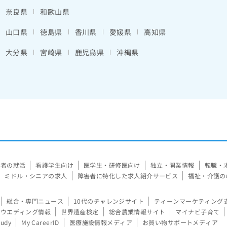
奈良県
和歌山県
山口県
徳島県
香川県
愛媛県
高知県
大分県
宮崎県
鹿児島県
沖縄県
験者の就活
看護学生向け
医学生・研修医向け
独立・開業情報
転職・
ミドル・シニアの求人
障害者に特化した求人紹介サービス
福祉・介護の
総合・専門ニュース
10代のチャレンジサイト
ティーンマーケティング
ウエディング情報
世界遺産検定
総合農業情報サイト
マイナビ子育て
tudy
My CareerID
医療施設情報メディア
お買い物サポートメディア