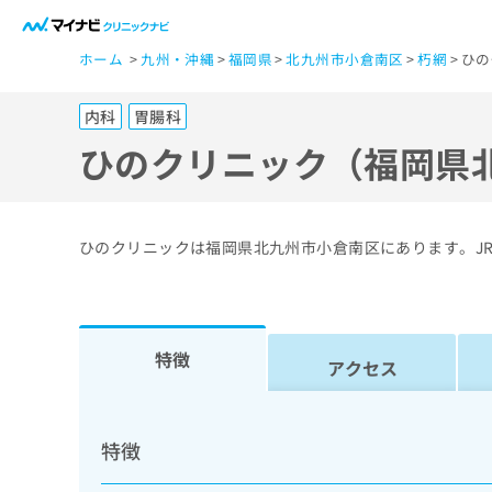
一
ホーム
九州・沖縄
福岡県
北九州市小倉南区
朽網
ひの
般
ユ
内科
胃腸科
ー
ザ
ひのクリニック（福岡県
ー
の
方
ひのクリニックは福岡県北九州市小倉南区にあります。J
は
こ
ち
ら
特徴
アクセス
医
マ
療
イ
特徴
ナ
関
ビ