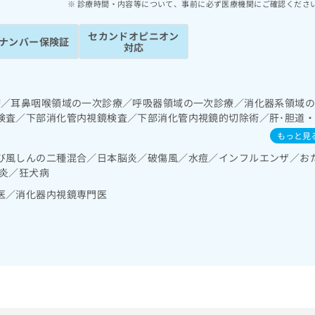
診療時間・内容等について、事前に必ず医療機関にご確認くださ
セカンドオピニオン
ナンバー保険証
対応
療／耳鼻咽喉領域の一次診療／呼吸器領域の一次診療／消化器系領域
検査／下部消化管内視鏡検査／下部消化管内視鏡的切除術／肝･胆道
系領域の一次診療／腎･泌尿器系領域の一次診療／内分泌･代謝･栄養
もっと見
法／糖尿病患者教育（食事療法、運動療法、自己血糖測定）／糖尿病
び風しんの二種混合／日本脳炎／破傷風／水痘／インフルエンザ／お
な管理及び指導／血液・免疫系領域の一次診療／漢方薬の処方
肝炎／狂犬病
医／消化器内視鏡専門医