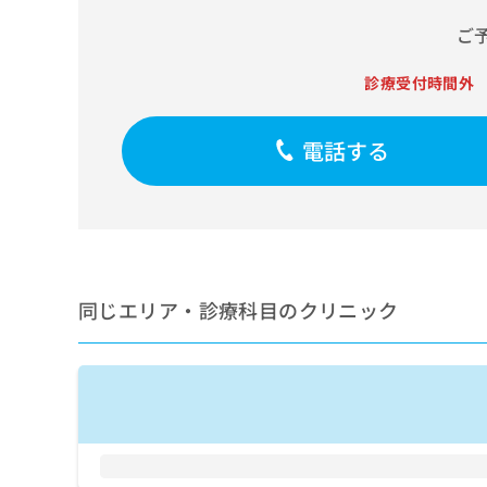
せ
こち
ち
らは
は
ご
マイ
こ
ら
ナビ
ち
クリ
診療受付時間外
ら
ニッ
クナ
広
ビサ
広
電話する
資
イト
告
告
への
料
出
出
お問
の
稿
合せ
稿
ご
の
フォ
の
請
お
ーム
お
求
問
とな
問
りま
は
い
い
す。
こ
同じエリア・診療科目のクリニック
合
合
クリ
ち
わ
ニッ
わ
ら
せ
クの
せ
は
予
は
約・
こ
こ
無
症状
ち
ち
のご
料
ら
相談
ら
情
など
報
はで