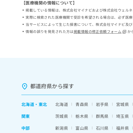
【医療機関の情報について】
ち
み
掲載している情報は、株式会社マイナビおよび株式会社ウェルネ
ら
は
こ
実際に検索された医療機関で受診を希望される場合は、必ず医療
ち
当サービスによって生じた損害について、株式会社マイナビ及び
そ
ら
情報の誤りを発見された方は
掲載情報の修正依頼フォーム
か
の
他
の
お
問
い
合
わ
せ
都道府県から探す
は
こ
ち
北海道
・
東北
北海道
青森県
岩手県
宮城県
ら
関東
茨城県
栃木県
群馬県
埼玉県
中部
新潟県
富山県
石川県
福井県