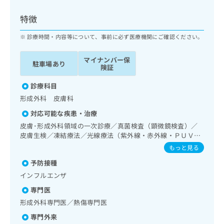
ッ
は
ク
こ
特徴
ナ
ち
ビ
診療時間・内容等について、事前に必ず医療機関にご確認ください。
ら
に
関
マイナンバー保
広
駐車場あり
す
広
険証
告
る
告
代
お
診療科目
出
理
問
稿
形成外科 皮膚科
店
い
の
対応可能な疾患・治療
合
の
お
わ
皮膚･形成外科領域の一次診療／真菌検査（顕微鏡検査）／
方
問
せ
皮膚生検／凍結療法／光線療法（紫外線・赤外線・ＰＵＶ
い
は
Ａ）／顔面外傷の治療／皮膚悪性腫瘍手術／良性腫瘍又は母
は
合
もっと見る
こ
斑その他の切除・縫合手術／アトピー性皮膚炎の治療／筋・
こ
わ
ち
予防接種
骨格系及び外傷領域の一次診療／漢方薬の処方
ち
せ
ら
ら
インフルエンザ
は
こ
専門医
こち
ち
広
形成外科専門医／熱傷専門医
らは
広
ら
告
マイ
告
専門外来
出
ナビ