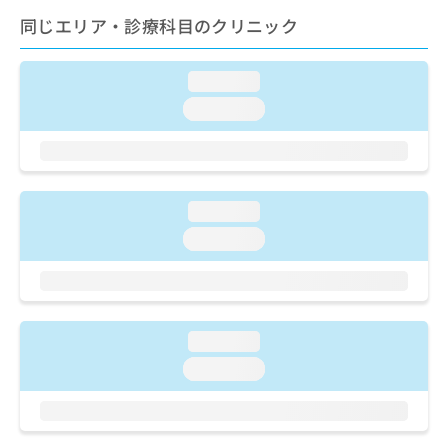
ご了
ら
み
承く
同じエリア・診療科目のクリニック
は
ださ
こ
無
い。
ち
料
loading...
ら
情
loading...
報
拡
掲
充
載
の
情
お
報
loading...
申
の
し
修
loading...
込
正
み
は
は
こ
こ
ち
ち
ら
loading...
ら
loading...
そ
の
他
の