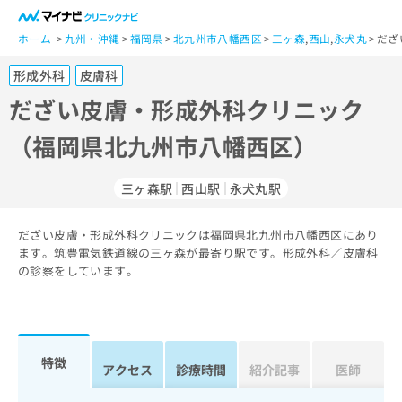
一
般
ホーム
九州・沖縄
福岡県
北九州市八幡西区
三ヶ森
,
西山
,
永犬丸
だざ
ユ
形成外科
皮膚科
ー
ザ
だざい皮膚・形成外科クリニック
ー
（福岡県北九州市八幡西区）
の
方
は
三ヶ森駅
西山駅
永犬丸駅
こ
ち
だざい皮膚・形成外科クリニックは福岡県北九州市八幡西区にあり
ら
ます。筑豊電気鉄道線の三ヶ森が最寄り駅です。形成外科／皮膚科
の診察をしています。
医
マ
療
イ
関
ナ
係
ビ
者
ク
特徴
アクセス
診療時間
紹介記事
医師
の
リ
方
ニ