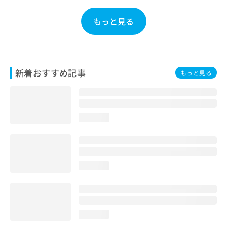
お
問
もっと見る
い
合
わ
せ
は
新着おすすめ記事
もっと見る
こ
ち
ら
loading...
loading...
loading...