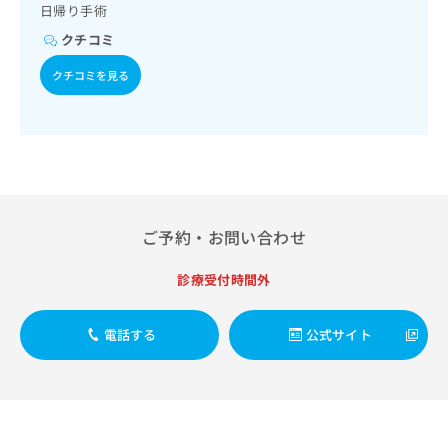
出
稿
クリ
日帰り手術
資
稿
ニッ
の
料
クチコミ
クナ
の
お
の
ビサ
お
問
ご
クチコミを見る
イト
問
い
請
への
い
合
お問
求
合
合せ
わ
は
フォ
わ
せ
こ
ーム
せ
は
ち
とな
は
こ
ら
りま
こ
ち
す。
ち
ら
クリ
ご予約・お問い合わせ
無
ら
ニッ
料
クの
資
情
診療受付時間外
予
料
報
約・
の
症状
拡
のご
ご
電話する
公式サイト
充
相談
請
の
など
求
お
はで
は
申
きま
こ
せん
し
ので
ち
込