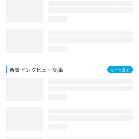
loading...
loading...
新着インタビュー記事
もっと見る
loading...
loading...