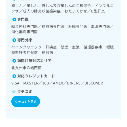
出
稿
クリ
資
／インスリン療法／糖尿病患者教育（食事療法、運動療法、
麻しん／風しん／麻しん及び風しんの二種混合／インフルエ
稿
ニッ
の
料
自己血糖測定）／糖尿病による合併症に対する継続的な管理
ンザ／成人の肺炎球菌感染症／おたふくかぜ／B型肝炎
クナ
の
お
の
及び指導／血液・免疫系領域の一次診療／神経ブロック／画
ビサ
お
専門医
問
ご
像診断管理（専ら画像診断を担当する医師による読影）／CT
イト
問
い
請
撮影
総合内科専門医／糖尿病専門医／肝臓専門医／血液専門医／
への
い
合
お問
求
消化器病専門医
合
合せ
わ
は
専門外来
フォ
わ
せ
こ
ーム
せ
ペインクリニック 肝疾患 禁煙 血液 循環器疾患 睡眠
は
ち
とな
時無呼吸症候群 糖尿病
は
こ
ら
りま
こ
ち
す。
訪問診療対応エリア
ち
ら
クリ
無
北九州市八幡西区
ら
ニッ
料
クの
対応クレジットカード
資
情
予
VISA／MASTER／JCB／AMEX／DINERS／DISCOVER
料
報
約・
の
症状
拡
クチコミ
のご
ご
充
相談
請
の
クチコミを見る
など
求
お
はで
は
申
きま
こ
せん
し
ので
ち
込