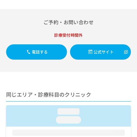
ご了
ら
み
承く
は
ださ
こ
無
い。
ち
ご予約・お問い合わせ
料
ら
情
報
診療受付時間外
拡
掲
充
載
電話する
公式サイト
の
情
お
報
申
の
し
修
込
正
み
は
は
こ
同じエリア・診療科目のクリニック
こ
ち
ち
ら
ら
loading...
そ
loading...
の
他
の