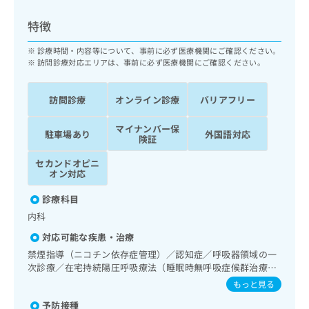
ッ
は
ク
こ
特徴
ナ
ち
ビ
診療時間・内容等について、事前に必ず医療機関にご確認ください。
ら
に
訪問診療対応エリアは、事前に必ず医療機関にご確認ください。
関
広
す
広
告
訪問診療
オンライン診療
バリアフリー
る
告
代
お
出
マイナンバー保
理
問
稿
駐車場あり
外国語対応
険証
店
い
の
合
の
お
セカンドオピニ
わ
オン対応
方
問
せ
い
は
診療科目
は
合
こ
こ
わ
内科
ち
ち
せ
ら
対応可能な疾患・治療
ら
は
禁煙指導（ニコチン依存症管理）／認知症／呼吸器領域の一
こ
次診療／在宅持続陽圧呼吸療法（睡眠時無呼吸症候群治療）
こち
ち
広
らは
／在宅酸素療法／消化器系領域の一次診療／肝･胆道・膵臓
もっと見る
広
ら
告
マイ
領域の一次診療／循環器系領域の一次診療／ホルター型心電
告
出
ナビ
予防接種
図検査／内分泌･代謝･栄養領域の一次診療／内分泌機能検査