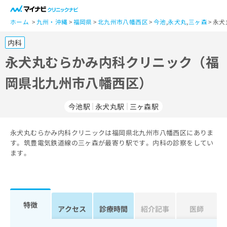
一
般
ホーム
九州・沖縄
福岡県
北九州市八幡西区
今池
,
永犬丸
,
三ヶ森
永犬
ユ
内科
ー
ザ
永犬丸むらかみ内科クリニック（福
ー
岡県北九州市八幡西区）
の
方
は
今池駅
永犬丸駅
三ヶ森駅
こ
ち
永犬丸むらかみ内科クリニックは福岡県北九州市八幡西区にありま
ら
す。筑豊電気鉄道線の三ヶ森が最寄り駅です。内科の診察をしてい
ます。
医
マ
療
イ
関
ナ
係
ビ
者
ク
特徴
アクセス
診療時間
紹介記事
医師
の
リ
方
ニ