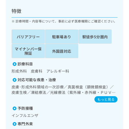
ッ
は
ク
こ
特徴
ナ
ち
ビ
診療時間・内容等について、事前に必ず医療機関にご確認ください。
ら
に
関
広
バリアフリー
駐車場あり
駅徒歩5分圏内
す
広
告
る
告
代
マイナンバー保
お
出
外国語対応
険証
理
問
稿
店
い
の
診療科目
合
の
お
形成外科 皮膚科 アレルギー科
わ
方
問
せ
い
は
対応可能な疾患・治療
は
合
こ
皮膚･形成外科領域の一次診療／真菌検査（顕微鏡検査）／
こ
わ
ち
皮膚生検／凍結療法／光線療法（紫外線・赤外線・ＰＵＶ
ち
せ
Ａ）／顔面外傷の治療／良性腫瘍又は母斑その他の切除・縫
ら
もっと見る
ら
は
合手術／アトピー性皮膚炎の治療／漢方薬の処方
こ
予防接種
こち
ち
広
インフルエンザ
らは
広
ら
告
マイ
専門外来
告
出
ナビ