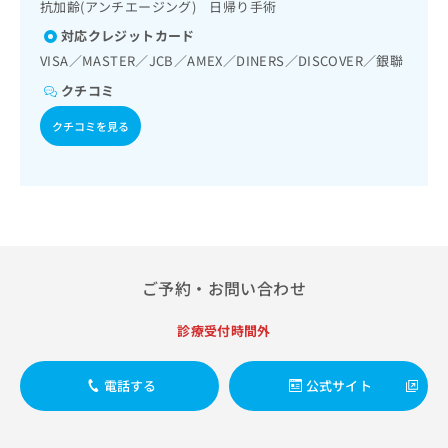
出
抗加齢(アンチエージング) 日帰り手術
稿
クリ
資
稿
ニッ
の
料
対応クレジットカード
クナ
の
お
の
ビサ
VISA／MASTER／JCB／AMEX／DINERS／DISCOVER／銀聯
お
問
ご
イト
問
い
クチコミ
請
への
い
合
お問
求
合
クチコミを見る
合せ
わ
は
フォ
わ
せ
こ
ーム
せ
は
ち
とな
は
こ
ら
りま
こ
ち
す。
ち
ら
クリ
無
ら
ニッ
料
クの
資
情
予
ご予約・お問い合わせ
料
報
約・
の
症状
拡
診療受付時間外
のご
ご
充
相談
請
の
など
求
お
はで
電話する
公式サイト
は
申
きま
こ
せん
し
ので
ち
込