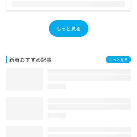
お
問
い
合
もっと見る
わ
せ
は
こ
ち
新着おすすめ記事
ら
もっと見る
loading...
loading...