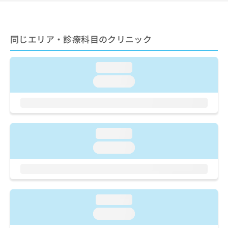
ご了
ら
み
承く
は
ださ
こ
無
い。
ち
料
同じエリア・診療科目のクリニック
ら
情
報
loading...
拡
掲
充
載
loading...
の
情
お
報
申
の
し
修
込
正
loading...
み
は
loading...
は
こ
こ
ち
ち
ら
ら
そ
loading...
の
loading...
他
の