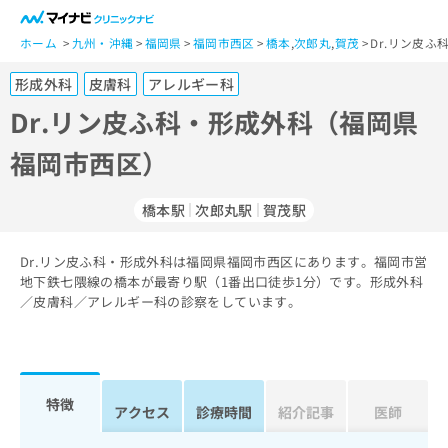
一
般
ホーム
九州・沖縄
福岡県
福岡市西区
橋本
,
次郎丸
,
賀茂
Dr.リン皮
ユ
形成外科
皮膚科
アレルギー科
ー
ザ
Dr.リン皮ふ科・形成外科（福岡県
ー
福岡市西区）
の
方
は
橋本駅
次郎丸駅
賀茂駅
こ
ち
Dr.リン皮ふ科・形成外科は福岡県福岡市西区にあります。福岡市営
ら
地下鉄七隈線の橋本が最寄り駅（1番出口徒歩1分）です。形成外科
／皮膚科／アレルギー科の診察をしています。
医
マ
療
イ
関
ナ
係
ビ
者
ク
特徴
アクセス
診療時間
紹介記事
医師
の
リ
方
ニ