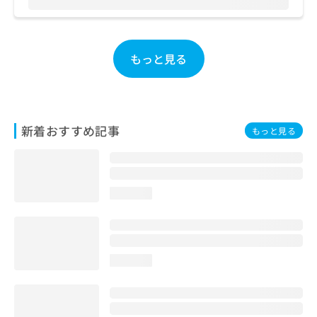
お
問
い
合
もっと見る
わ
せ
は
こ
ち
新着おすすめ記事
もっと見る
ら
loading...
loading...