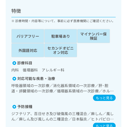
ッ
は
ク
こ
特徴
ナ
ち
ビ
診療時間・内容等について、事前に必ず医療機関にご確認ください。
ら
に
関
マイナンバー保
広
バリアフリー
駐車場あり
す
広
険証
告
る
告
代
セカンドオピニ
お
出
外国語対応
オン対応
理
問
稿
店
い
の
診療科目
合
の
お
内科 循環器科 アレルギー科
わ
方
問
せ
い
は
対応可能な疾患・治療
は
合
こ
呼吸器領域の一次診療／消化器系領域の一次診療／肝･胆
こ
わ
ち
道・膵臓領域の一次診療／循環器系領域の一次診療／ホルタ
ち
せ
ー型心電図検査／腎･泌尿器系領域の一次診療／内分泌･代
ら
もっと見る
ら
は
謝･栄養領域の一次診療／糖尿病患者教育（食事療法、運動
こ
予防接種
療法、自己血糖測定）／血液・免疫系領域の一次診療／画像
こち
ち
広
診断管理（専ら画像診断を担当する医師による読影）／漢方
ジフテリア、百日せき及び破傷風の三種混合／麻しん／風し
らは
広
ら
薬の処方
告
ん／麻しん及び風しんの二種混合／日本脳炎／ヒトパピロー
マイ
告
出
マウイルス感染症／水痘／インフルエンザ／成人の肺炎球菌
ナビ
もっと見る