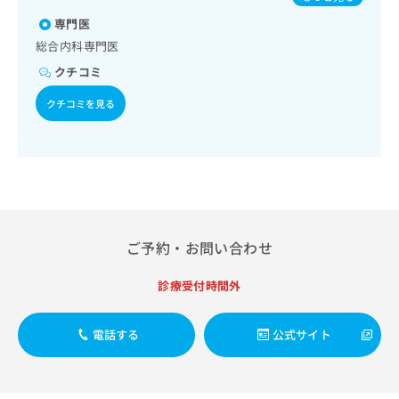
出
稿
クリ
感染症／おたふくかぜ／A型肝炎／B型肝炎
資
稿
ニッ
専門医
の
料
クナ
の
お
の
総合内科専門医
ビサ
お
問
ご
イト
クチコミ
問
い
請
への
い
合
お問
求
クチコミを見る
合
合せ
わ
は
フォ
わ
せ
こ
ーム
せ
は
ち
とな
は
こ
ら
りま
こ
ち
す。
ち
ら
クリ
無
ら
ニッ
料
クの
資
ご予約・お問い合わせ
情
予
料
報
約・
の
症状
拡
診療受付時間外
のご
ご
充
相談
請
の
など
求
電話する
公式サイト
お
はで
は
申
きま
こ
せん
し
ので
ち
込