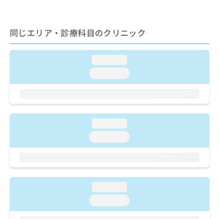
ご了
ら
み
承く
は
ださ
こ
無
い。
同じエリア・診療科目のクリニック
ち
料
ら
情
報
loading...
拡
掲
loading...
充
載
の
情
お
報
申
の
し
修
loading...
込
正
み
は
loading...
は
こ
こ
ち
ち
ら
ら
そ
loading...
の
loading...
他
の