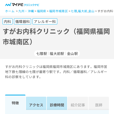
一
般
ホーム
九州・沖縄
福岡県
福岡市城南区
七隈
,
福大前
,
金山
すがお内科
ユ
内科
循環器科
アレルギー科
ー
ザ
すがお内科クリニック（福岡県福岡
ー
市城南区）
の
方
は
七隈駅
福大前駅
金山駅
こ
ち
すがお内科クリニックは福岡県福岡市城南区にあります。福岡市営
ら
地下鉄七隈線の七隈が最寄り駅です。内科／循環器科／アレルギー
科の診察をしています。
医
マ
療
イ
関
ナ
係
ビ
者
ク
特徴
アクセス
診療時間
紹介記事
医師
の
リ
方
ニ