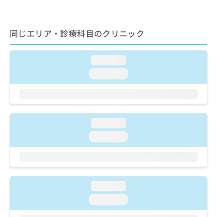
ご了
ら
み
承く
は
ださ
こ
無
い。
同じエリア・診療科目のクリニック
ち
料
ら
情
報
loading...
拡
掲
loading...
充
載
の
情
お
報
申
の
し
修
込
loading...
正
み
は
loading...
は
こ
こ
ち
ち
ら
ら
そ
loading...
の
loading...
他
の