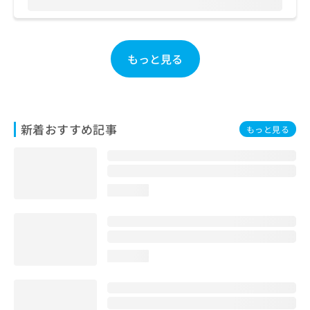
お
問
い
合
もっと見る
わ
せ
は
こ
ち
新着おすすめ記事
もっと見る
ら
loading...
loading...