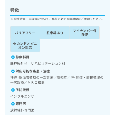
ッ
は
ク
こ
特徴
ナ
ち
ビ
診療時間・内容等について、事前に必ず医療機関にご確認ください。
ら
に
関
マイナンバー保
広
バリアフリー
駐車場あり
す
広
険証
告
る
告
代
セカンドオピニ
お
出
オン対応
理
問
稿
店
い
の
診療科目
合
の
お
脳神経外科 リハビリテーション科
わ
方
問
せ
い
は
対応可能な疾患・治療
は
合
こ
神経･脳血管領域の一次診療／認知症／肝･胆道・膵臓領域の
こ
わ
ち
一次診療／ＭＲＩ撮影
ち
せ
ら
予防接種
ら
は
こ
インフルエンザ
こち
ち
広
専門医
らは
広
ら
告
マイ
放射線科専門医
告
出
ナビ