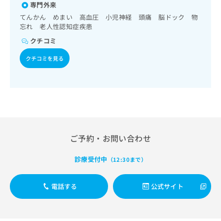
出
稿
クリ
専門外来
資
稿
ニッ
の
料
てんかん めまい 高血圧 小児神経 頭痛 脳ドック 物
クナ
の
お
の
忘れ 老人性認知症疾患
ビサ
お
問
ご
イト
クチコミ
問
い
請
への
い
合
お問
求
クチコミを見る
合
合せ
わ
は
フォ
わ
せ
こ
ーム
せ
は
ち
とな
は
こ
ら
りま
こ
ち
す。
ち
ら
クリ
無
ら
ニッ
料
クの
資
情
ご予約・お問い合わせ
予
料
報
約・
の
症状
拡
診療受付中
（12:30まで）
のご
ご
充
相談
請
の
など
求
お
電話する
公式サイト
はで
は
申
きま
こ
せん
し
ので
ち
込