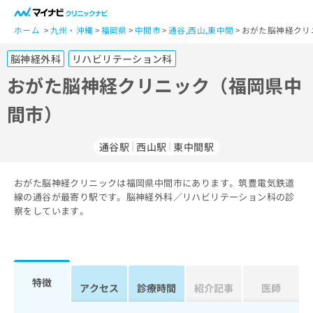
一
般
ホーム
九州・沖縄
福岡県
中間市
通谷
,
西山
,
東中間
おがた脳神経クリ
ユ
脳神経外科
リハビリテーション科
ー
ザ
おがた脳神経クリニック（福岡県中
ー
間市）
の
方
は
通谷駅
西山駅
東中間駅
こ
ち
おがた脳神経クリニックは福岡県中間市にあります。筑豊電気鉄道
ら
線の通谷が最寄り駅です。脳神経外科／リハビリテーション科の診
察をしています。
医
マ
療
イ
関
ナ
係
ビ
者
ク
特徴
アクセス
診療時間
紹介記事
医師
の
リ
方
ニ