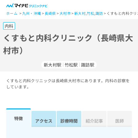
一
般
ホーム
九州・沖縄
長崎県
大村市
新大村
,
竹松
,
諏訪
くすもと内科クリ
ユ
内科
ー
ザ
くすもと内科クリニック（長崎県大
ー
村市）
の
方
は
新大村駅
竹松駅
諏訪駅
こ
ち
くすもと内科クリニックは長崎県大村市にあります。内科の診察を
ら
しています。
医
マ
療
イ
関
ナ
係
ビ
特徴
アクセス
診療時間
紹介記事
医師
者
ク
の
リ
方
ニ