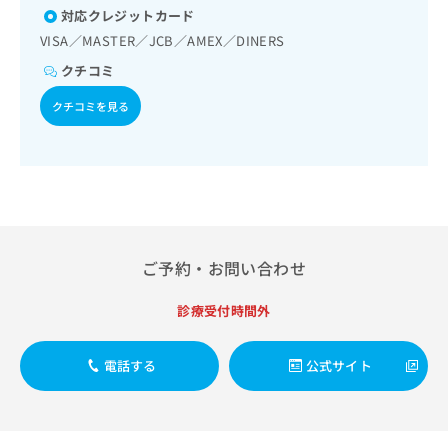
出
稿
クリ
資
対応クレジットカード
稿
ニッ
の
料
VISA／MASTER／JCB／AMEX／DINERS
クナ
の
お
の
ビサ
お
問
クチコミ
ご
イト
問
い
請
への
い
クチコミを見る
合
お問
求
合
合せ
わ
は
フォ
わ
せ
こ
ーム
せ
は
ち
とな
は
こ
ら
りま
こ
ち
す。
ち
ら
クリ
無
ら
ニッ
料
クの
ご予約・お問い合わせ
資
情
予
料
報
約・
診療受付時間外
の
症状
拡
のご
ご
充
相談
請
の
など
電話する
公式サイト
求
お
はで
は
申
きま
こ
せん
し
ので
ち
込