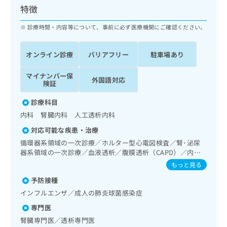
ッ
は
特徴
ク
こ
ナ
診療時間・内容等について、事前に必ず医療機関にご確認ください。
ち
ビ
ら
に
オンライン診療
バリアフリー
駐車場あり
関
広
す
広
告
マイナンバー保
る
告
外国語対応
険証
代
お
出
理
問
稿
診療科目
店
い
の
内科 腎臓内科 人工透析内科
合
の
お
わ
方
問
対応可能な疾患・治療
せ
い
は
循環器系領域の一次診療／ホルター型心電図検査／腎･泌尿
は
合
こ
器系領域の一次診療／血液透析／腹膜透析（CAPD）／内分
こ
わ
ち
泌･代謝･栄養領域の一次診療／インスリン療法／糖尿病患者
もっと見る
ち
せ
教育（食事療法、運動療法、自己血糖測定）／糖尿病による
ら
ら
は
予防接種
合併症に対する継続的な管理及び指導／遠隔画像診断／CT撮
こ
影
インフルエンザ／成人の肺炎球菌感染症
こち
ち
広
らは
専門医
広
ら
告
マイ
告
腎臓専門医／透析専門医
出
ナビ