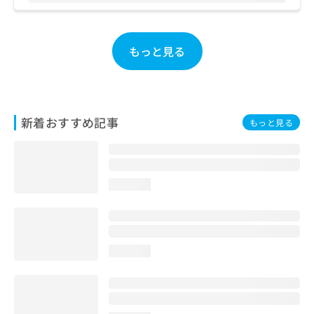
お
問
い
もっと見る
合
わ
せ
は
こ
新着おすすめ記事
ち
もっと見る
ら
loading...
loading...