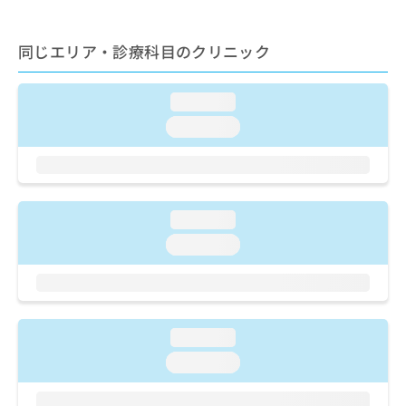
ご了
ら
み
承く
は
ださ
こ
無
同じエリア・診療科目のクリニック
い。
ち
料
ら
情
loading...
報
拡
掲
loading...
充
載
の
情
お
報
申
の
し
修
loading...
込
正
loading...
み
は
は
こ
こ
ち
ち
ら
ら
loading...
そ
loading...
の
他
の