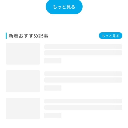
お
もっと見る
問
い
合
わ
せ
新着おすすめ記事
もっと見る
は
こ
ち
ら
loading...
loading...
loading...