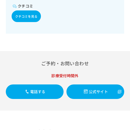
出
稿
クリ
資
クチコミ
稿
ニッ
の
料
クナ
の
お
の
クチコミを見る
ビサ
お
問
ご
イト
問
い
請
への
い
合
お問
求
合
合せ
わ
は
フォ
わ
せ
こ
ーム
せ
は
ち
とな
は
こ
ら
りま
こ
ち
す。
ご予約・お問い合わせ
ち
ら
クリ
無
ら
ニッ
料
診療受付時間外
クの
資
情
予
料
報
約・
の
症状
電話する
公式サイト
拡
のご
ご
充
相談
請
の
など
求
お
はで
は
申
きま
こ
せん
し
ので
ち
込