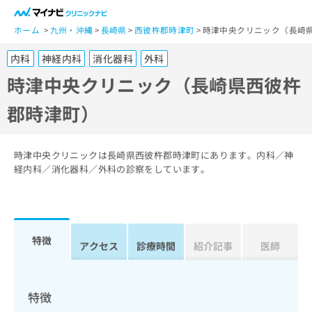
一
般
ホーム
九州・沖縄
長崎県
西彼杵郡時津町
時津中央クリニック（長崎
ユ
内科
神経内科
消化器科
外科
ー
ザ
時津中央クリニック（長崎県西彼杵
ー
郡時津町）
の
方
は
こ
時津中央クリニックは長崎県西彼杵郡時津町にあります。内科／神
ち
経内科／消化器科／外科の診察をしています。
ら
医
マ
療
イ
特徴
関
アクセス
診療時間
紹介記事
医師
ナ
係
ビ
者
ク
の
リ
特徴
方
ニ