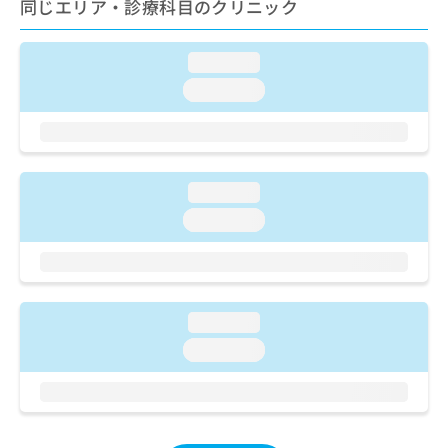
ご了
同じエリア・診療科目のクリニック
ら
み
承く
は
ださ
こ
無
い。
loading...
ち
料
ら
loading...
情
報
拡
掲
充
載
の
情
loading...
お
報
申
の
loading...
し
修
込
正
み
は
は
こ
こ
ち
loading...
ち
ら
loading...
ら
そ
の
他
の