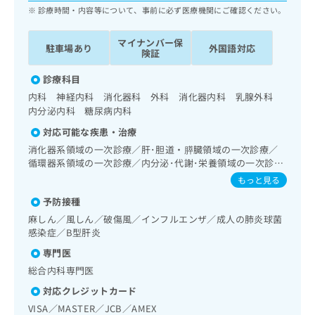
ッ
は
診療時間・内容等について、事前に必ず医療機関にご確認ください。
ク
こ
ナ
ち
マイナンバー保
駐車場あり
外国語対応
ビ
険証
ら
に
関
診療科目
広
す
広
内科 神経内科 消化器科 外科 消化器内科 乳腺外科
告
る
告
内分泌内科 糖尿病内科
代
お
出
理
対応可能な疾患・治療
問
稿
店
い
消化器系領域の一次診療／肝･胆道・膵臓領域の一次診療／
の
合
の
循環器系領域の一次診療／内分泌･代謝･栄養領域の一次診療
お
わ
／内分泌機能検査／マンモグラフィー検査（乳房撮影）
方
問
もっと見る
せ
い
は
予防接種
は
合
こ
こ
麻しん／風しん／破傷風／インフルエンザ／成人の肺炎球菌
わ
ち
ち
感染症／B型肝炎
せ
ら
ら
は
専門医
こ
総合内科専門医
こち
ち
広
らは
広
ら
対応クレジットカード
告
マイ
告
出
VISA／MASTER／JCB／AMEX
ナビ