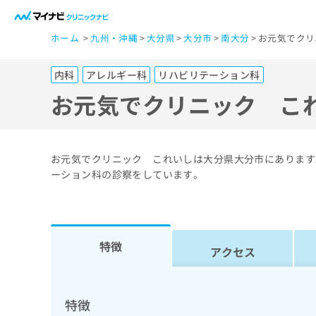
一
ホーム
九州・沖縄
大分県
大分市
南大分
お元気でクリ
般
ユ
内科
アレルギー科
リハビリテーション科
ー
ザ
お元気でクリニック こ
ー
の
方
お元気でクリニック これいしは大分県大分市にあります
は
ーション科の診察をしています。
こ
ち
ら
特徴
アクセス
医
マ
療
イ
ナ
関
特徴
ビ