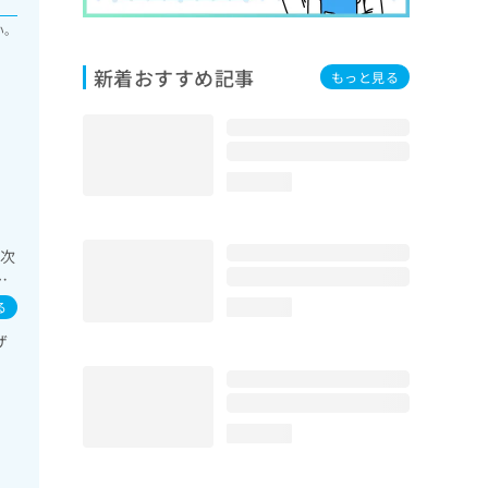
い。
新着おすすめ記事
もっと見る
loading...
一次
診
器
る
loading...
療
ザ
診
療
loading...