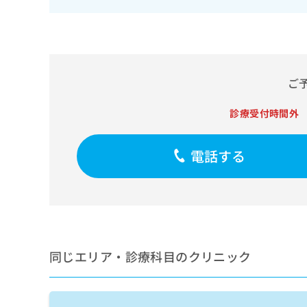
せ
こち
ち
らは
は
マイ
こ
ら
ナビ
ち
クリ
ら
ニッ
クナ
ご
広
ビサ
広
資
イト
告
告
への
料
出
診療受付時間外
出
お問
の
稿
合せ
稿
ご
の
フォ
の
請
お
電話する
ーム
お
求
問
とな
問
りま
は
い
い
す。
こ
合
合
クリ
ち
わ
ニッ
わ
ら
せ
クの
せ
は
予
は
約・
こ
同じエリア・診療科目のクリニック
こ
無
症状
ち
ち
のご
料
ら
相談
ら
情
など
報
はで