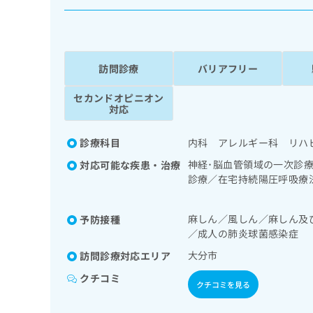
係
ク
者
リ
の
ニ
ッ
方
ク
訪問診療
バリアフリー
は
ナ
こ
ビ
セカンドオピニオン
ち
に
対応
関
ら
す
診療科目
内科 アレルギー科 リハ
る
お
神経･脳血管領域の一次診
対応可能な疾患・治療
広
広
問
診療／在宅持続陽圧呼吸療
告
告
い
療／肝･胆道・膵臓領域の
出
代
合
系領域の一次診療／内分泌
稿
麻しん／風しん／麻しん及
予防接種
わ
法、運動療法、自己血糖測
理
の
／成人の肺炎球菌感染症
せ
療／小児領域の一次診療／
店
お
は
／漢方薬の処方／在宅にお
大分市
訪問診療対応エリア
の
問
こ
い
方
ち
クチコミ
クチコミを見る
合
ら
は
わ
こ