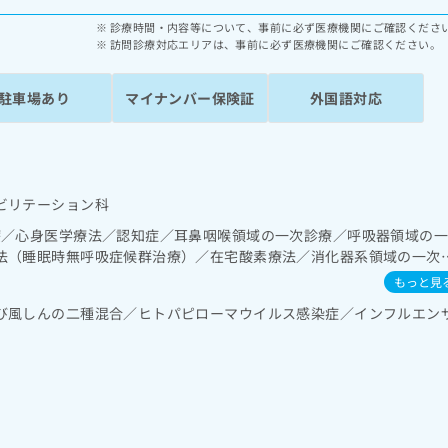
診療時間・内容等について、事前に必ず医療機関にご確認くださ
訪問診療対応エリアは、事前に必ず医療機関にご確認ください。
駐車場あり
マイナンバー保険証
外国語対応
ビリテーション科
療／心身医学療法／認知症／耳鼻咽喉領域の一次診療／呼吸器領域の
法（睡眠時無呼吸症候群治療）／在宅酸素療法／消化器系領域の一次
一次診療／循環器系領域の一次診療／ホルター型心電図検査／腎･泌尿
もっと見
･代謝･栄養領域の一次診療／インスリン療法／糖尿病患者教育（食事
び風しんの二種混合／ヒトパピローマウイルス感染症／インフルエン
定）／血液・免疫系領域の一次診療／筋・骨格系及び外傷領域の一次
小児呼吸器疾患／小児アレルギー疾患／医療用麻薬によるがん疼痛治
ける看取り