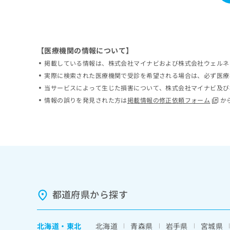
ち
み
ら
は
こ
ち
そ
【医療機関の情報について】
ら
の
掲載している情報は、株式会社マイナビおよび株式会社ウェルネ
他
実際に検索された医療機関で受診を希望される場合は、必ず医療
の
当サービスによって生じた損害について、株式会社マイナビ及び
お
問
情報の誤りを発見された方は
掲載情報の修正依頼フォーム
か
い
合
わ
せ
は
こ
ち
ら
都道府県から探す
北海道
・
東北
北海道
青森県
岩手県
宮城県