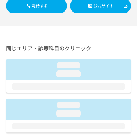
ご了
ら
み
電話する
公式サイト
承く
は
ださ
こ
無
い。
ち
料
ら
情
報
拡
掲
充
同じエリア・診療科目のクリニック
載
の
情
お
報
申
loading...
の
し
修
loading...
込
正
み
は
は
こ
こ
ち
ち
ら
loading...
ら
loading...
そ
の
他
の