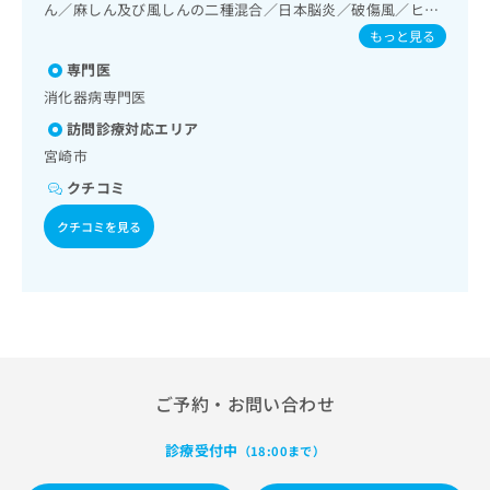
持続陽圧呼吸療法（睡眠時無呼吸症候群治療）／在宅酸素療
出
稿
クリ
ん／麻しん及び風しんの二種混合／日本脳炎／破傷風／ヒト
資
法／消化器系領域の一次診療／上部消化管内視鏡検査／上部
稿
ニッ
パピローマウイルス感染症／水痘／インフルエンザ／成人の
の
料
もっと見る
クナ
消化管内視鏡的切除術／下部消化管内視鏡検査／下部消化管
の
肺炎球菌感染症／おたふくかぜ／A型肝炎／B型肝炎
お
の
ビサ
内視鏡的切除術／胃悪性腫瘍化学療法／大腸悪性腫瘍化学療
専門医
お
問
ご
イト
法／人工肛門の管理／肝･胆道・膵臓領域の一次診療／循環
問
い
消化器病専門医
請
への
器系領域の一次診療／下肢静脈瘤手術／腎･泌尿器系領域の
い
合
お問
求
訪問診療対応エリア
一次診療／婦人科領域の一次診療／更年期障害治療／乳腺領
合
合せ
わ
は
域の一次診療／乳腺悪性腫瘍化学療法／内分泌･代謝･栄養領
宮崎市
フォ
わ
せ
こ
域の一次診療／内分泌機能検査／インスリン療法／糖尿病患
ーム
せ
は
ち
クチコミ
者教育（食事療法、運動療法、自己血糖測定）／糖尿病によ
とな
は
こ
ら
る合併症に対する継続的な管理及び指導／血液・免疫系領域
りま
こ
クチコミを見る
ち
す。
の一次診療／筋・骨格系及び外傷領域の一次診療／小児領域
ち
ら
クリ
の一次診療／脊椎麻酔／医療用麻薬によるがん疼痛治療／が
無
ら
ニッ
んに伴う精神症状のケア／漢方薬の処方／鍼灸治療／外来に
料
クの
おける化学療法／在宅における看取り
資
情
予
料
報
約・
の
症状
拡
のご
ご
充
相談
請
の
など
ご予約・お問い合わせ
求
お
はで
は
申
きま
診療受付中
（18:00まで）
こ
せん
し
ので
ち
込