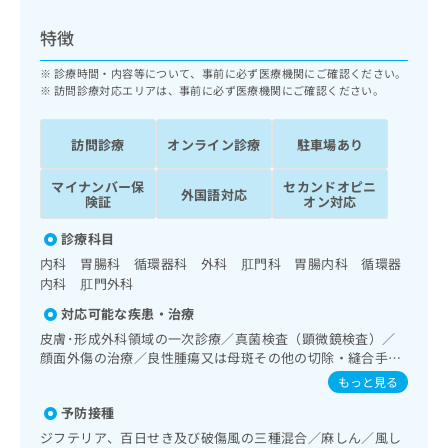
ッ
は
ク
こ
特徴
ナ
ち
ビ
診療時間・内容等について、事前に必ず医療機関にご確認ください。
ら
に
訪問診療対応エリアは、事前に必ず医療機関にご確認ください。
関
広
す
広
告
訪問診療
オンライン診療
駐車場あり
る
告
代
お
出
マイナンバー保
セカンドオピニ
理
問
稿
外国語対応
険証
オン対応
店
い
の
合
の
お
診療科目
わ
方
問
内科 胃腸科 循環器科 外科 肛門科 胃腸内科 循環器
せ
い
は
内科 肛門外科
は
合
こ
こ
わ
対応可能な疾患・治療
ち
ち
せ
皮膚･形成外科領域の一次診療／真菌検査（顕微鏡検査）／
ら
ら
は
顔面外傷の治療／良性腫瘍又は母斑その他の切除・縫合手術
こ
／アトピー性皮膚炎の治療／神経･脳血管領域の一次診療／
もっと見る
こち
ち
精神科・神経科領域の一次診療／禁煙指導（ニコチン依存症
広
らは
予防接種
広
ら
管理）／睡眠障害／認知症／眼領域の一次診療／耳鼻咽喉領
告
マイ
告
域の一次診療／純音聴力検査／呼吸器領域の一次診療／在宅
出
ジフテリア、百日せき及び破傷風の三種混合／麻しん／風し
ナビ