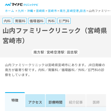
一
般
ホーム
九州・沖縄
宮崎県
宮崎市
南方
,
宮崎空港
,
田吉
山内ファミリー
ユ
内科
胃腸科
循環器科
外科
肛門科
ー
ザ
山内ファミリークリニック（宮崎県
ー
宮崎市）
の
方
は
南方駅
宮崎空港駅
田吉駅
こ
ち
山内ファミリークリニックは宮崎県宮崎市にあります。JR日南線の
ら
南方が最寄り駅です。内科／胃腸科／循環器科／外科／肛門科の診
察をしています。
医
マ
療
イ
関
ナ
係
ビ
者
ク
特徴
アクセス
診療時間
紹介記事
医師
の
リ
方
ニ