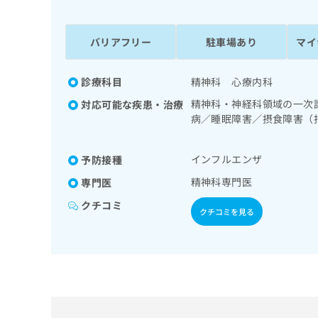
係
ク
者
リ
の
ニ
バリアフリー
駐車場あり
マイ
ッ
方
ク
は
ナ
診療科目
精神科 心療内科
こ
ビ
精神科・神経科領域の一次
対応可能な疾患・治療
ち
に
病／睡眠障害／摂食障害（
関
ら
等）／認知症／心的外傷後
す
る
インフルエンザ
予防接種
お
広
広
問
精神科専門医
専門医
告
告
い
クチコミ
出
代
合
クチコミを見る
稿
わ
理
の
せ
店
お
は
の
問
こ
い
方
ち
合
ら
は
わ
こ