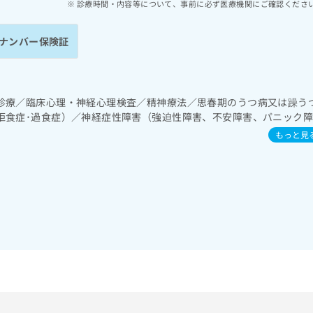
診療時間・内容等について、事前に必ず医療機関にご確認くださ
ナンバー保険証
診療／臨床心理・神経心理検査／精神療法／思春期のうつ病又は躁う
拒食症･過食症）／神経症性障害（強迫性障害、不安障害、パニック
ストレス障害（PTSD）／発達障害（自閉症、学習障害等）
もっと見