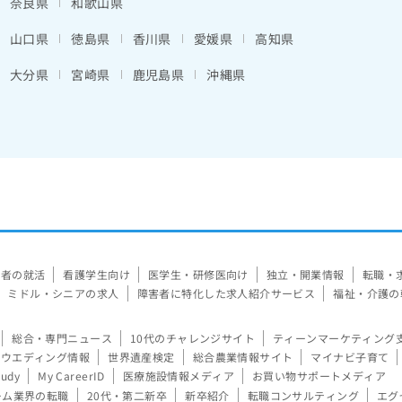
奈良県
和歌山県
山口県
徳島県
香川県
愛媛県
高知県
大分県
宮崎県
鹿児島県
沖縄県
験者の就活
看護学生向け
医学生・研修医向け
独立・開業情報
転職・
ミドル・シニアの求人
障害者に特化した求人紹介サービス
福祉・介護の
総合・専門ニュース
10代のチャレンジサイト
ティーンマーケティング
ウエディング情報
世界遺産検定
総合農業情報サイト
マイナビ子育て
tudy
My CareerID
医療施設情報メディア
お買い物サポートメディア
ーム業界の転職
20代・第二新卒
新卒紹介
転職コンサルティング
エグ