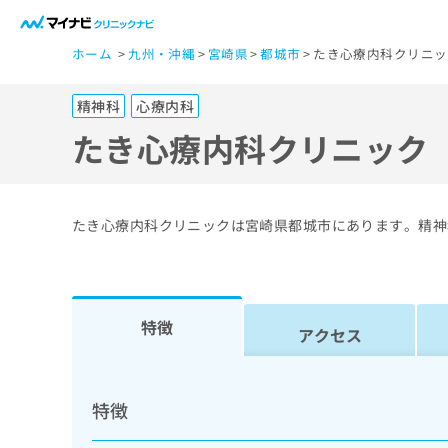
一
ホーム
九州・沖縄
宮崎県
都城市
たき心療内科クリニッ
般
ユ
精神科
心療内科
ー
ザ
たき心療内科クリニック
ー
の
方
たき心療内科クリニックは宮崎県都城市にあります。精神
は
こ
ち
ら
特徴
アクセス
医
マ
療
イ
特徴
ナ
関
ビ