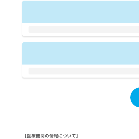
拡
資
きま
充
料
せん
の
ので
の
ご了
お
ご
承く
申
請
ださ
し
求
い。
込
は
み
こ
は
ち
こ
ら
ち
ら
無
料
掲
情
載
報
情
拡
報
充
の
の
修
お
正
申
は
し
【医療機関の情報について】
こ
込