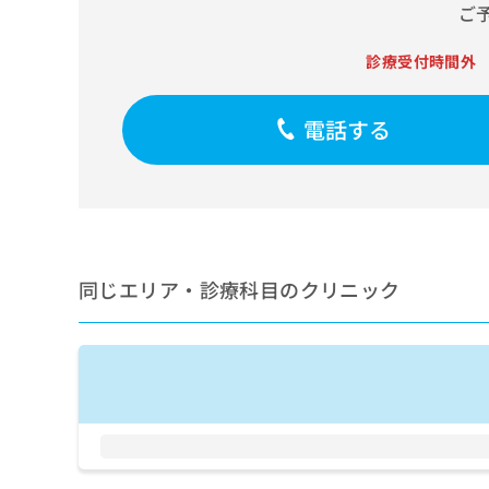
せ
こち
ご
ち
らは
は
マイ
こ
ら
ナビ
診療受付時間外
ち
クリ
ら
ニッ
クナ
電話する
広
ビサ
広
資
イト
告
告
への
料
出
出
お問
の
稿
合せ
稿
ご
の
フォ
の
請
お
ーム
お
求
問
とな
問
りま
は
同じエリア・診療科目のクリニック
い
い
す。
こ
合
合
クリ
ち
わ
ニッ
わ
ら
せ
クの
せ
は
予
は
約・
こ
こ
無
症状
ち
ち
のご
料
ら
相談
ら
情
など
報
はで