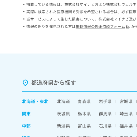
掲載している情報は、株式会社マイナビおよび株式会社ウェルネ
ち
み
ら
は
実際に検索された医療機関で受診を希望される場合は、必ず医療
こ
当サービスによって生じた損害について、株式会社マイナビ及び
ち
情報の誤りを発見された方は
掲載情報の修正依頼フォーム
か
そ
ら
の
他
の
お
問
い
合
わ
都道府県から探す
せ
は
こ
北海道
・
東北
北海道
青森県
岩手県
宮城県
ち
ら
関東
茨城県
栃木県
群馬県
埼玉県
中部
新潟県
富山県
石川県
福井県