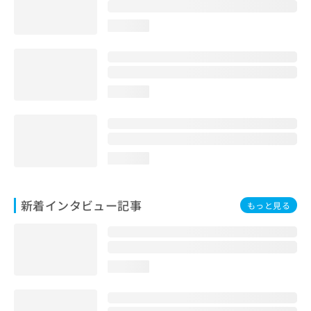
loading...
loading...
loading...
新着インタビュー記事
もっと見る
loading...