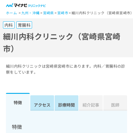
一
般
ホーム
九州・沖縄
宮崎県
宮崎市
細川内科クリニック（宮崎県宮崎市
ユ
内科
胃腸科
ー
ザ
細川内科クリニック（宮崎県宮崎
ー
市）
の
方
は
こ
細川内科クリニックは宮崎県宮崎市にあります。内科／胃腸科の診
ち
察をしています。
ら
医
マ
療
イ
特徴
関
アクセス
診療時間
紹介記事
医師
ナ
係
ビ
者
ク
の
リ
特徴
方
ニ