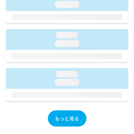
ご了
ら
み
loading...
承く
は
ださ
こ
無
い。
ち
料
ら
情
報
loading...
拡
掲
loading...
充
載
の
情
お
報
申
の
し
修
loading...
込
正
み
loading...
は
は
こ
こ
ち
ち
ら
ら
そ
もっと見る
の
他
の