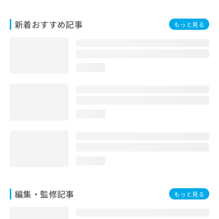
お
問
新着おすすめ記事
もっと見る
い
合
わ
せ
は
loading...
こ
ち
ら
loading...
loading...
編集・監修記事
もっと見る