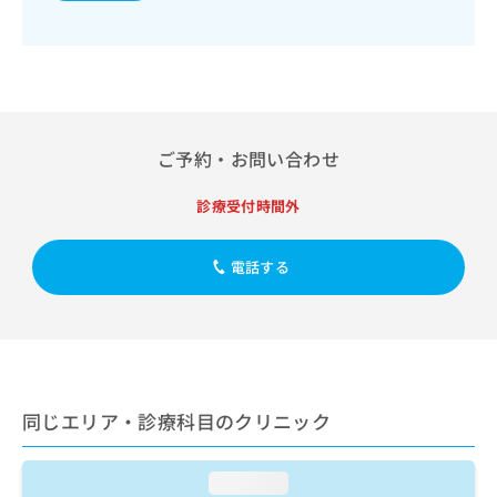
出
稿
クリ
資
稿
ニッ
の
料
クナ
の
お
の
ビサ
お
問
ご
イト
問
い
請
への
い
合
お問
求
合
合せ
わ
は
ご予約・お問い合わせ
フォ
わ
せ
こ
ーム
せ
は
ち
とな
は
診療受付時間外
こ
ら
りま
こ
ち
す。
ち
ら
クリ
無
電話する
ら
ニッ
料
クの
資
情
予
料
報
約・
の
症状
拡
のご
ご
充
相談
請
の
など
求
同じエリア・診療科目のクリニック
お
はで
は
申
きま
こ
せん
し
ので
ち
loading...
込