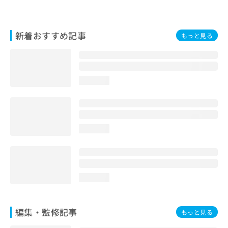
お
問
い
新着おすすめ記事
もっと見る
合
わ
せ
は
こ
loading...
ち
ら
loading...
loading...
編集・監修記事
もっと見る