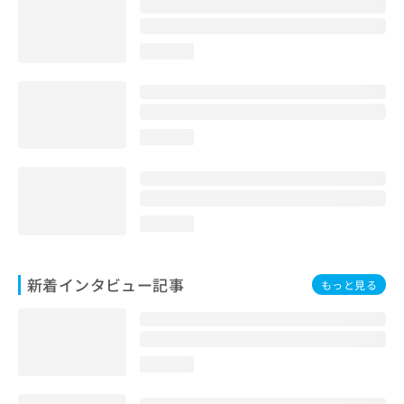
loading...
loading...
loading...
新着インタビュー記事
もっと見る
loading...