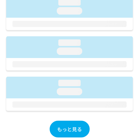
ご了
ら
loading...
み
承く
は
loading...
ださ
こ
無
い。
ち
料
ら
情
報
拡
掲
loading...
充
載
loading...
の
情
お
報
申
の
し
修
込
正
loading...
み
は
は
loading...
こ
こ
ち
ち
ら
ら
そ
の
もっと見る
他
の