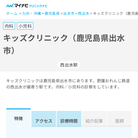
一
般
ホーム
九州・沖縄
鹿児島県
出水市
西出水
キッズクリニック（鹿児島
ユ
内科
小児科
ー
ザ
キッズクリニック（鹿児島県出水
ー
市）
の
方
は
西出水駅
こ
ち
キッズクリニックは鹿児島県出水市にあります。肥薩おれんじ鉄道
ら
の西出水が最寄り駅です。内科／小児科の診察をしています。
医
マ
療
イ
関
ナ
係
ビ
特徴
アクセス
診療時間
紹介記事
医師
者
ク
の
リ
方
ニ