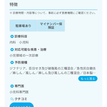
ッ
は
特徴
ク
こ
ナ
診療時間・内容等について、事前に必ず医療機関にご確認ください。
ち
ビ
ら
に
マイナンバー保
駐車場あり
関
険証
広
す
広
告
る
診療科目
告
代
お
出
内科 小児科
理
問
稿
対応可能な疾患・治療
店
い
の
合
の
小児領域の一次診療
お
わ
方
問
予防接種
せ
い
は
ジフテリア、百日せき及び破傷風の三種混合／急性灰白髄炎
は
合
こ
／麻しん／風しん／麻しん及び風しんの二種混合／日本脳炎
こ
わ
ち
／結核／Hib感染症／小児の肺炎球菌感染症／ヒトパピロー
もっと見る
ち
せ
ら
マウイルス感染症／水痘／インフルエンザ／成人の肺炎球菌
ら
は
専門医
感染症／おたふくかぜ／B型肝炎／ロタウイルス感染症
こ
小児科専門医
こち
ち
広
らは
広
ら
クチコミ
告
マイ
告
出
ナビ