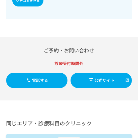
クチコミを見る
出
稿
クリ
資
稿
ニッ
の
料
クナ
の
お
の
ビサ
お
問
ご
イト
問
い
請
への
い
合
お問
求
合
合せ
わ
は
フォ
わ
せ
こ
ご予約・お問い合わせ
ーム
せ
は
ち
とな
は
こ
ら
りま
こ
診療受付時間外
ち
す。
ち
ら
クリ
無
ら
ニッ
料
電話する
公式サイト
クの
資
情
予
料
報
約・
の
症状
拡
のご
ご
充
相談
請
の
など
求
お
はで
は
同じエリア・診療科目のクリニック
申
きま
こ
せん
し
ので
ち
込