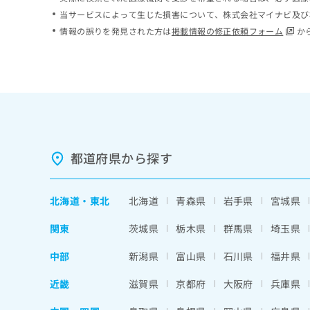
ち
み
当サービスによって生じた損害について、株式会社マイナビ及び
ら
は
情報の誤りを発見された方は
掲載情報の修正依頼フォーム
か
こ
ち
そ
ら
の
他
の
お
問
い
都道府県から探す
合
わ
せ
北海道
・
東北
北海道
青森県
岩手県
宮城県
は
こ
関東
茨城県
栃木県
群馬県
埼玉県
ち
ら
中部
新潟県
富山県
石川県
福井県
近畿
滋賀県
京都府
大阪府
兵庫県