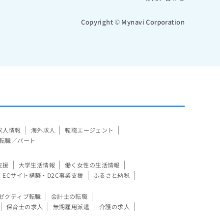
Copyright © Mynavi Corporation
求人情報
海外求人
転職エージェント
転職／パート
支援
大学生活情報
働く女性の生活情報
ECサイト構築・D2C事業支援
ふるさと納税
ゼクティブ転職
会計士の転職
保育士の求人
無期雇用派遣
介護の求人