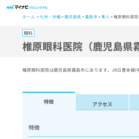
一
ホーム
九州・沖縄
鹿児島県
霧島市
隼人
椎原眼科医院
般
ユ
眼科
ー
ザ
椎原眼科医院（鹿児島県
ー
の
方
椎原眼科医院は鹿児島県霧島市にあります。JR日豊本線(
は
こ
ち
ら
特徴
アクセス
医
マ
療
イ
特徴
ナ
関
ビ