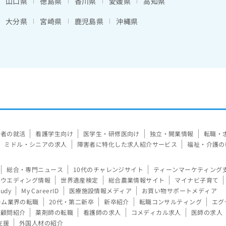
山口県
徳島県
香川県
愛媛県
高知県
大分県
宮崎県
鹿児島県
沖縄県
験者の就活
看護学生向け
医学生・研修医向け
独立・開業情報
転職・
ミドル・シニアの求人
障害者に特化した求人紹介サービス
福祉・介護の
総合・専門ニュース
10代のチャレンジサイト
ティーンマーケティング
ウエディング情報
世界遺産検定
総合農業情報サイト
マイナビ子育て
tudy
My CareerID
医療施設情報メディア
お買い物サポートメディア
ーム業界の転職
20代・第二新卒
新卒紹介
転職コンサルティング
エグ
顧問紹介
薬剤師の転職
看護師の求人
コメディカル求人
医師の求人
支援
外国人材の紹介