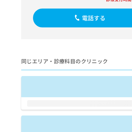
せ
こち
ち
らは
は
マイ
こ
ら
ナビ
電話する
ち
クリ
ら
ニッ
クナ
広
ビサ
広
資
イト
告
告
への
料
出
出
お問
の
稿
合せ
稿
ご
の
同じエリア・診療科目のクリニック
フォ
の
請
お
ーム
お
求
問
とな
問
りま
は
い
い
す。
こ
合
合
クリ
ち
わ
ニッ
わ
ら
せ
クの
せ
は
予
は
約・
こ
こ
無
症状
ち
ち
のご
料
ら
相談
ら
情
など
報
はで