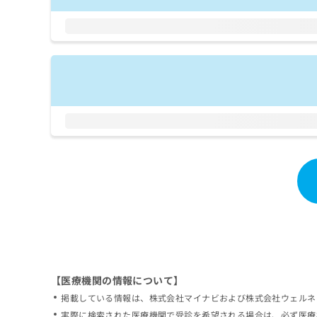
拡
資
きま
充
料
せん
の
ので
の
ご了
お
ご
承く
申
請
ださ
し
求
い。
込
は
み
こ
は
ち
こ
ら
ち
ら
無
料
掲
情
載
報
情
拡
報
充
の
の
修
お
【医療機関の情報について】
正
申
掲載している情報は、株式会社マイナビおよび株式会社ウェルネ
は
し
こ
実際に検索された医療機関で受診を希望される場合は、必ず医療
込