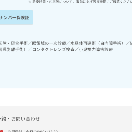
診療時間・内容等について、事前に必ず医療機関にご確認くださ
ナンバー保険証
切除・縫合手術／眼領域の一次診療／水晶体再建術（白内障手術）／
網膜剥離手術）／コンタクトレンズ検査／小児視力障害診療
予約・お問い合わせ
外
次回受付：今日の9:00～12:30