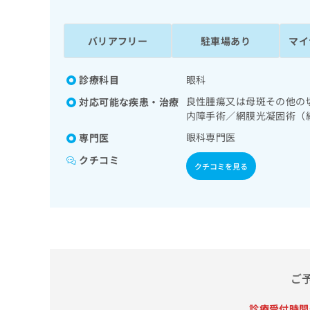
係
ク
者
リ
の
ニ
バリアフリー
駐車場あり
マイ
ッ
方
ク
は
ナ
診療科目
眼科
こ
ビ
良性腫瘍又は母斑その他の
対応可能な疾患・治療
ち
に
内障手術／網膜光凝固術（
関
ら
す
眼科専門医
専門医
る
クチコミ
お
クチコミを見る
広
広
問
告
告
い
出
代
合
稿
わ
理
の
せ
店
お
は
の
問
こ
い
方
ち
ご
合
ら
は
わ
こ
診療受付時間