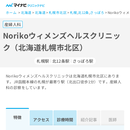
一
般
ホーム
北海道
北海道
札幌市北区
札幌
,
北12条
,
さっぽろ
Norikoウ
ユ
産婦人科
ー
ザ
Norikoウィメンズヘルスクリニッ
ー
ク（北海道札幌市北区）
の
方
は
札幌駅
北12条駅
さっぽろ駅
こ
ち
Norikoウィメンズヘルスクリニックは北海道札幌市北区にありま
ら
す。JR函館本線の札幌が最寄り駅（北出口徒歩1分）です。産婦人
科の診察をしています。
医
マ
療
イ
関
ナ
係
ビ
者
ク
特徴
アクセス
診療時間
紹介記事
医師
の
リ
方
ニ