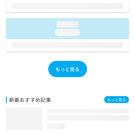
ご了
ら
み
承く
は
ださ
こ
無
い。
ち
料
loading...
ら
情
loading...
報
拡
掲
充
載
の
情
お
報
申
の
もっと見る
し
修
込
正
み
は
は
こ
こ
ち
新着おすすめ記事
もっと見る
ち
ら
ら
そ
の
loading...
他
の