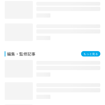
お
問
い
loading...
合
わ
せ
は
こ
loading...
ち
ら
編集・監修記事
もっと見る
loading...
loading...