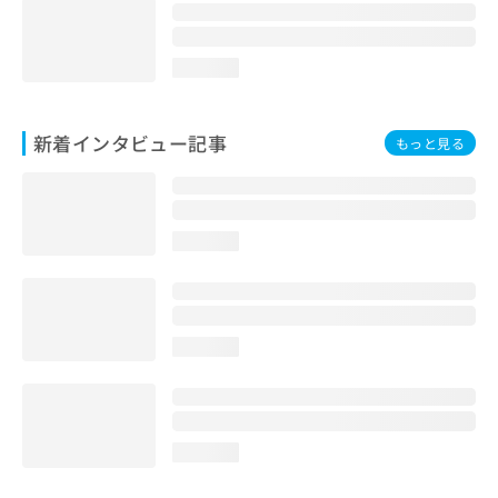
loading...
新着インタビュー記事
もっと見る
loading...
loading...
loading...