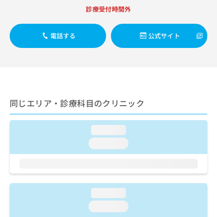
出
稿
クリ
資
診療受付時間外
稿
ニッ
の
料
クナ
の
お
の
ビサ
お
問
ご
電話する
公式サイト
イト
問
い
請
への
い
合
お問
求
合
合せ
わ
は
フォ
わ
せ
こ
ーム
せ
は
ち
とな
は
こ
ら
りま
こ
ち
同じエリア・診療科目のクリニック
す。
ち
ら
クリ
無
ら
ニッ
料
クの
loading...
資
情
予
料
loading...
報
約・
の
症状
拡
のご
ご
充
相談
請
の
など
求
お
はで
は
申
loading...
きま
こ
せん
し
loading...
ので
ち
込