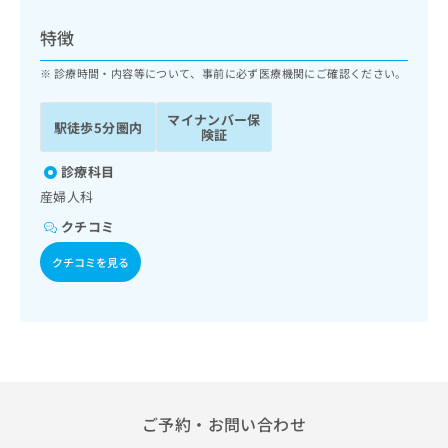
ッ
は
ク
こ
特徴
ナ
ち
ビ
診療時間・内容等について、事前に必ず医療機関にご確認ください。
ら
に
関
マイナンバー保
広
駅徒歩5分圏内
す
広
険証
告
る
告
代
お
診療科目
出
理
問
稿
産婦人科
店
い
の
クチコミ
合
の
お
わ
方
問
クチコミを見る
せ
い
は
は
合
こ
こ
わ
ち
ち
せ
ら
ら
は
こ
こち
ち
広
らは
広
ら
告
ご予約・お問い合わせ
マイ
告
出
ナビ