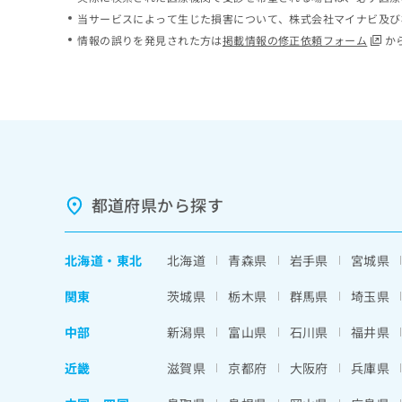
ち
み
当サービスによって生じた損害について、株式会社マイナビ及び
ら
は
情報の誤りを発見された方は
掲載情報の修正依頼フォーム
か
こ
ち
そ
ら
の
他
の
お
問
い
都道府県から探す
合
わ
せ
北海道
・
東北
北海道
青森県
岩手県
宮城県
は
こ
関東
茨城県
栃木県
群馬県
埼玉県
ち
ら
中部
新潟県
富山県
石川県
福井県
近畿
滋賀県
京都府
大阪府
兵庫県