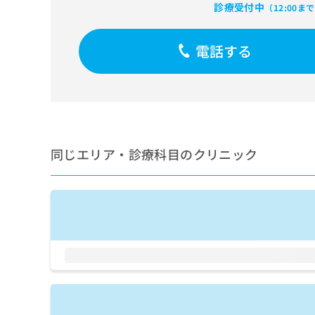
せ
こち
診療受付中
（12:00ま
ち
らは
は
マイ
こ
ら
ナビ
ち
電話する
クリ
ら
ニッ
クナ
広
ビサ
広
資
イト
告
告
への
料
出
出
お問
の
稿
合せ
稿
ご
の
フォ
の
同じエリア・診療科目のクリニック
請
お
ーム
お
求
問
とな
問
りま
は
い
い
す。
こ
合
合
クリ
ち
わ
ニッ
わ
ら
せ
クの
せ
は
予
は
約・
こ
こ
無
症状
ち
ち
のご
料
ら
相談
ら
情
など
報
はで