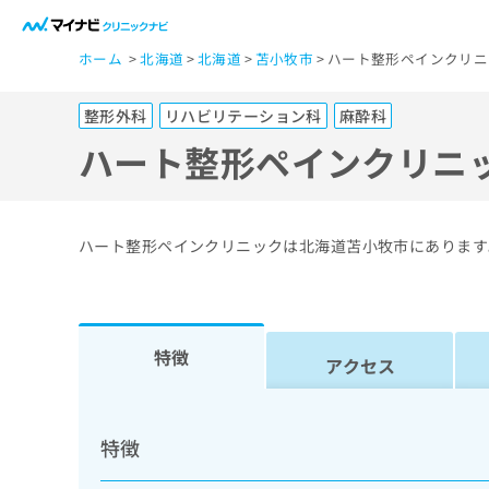
一
ホーム
北海道
北海道
苫小牧市
ハート整形ペインクリニ
般
ユ
整形外科
リハビリテーション科
麻酔科
ー
ザ
ハート整形ペインクリニ
ー
の
方
ハート整形ペインクリニックは北海道苫小牧市にあります
は
こ
ち
ら
特徴
アクセス
医
マ
療
イ
特徴
ナ
関
ビ