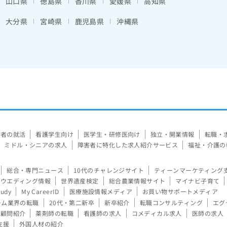
山口県
徳島県
香川県
愛媛県
高知県
大分県
宮崎県
鹿児島県
沖縄県
験者の就活
看護学生向け
医学生・研修医向け
独立・開業情報
転職・
ミドル・シニアの求人
障害者に特化した求人紹介サービス
福祉・介護の
総合・専門ニュース
10代のチャレンジサイト
ティーンマーケティング
ウエディング情報
世界遺産検定
総合農業情報サイト
マイナビ子育て
tudy
My CareerID
医療施設情報メディア
お買い物サポートメディア
ーム業界の転職
20代・第二新卒
新卒紹介
転職コンサルティング
エグ
顧問紹介
薬剤師の転職
看護師の求人
コメディカル求人
医師の求人
支援
外国人材の紹介