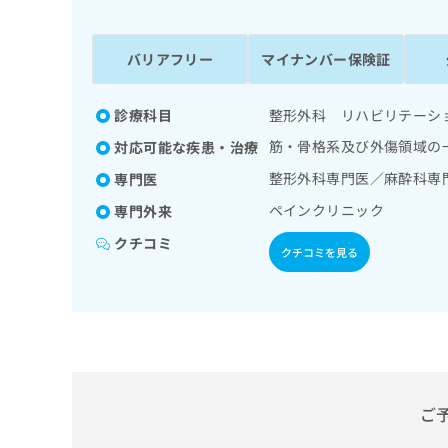
係
ク
者
リ
の
ニ
バリアフリー
マイナンバー保険証
ッ
方
ク
は
ナ
診療科目
整形外科 リハビリテーシ
こ
ビ
筋・骨格系及び外傷領域の
対応可能な疾患・治療
ち
に
関
ら
整形外科専門医／麻酔科専
専門医
す
ペインクリニック
専門外来
る
お
クチコミ
広
広
クチコミを見る
問
告
告
い
出
代
合
稿
わ
理
の
せ
店
お
は
の
問
こ
い
方
ち
ご
合
ら
は
わ
こ