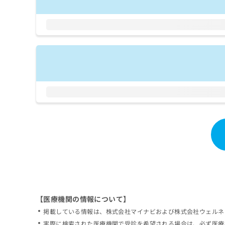
拡
資
きま
充
料
せん
の
ので
の
ご了
お
ご
承く
申
請
ださ
し
求
い。
込
は
み
こ
は
ち
こ
ら
ち
ら
無
料
掲
情
載
報
情
拡
報
充
の
の
修
お
【医療機関の情報について】
正
申
掲載している情報は、株式会社マイナビおよび株式会社ウェルネ
は
し
こ
実際に検索された医療機関で受診を希望される場合は、必ず医療
込