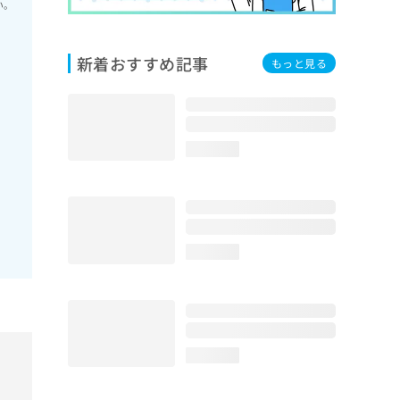
い。
新着おすすめ記事
もっと見る
loading...
loading...
loading...