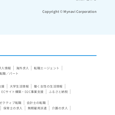
Copyright © Mynavi Corporation
求人情報
海外求人
転職エージェント
転職／パート
支援
大学生活情報
働く女性の生活情報
ECサイト構築・D2C事業支援
ふるさと納税
ゼクティブ転職
会計士の転職
保育士の求人
無期雇用派遣
介護の求人